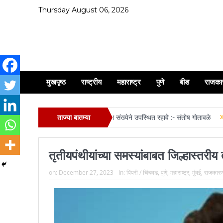
Thursday August 06, 2026
मुखपृष्ठ
राष्ट्रीय
महाराष्ट्र
पुणे
बीड
राजका
रथ यात्रा व मिरवणूक सोहळ्यास मोठ्या संख्येने उपस्थित रहावे :- संतोष गोतावळे
ताज्या बातम्या
ऋतुजा सो
तृतीयपंथीयांच्या समस्यांबाबत जिल्हास्तरी
on:
December 27, 2023
In:
पिंपरी / चिंचवड
,
पुणे
,
महाराष्ट्र
,
मुंबई
,
राजकार