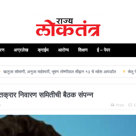
रण
अग्रलेख
क्राईम
आरोग्य
शिक्षण
ई – पेपर
माणी, अनुजा माहेश्वरी, भूषण तोष्णीवाल सीझन १३ चे महेश आयडॉल
सेलू येथील राज्
य तक्रार निवारण समितीची बैठक संपन्न
ण
Print
E