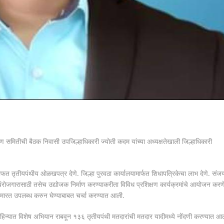
ारण समितीची बैठक निवासी उपजिल्हाधिकारी ज्योती कदम यांच्या अध्यक्षतेखाली जिल्हाधिकारी
मोफत तृतीयपंथीय ओळखपत्र देणे. जिल्हा पुरवठा कार्यालयामार्फत शिधापत्रिकेचा लाभ देणे. संज
स्वयंरोजगारासाठी तसेच उद्योजक निर्माण करण्याकरीता विविध प्रशिक्षण कार्यक्रमांचे आयोजन करण
ी इमारत उपलब्ध करुन घेण्याबाबत चर्चा करण्यात आली.
बर या महिन्यात विशेष अभियान राबवून १३६ तृतीयपंथी मतदारांची मतदार यादीमध्ये नोंदणी करण्यात आ