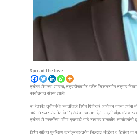
Spread the love
तृतीयपंथीयांच्या समस्या, तक्रारीसंदर्भात गठीत जिल्हास्तरीय तक्रार निव
कार्यालयात संपन्न झाली.
या बैठकीत तृतीयपंथी व्यक्तींसाठी विशेष शिबिराचे आयोजन करुन त्यांना 
गांधी निराधार योजनेंतर्गत निवृत्तीवेतनाचा लाभ देणे. उदरनिर्वाहासाठी व 
तृतीयपंथी व्यक्तींच्या गरिमा गृहासाठी भाडे तत्वावर शासकीय कार्यालयांच
विशेष संक्षिप्त पुनरिक्षण कार्यक्रमाअंतर्गत जिल्ह्यात नोव्हेंबर व डिसें