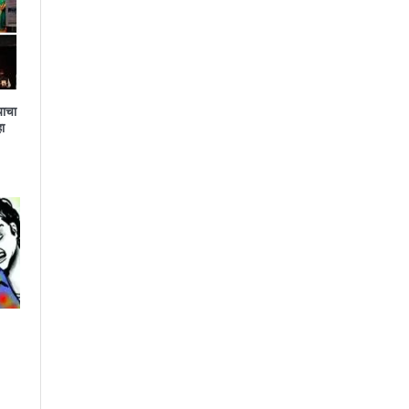
याचा
ा