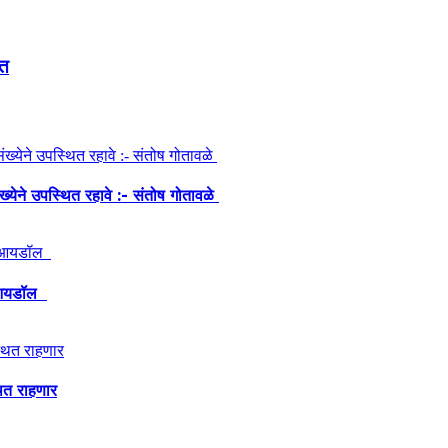
ात
ंख्येने उपस्थित रहावे :- संतोष गोतावळे
ेश आयडॉल
थित राहणार