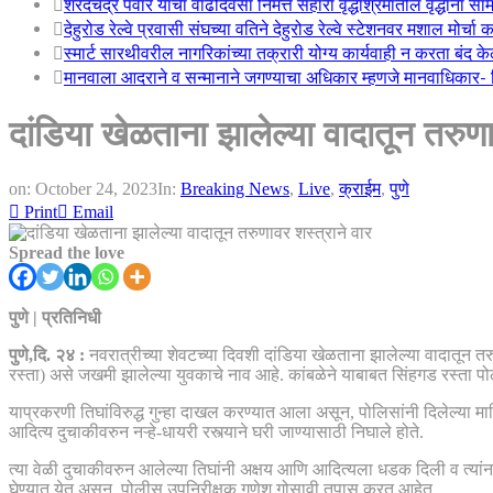
शरदचंद्र पवार यांचा वाढदिवसा निमत्त सहारा वृद्धाश्रमातील वृद्धांना सा
देहुरोड रेल्वे प्रवासी संघच्या वतिने देहुरोड रेल्वे स्टेशनवर मशाल मोर्च
स्मार्ट सारथीवरील नागरिकांच्या तक्रारी योग्य कार्यवाही न करता बंद 
मानवाला आदराने व सन्मानाने जगण्याचा अधिकार म्हणजे मानवाधिकार- जिल
दांडिया खेळताना झालेल्या वादातून तरुणा
on:
October 24, 2023
In:
Breaking News
,
Live
,
क्राईम
,
पुणे
Print
Email
Spread the love
पुणे | प्रतिनिधी
पुणे,दि. २४ :
नवरात्रीच्या शेवटच्या दिवशी दांडिया खेळताना झालेल्या वादातून त
रस्ता) असे जखमी झालेल्या युवकाचे नाव आहे. कांबळेने याबाबत सिंहगड रस्ता पो
याप्रकरणी तिघांविरुद्ध गुन्हा दाखल करण्यात आला असून, पोलिसांनी दिलेल्या माह
आदित्य दुचाकीवरुन नऱ्हे-धायरी रस्त्याने घरी जाण्यासाठी निघाले होते.
त्या वेळी दुचाकीवरुन आलेल्या तिघांनी अक्षय आणि आदित्यला धडक दिली व त्यां
घेण्यात येत असून, पोलीस उपनिरीक्षक गणेश गोसावी तपास करत आहेत.