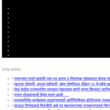
मुखपृष्ठ
राष्ट्रीय
महाराष्ट्र
पुणे
बीड
राजकारण
अग्रलेख
क्राईम
आरोग्य
शिक्षण
ई – पेपर
ताज्या बातम्या
राष्ट्रसंत गाडगे बाबांची भव्य रथ यात्रा व मिरवणूक सोहळ्यास मोठ्या सं
ऋतुजा सोमाणी, अनुजा माहेश्वरी, भूषण तोष्णीवाल सीझन १३ चे महे
सेलू येथील राज्यस्तरीय पत्रकार मेळाव्यास मंत्री संजय शिरसाट उपस्
प्रश्न सोडवण्याची हिमंत मात्र आली …..
पत्रकारितेत कार्यक्षमता वाढवण्यासाठी आर्टिफिशियल इंटेलिजन्स (एआ
साऊथ सिनेमाकडे चिरंजीवी आहे तर महाराष्ट्राच्या राजकारणातले चिरंजी