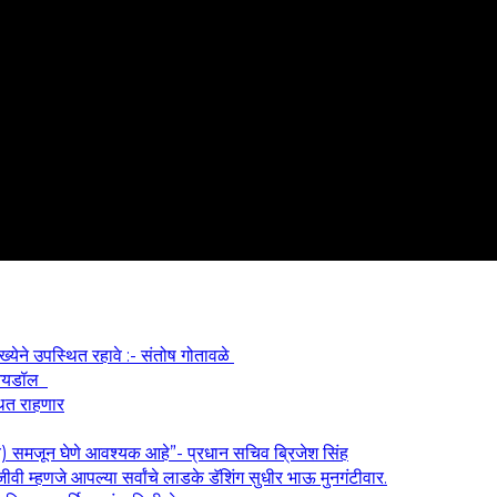
ख्येने उपस्थित रहावे :- संतोष गोतावळे
श आयडॉल
थित राहणार
य) समजून घेणे आवश्यक आहे”- प्रधान सचिव ब्रिजेश सिंह
वी म्हणजे आपल्या सर्वांचे लाडके डॅशिंग सुधीर भाऊ मुनगंटीवार.