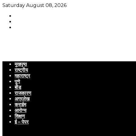
Saturday August 08, 2026
मुखपृष्ठ
राष्ट्रीय
महाराष्ट्र
पुणे
बीड
राजकारण
अग्रलेख
क्राईम
आरोग्य
शिक्षण
ई – पेपर
Menu