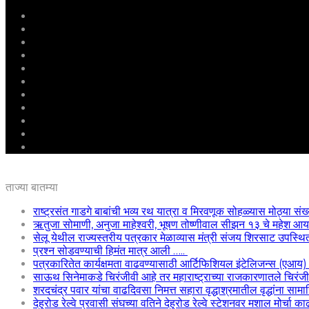
मुखपृष्ठ
राष्ट्रीय
महाराष्ट्र
पुणे
बीड
राजकारण
अग्रलेख
क्राईम
आरोग्य
शिक्षण
ई – पेपर
ताज्या बातम्या
राष्ट्रसंत गाडगे बाबांची भव्य रथ यात्रा व मिरवणूक सोहळ्यास मोठ्या संख
ऋतुजा सोमाणी, अनुजा माहेश्वरी, भूषण तोष्णीवाल सीझन १३ चे महेश
सेलू येथील राज्यस्तरीय पत्रकार मेळाव्यास मंत्री संजय शिरसाट उपस्थि
प्रश्न सोडवण्याची हिमंत मात्र आली …..
पत्रकारितेत कार्यक्षमता वाढवण्यासाठी आर्टिफिशियल इंटेलिजन्स (एआय
साऊथ सिनेमाकडे चिरंजीवी आहे तर महाराष्ट्राच्या राजकारणातले चिरंजीवी
शरदचंद्र पवार यांचा वाढदिवसा निमत्त सहारा वृद्धाश्रमातील वृद्धांना साम
देहुरोड रेल्वे प्रवासी संघच्या वतिने देहुरोड रेल्वे स्टेशनवर मशाल मोर्चा 