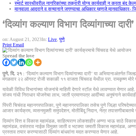
स्मार्ट सारथीवरील नागरिकांच्या तक्रारी योग्य कार्यवाही न करता बंद के
मानवाला आदराने व सन्मानाने जगण्याचा अधिकार म्हणजे मानवाधिकार- जिल्
‘दिव्यांग कल्याण विभाग दिव्यांगाच्या दा
on:
August 21, 2023
In:
Live
,
पुणे
Print
Email
Spread the love
पुणे, दि. २१
: ‘दिव्यांग कल्याण विभाग दिव्यांगाच्या दारी’ या अभियानाअंतर्गत जिल
मंगळवार २२ ऑगस्ट रोजी सकाळी ११ वाजता चिंचवड येथील प्रा. रामकृष्ण मोरे प्
यावेळी विविध विभागांच्या योजनांचे माहिती देणारे स्टॉल येथे लावण्यात येणार आ
संजय गांधी निराधार योजनेचा लाभ, जाती प्रमाणपत्र आदींच्या अनुषंगाने कार्यवाह
पिंपरी चिचंवड महानगरपालिका, पुणे महानगरपालिका तसेच पुणे जिल्हा परिषदेच्यावत
आजार कार्यक्रम, व्यसनमुक्ती समुपदेशन, मोतीबिंदू निदान, नेत्र तपासणीबाबतचे
दिव्यांग वित्त व विकास महामंडळ, साहित्यरत्न लोकशाहीर अण्णा भाऊ साठे विकास
महामंडळ, वसंतराव नाईक विमुक्त जाती व भटक्या जमाती विकास महामंडळ, अण्णासाह
प्रस्ताव तयार करण्यासाठी दिव्यांग बांधवांना मदत करण्यात येणार आहे.