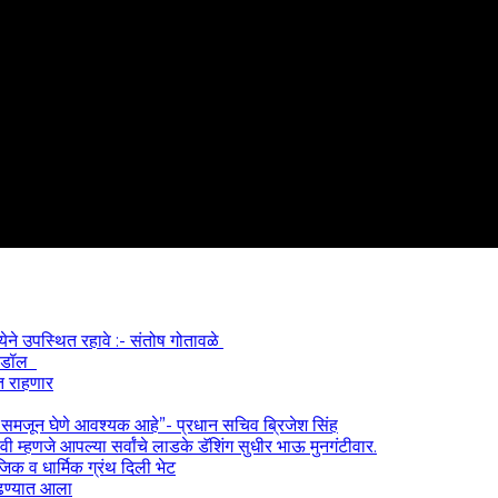
्येने उपस्थित रहावे :- संतोष गोतावळे
 आयडॉल
त राहणार
) समजून घेणे आवश्यक आहे”- प्रधान सचिव ब्रिजेश सिंह
 म्हणजे आपल्या सर्वांचे लाडके डॅशिंग सुधीर भाऊ मुनगंटीवार.
ाजिक व धार्मिक ग्रंथ दिली भेट
काढण्यात आला