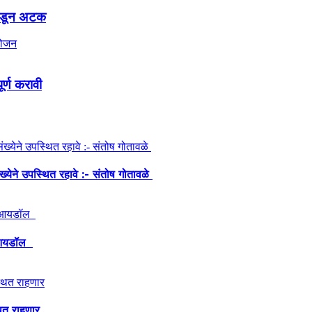
ंकडून अटक
ूर्ण करावी
ंख्येने उपस्थित रहावे :- संतोष गोतावळे
ेश आयडॉल
थित राहणार