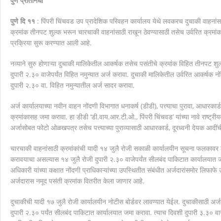
पुणे प्रतिनिधी
मानवाला आदराने व सन्मानाने जगण्याचा अधिकार म्हणजे मानवाधि
पुणे दि ११
: पिंपरी चिंचवड उप प्रादेशिक परिवहन कार्यालय येथे लवकरच दुचाकी वाहनांस
क्रमांक तीनपट शुल्क भरून चारचाकी वाहनांसाठी राखून ठेवण्यासाठी तसेच उर्वरित क्रमांक
प्रक्रिया सुरू करण्यात आली आहे.
नव्याने सुरु होणाऱ्या दुचाकी मालिकेतील आकर्षक तसेच पसंतीचे क्रमांक विहित तीनपट
दुपारी २.३० वाजेपर्यंत विहित नमुन्यात अर्ज करावा. दुचाकी मालिकेतील उर्वरित आकर्षक 
दुपारी २.३० वा. विहित नमुन्यातील अर्ज सादर करावा.
अर्ज कार्यालयाच्या नवीन वाहन नोंदणी विभागात धनाकर्ष (डीडी), पत्त्याचा पुरावा, आधारका
क्रमांकासह जमा करावा. हा डीडी ‘डी.वाय.आर.टी.ओ., पिंपरी चिंचवड’ यांच्या नावे राष्ट्
अर्जासोबत फोटो ओळखपत्र तसेच पत्त्याच्या पुराव्यासाठी आधारकार्ड, दूरध्वनी देयक आदी
चारचाकी वाहनांसाठी क्रमांकांची यादी १४ जुलै रोजी सकाळी कार्यालयीन सूचना फलकावर 
करावयाचा असल्यास १४ जुलै रोजी दुपारी २.३० वाजेपर्यंत सीलबंद पाकिटात कार्यालयात 
अधिकारी यांच्या कक्षात नोंदणी प्राधिकाऱ्यांच्या उपस्थितीत संबंधीत अर्जदारांसमोर लिफाफे
अर्जदारास नमूद पसंती क्रमांक वितरीत केला जाणार आहे.
दुचाकीची यादी १७ जुलै रोजी कार्यालयीन नोटीस बोर्डवर लावण्यात येईल. दुचाकीसाठी अ
दुपारी २.३० पर्यंत सीलबंद पाकिटात कार्यालयात जमा करावा. त्याच दिवशी दुपारी ३.३० वाज