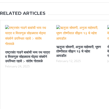
RELATED ARTICLES
ऋतुजा सोमाणी, अनुजा माहेश्वरी, भूषण
स
तोष्णीवाल सीझन १३ चे महेश
म
राष्ट्रसंत गाडगे बाबांची भव्य रथ यात्रा
आयडॉल
र
व मिरवणूक सोहळ्यास मोठ्या संख्येने
उपस्थित रहावे :- संतोष गोतावळे
February 12, 2025
J
February 24, 2025