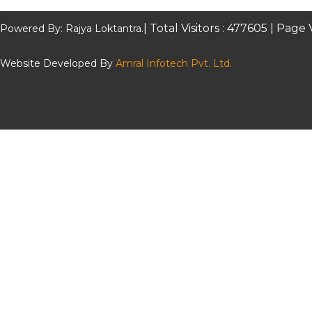
| Total Visitors :
477605
| Page 
Powered By: Rajya Loktantra.
Website Developed By
Amral Infotech Pvt. Ltd.