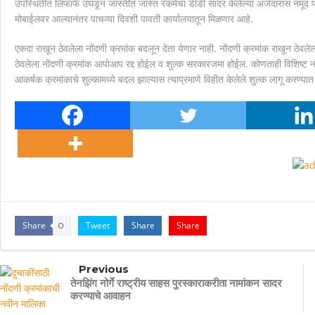
उपस्थितीत लिफाफे उघडून जास्तीत जास्त रकमेचा डीडी सादर केलेल्या अर्जदारास नमूद पस
मोबाईलवर आल्यानंतर पाचव्या दिवशी पावती कार्यालयातून मिळणार आहे.
एकदा राखून ठेवलेला नोंदणी क्रमांक बदलून देता येणार नाही. नोंदणी क्रमांक राखून ठेवले
ठेवलेला नोंदणी क्रमांक आपोआप रद्द होईल व शुल्क सरकारजमा होईल. कोणताही विशिष्ट नों
आकर्षक क्रमांकाचे शुल्कामध्ये बदल झाल्यास त्याप्रमाणे विहीत केलेले शुल्क लागू करण्
Share
Tweet
Share
Share
0
Previous
तेनझिंग नोर्गे राष्ट्रीय साहस पुरस्काराकरीता नामांकन सादर
करण्याचे आवाहन