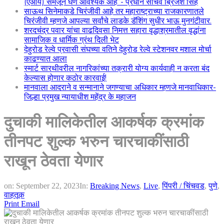
(एआय) समजून घेणे आवश्यक आहे”- प्रधान सचिव ब्रिजेश सिंह
साऊथ सिनेमाकडे चिरंजीवी आहे तर महाराष्ट्राच्या राजकारणातले
चिरंजीवी म्हणजे आपल्या सर्वांचे लाडके डॅशिंग सुधीर भाऊ मुनगंटीवार.
शरदचंद्र पवार यांचा वाढदिवसा निमत्त सहारा वृद्धाश्रमातील वृद्धांना
सामाजिक व धार्मिक ग्रंथ दिली भेट
देहुरोड रेल्वे प्रवासी संघच्या वतिने देहुरोड रेल्वे स्टेशनवर मशाल मोर्चा
काढण्यात आला
स्मार्ट सारथीवरील नागरिकांच्या तक्रारी योग्य कार्यवाही न करता बंद
केल्यास होणार कठोर कारवाई!
मानवाला आदराने व सन्मानाने जगण्याचा अधिकार म्हणजे मानवाधिकार-
जिल्हा प्रमुख न्यायाधीश महेंद्र के महाजन
दुचाकी मालिकेतील आकर्षक क्रमांक
तीनपट शुल्क भरुन चारचाकींसाठी
राखून ठेवता येणार
on:
September 22, 2023
In:
Breaking News
,
Live
,
पिंपरी / चिंचवड
,
पुणे
,
वाहतूक
Print
Email