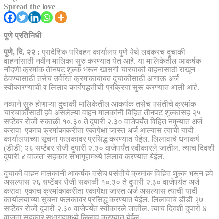
Spread the love
पुणे प्रतिनिधी
पुणे, दि. २२ :
प्रादेशिक परिवहन कार्यालय पुणे येथे लवकरच दुचाकी
वाहनांसाठी नवीन मालिका सुरु करण्यात येत आहे. या मालिकेतील आकर्षक
नोंदणी क्रमांक तीनपट शुल्क भरून खासगी चारचाकी वाहनांसाठी राखून
ठेवण्यासाठी तसेच उर्वरित क्रमांकाबाबत दुचाकींसाठी आगाऊ अर्ज
स्वीकारण्याची व लिलाव कार्यपद्धतीची प्रक्रिया सुरू करण्यात आली आहे.
नव्याने सुरु होणाऱ्या दुचाकी मालिकेतील आकर्षक तसेच पसंतीचे क्रमांक
चारचाकींसाठी हवे असलेल्या वाहन मालकांनी विहित तीनपट शुल्कासह २५
सप्टेंबर रोजी सकाळी १०.३० ते दुपारी २.३० वाजेपर्यंत विहित नमुन्यात अर्ज
करावा. एकाच क्रमांकाकरीता एकापेक्षा जास्त अर्ज आल्यास त्याची यादी
कार्यालयाच्या सूचना फलकावर प्रसिद्ध करण्यात येईल. लिलावाचे धनाकर्ष
(डीडी) २६ सप्टेंबर रोजी दुपारी २.३० वाजेपर्यंत स्वीकारले जातील. त्याच दिवशी
दुपारी ४ वाजता सहकार सभागृहामध्ये लिलाव करण्यात येईल.
दुचाकी वाहन मालकांनी आकर्षक तसेच पसंतीचे क्रमांक विहित शुल्क भरून हवे
असल्यास २६ सप्टेंबर रोजी सकाळी १०.३० ते दुपारी २.३० वाजेपर्यंत अर्ज
करावा. एकाच क्रमांकाकरीता एकापेक्षा जास्त अर्ज असल्यास त्याची यादी
कार्यालयाच्या सूचना फलकावर प्रसिद्ध करण्यात येईल. लिलावाचे डीडी २७
सप्टेंबर रोजी दुपारी २.३० वाजेपर्यंत स्वीकारले जातील. त्याच दिवशी दुपारी ४
वाजता सहकार सभागृहामध्ये लिलाव करण्यात येईल.