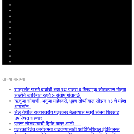
मुखपृष्ठ
राष्ट्रीय
महाराष्ट्र
पुणे
बीड
राजकारण
अग्रलेख
क्राईम
आरोग्य
शिक्षण
ई – पेपर
ताज्या बातम्या
राष्ट्रसंत गाडगे बाबांची भव्य रथ यात्रा व मिरवणूक सोहळ्यास मोठ्या
संख्येने उपस्थित रहावे :- संतोष गोतावळे
ऋतुजा सोमाणी, अनुजा माहेश्वरी, भूषण तोष्णीवाल सीझन १३ चे महेश
आयडॉल
सेलू येथील राज्यस्तरीय पत्रकार मेळाव्यास मंत्री संजय शिरसाट
उपस्थित राहणार
प्रश्न सोडवण्याची हिमंत मात्र आली …..
पत्रकारितेत कार्यक्षमता वाढवण्यासाठी आर्टिफिशियल इंटेलिजन्स