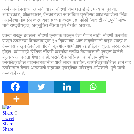
अर्ज कार्यालयाच्या खासगी वाहन नोंदणी विभागात डीडी, पत्त्याचा पुरावा,
आधारकार्ड, ओळखपत्र, पॅनकार्डच्या साक्षांकित प्रतीसह आधारकार्डला लिंक
असलेल्या मोबाईल क्रमांकासह जमा करावा. हा डीडी ‘आर.टी.ओ.,पुणे’ यांच्या
नावे राष्ट्रीयकृत, अनुसूचित बँकेचा पुणे येथील असावा.
एकदा राखून ठेवलेला नोंदणी क्रमांक बदलून देता येणार नाही. नोंदणी क्रमांक
राखून ठेवलेल्या दिनांकापासून ३० दिवसांच्या आत नोंदणीसाठी वाहन सादर न
केल्यास राखून ठेवलेला नोंदणी क्रमांक आपोआप रद्द होईल व शुल्क सरकारजमा
होईल. कोणताही विशिष्ट नोंदणी क्रमांक राखीव ठेवण्यासाठी प्रदान केलेले
शुल्क परत करता येणार नाही. प्रादेशिक परिवहन कार्यालय पुणेच्या
कार्यक्षेत्रातील वाहनधारकांनीच अर्ज सादर करावेत, कार्यक्षेत्राबाहेरील अर्ज बाद
ठरविण्यात येणार असल्याचे सहायक प्रादेशिक परिवहन अधिकारी, पुणे यांनी
कळविले आहे.
0
Share
Tweet
Share
Share