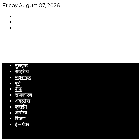
Friday August 07, 2026
मुखपृष्ठ
राष्ट्रीय
महाराष्ट्र
पुणे
बीड
राजकारण
अग्रलेख
क्राईम
आरोग्य
शिक्षण
ई – पेपर
Menu