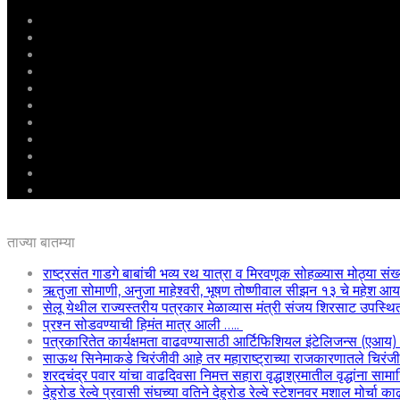
मुखपृष्ठ
राष्ट्रीय
महाराष्ट्र
पुणे
बीड
राजकारण
अग्रलेख
क्राईम
आरोग्य
शिक्षण
ई – पेपर
ताज्या बातम्या
राष्ट्रसंत गाडगे बाबांची भव्य रथ यात्रा व मिरवणूक सोहळ्यास मोठ्या संख
ऋतुजा सोमाणी, अनुजा माहेश्वरी, भूषण तोष्णीवाल सीझन १३ चे महेश
सेलू येथील राज्यस्तरीय पत्रकार मेळाव्यास मंत्री संजय शिरसाट उपस्थि
प्रश्न सोडवण्याची हिमंत मात्र आली …..
पत्रकारितेत कार्यक्षमता वाढवण्यासाठी आर्टिफिशियल इंटेलिजन्स (एआय
साऊथ सिनेमाकडे चिरंजीवी आहे तर महाराष्ट्राच्या राजकारणातले चिरंजीवी
शरदचंद्र पवार यांचा वाढदिवसा निमत्त सहारा वृद्धाश्रमातील वृद्धांना साम
देहुरोड रेल्वे प्रवासी संघच्या वतिने देहुरोड रेल्वे स्टेशनवर मशाल मोर्चा 