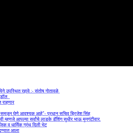
्येने उपस्थित रहावे :- संतोष गोतावळे
 आयडॉल
त राहणार
) समजून घेणे आवश्यक आहे”- प्रधान सचिव ब्रिजेश सिंह
 म्हणजे आपल्या सर्वांचे लाडके डॅशिंग सुधीर भाऊ मुनगंटीवार.
ाजिक व धार्मिक ग्रंथ दिली भेट
काढण्यात आला