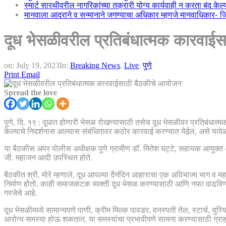
स्मार्ट सारथीवरील नागरिकांच्या तक्रारी योग्य कार्यवाही न करता बंद के
मानवाला आदराने व सन्मानाने जगण्याचा अधिकार म्हणजे मानवाधिकार- जिल्
दूध भेसळीवरील प्रतिबंधात्मक कारवाई
on:
July 19, 2023
In:
Breaking News
,
Live
,
पुणे
Print
Email
Spread the love
पुणे, दि. १९ : दूधात होणारी भेसळ रोखण्यासाठी तसेच दूध भेसळीवर प्रतिबंधात
केल्याचे निदर्शनास आल्यास संबंधितावर कठोर कारवाई करण्यात येईल, असे यावेळ
या बैठकीस अपर पोलीस अधीक्षक पुणे ग्रामीण डॉ. मितेश घट्टे, सहायक आयुक्त अन
जी. महाजन आदी उपस्थित होते.
बैठकीत श्री. मोरे म्हणाले, दूध आपल्या दैनंदिन आहाराचा एक अविभाज्य भाग व महत
निर्माण होतो. काही समाजकंटक व्यक्ती दूध भेसळ करण्यासाठी आणि नफा वाढविण्य
गरजेचे आहे.
दूध भेसळीमध्ये सामान्यपणे पाणी, क्रीम मिल्क पावडर, वनस्पती तेल, स्टार्च,
आरोग्य समस्या होऊ शकतात. या समस्यांचा प्रभावीपणे सामना करण्यासाठी ग्राह