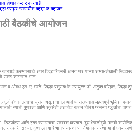
ल्यास होणार कठोर कारवाई!
हा प्रमुख न्यायाधीश महेंद्र के महाजन
साठी बैठकीचे आयोजन
्मक कारवाई करण्यासाठी अपर जिल्हाधिकारी अजय मोरे यांच्या अध्यक्षतेखाली जिल्ह
ी स्पष्ट करण्यात आले.
्न व औषध एस. ए. गवते, जिल्हा पशुसंवर्धन उपायुक्त डॉ. अंकुश परिहार, जिल्हा द
्त्वपूर्ण पोषक तत्वांचा स्रोत असून चांगलं आरोग्य राखण्यास महत्वपुर्ण भूमिका बज
ासाठी त्याची गुणवत्ता आणि सुरक्षेशी तडजोड करुन विविध फसव्या पद्धतींचा वापर
 युरिया, डिटर्जंटस आणि इतर रसायनांचा समावेश करतात. दूध भेसळीमुळे मानवी शार
क, सरकारी संस्था, दुग्ध उद्योगाचे भागधारक आणि नियामक संस्था यांनी एकत्रपणे