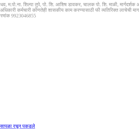
व, म.पो.ना. शिल्पा तुपे, पो. शि. आशिष डावकर, चालक पो. शि. माळी, मार्गदर्शक 
अधिकारी कर्मचारी कोणतेही शासकीय काम करण्यासाठी फी व्यतिरिक्त लाचेची माग
क्रमांक 9923046855