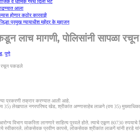
माजिक व धार्मिक ग्रंथ दिली भेट
ा काढण्यात आला
केल्यास होणार कठोर कारवाई!
्हा प्रमुख न्यायाधीश महेंद्र के महाजन
ाकडून लाच मागणी, पोलिसांनी सापळा रचू
वड
,
पुणे
ेण्या प्रकरणी तक्रार करण्यात आली आहे.
 35) लेखापाल नगरपरिषद खेड, श्रीकांत अण्णासाहेब लाळगे (वय 35) मुख्याधिकारी 
ोग्य विभाग याकरिता लागणारे साहित्य पुरवले होते. त्याचे एकूण 80730 रुपयाचे ब
्वीकारले. लोकसेवक प्रवीण कापसे, लोकसेवक श्रीकांत लाळगें यांनी हरडे यांना सद