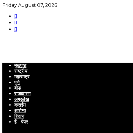
Friday August 07, 2026
मुखपृष्ठ
राष्ट्रीय
महाराष्ट्र
पुणे
बीड
राजकारण
अग्रलेख
क्राईम
आरोग्य
शिक्षण
ई – पेपर
Menu