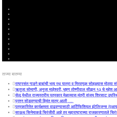
मुखपृष्ठ
राष्ट्रीय
महाराष्ट्र
पुणे
बीड
राजकारण
अग्रलेख
क्राईम
आरोग्य
शिक्षण
ई – पेपर
ताज्या बातम्या
राष्ट्रसंत गाडगे बाबांची भव्य रथ यात्रा व मिरवणूक सोहळ्यास मोठ्या सं
ऋतुजा सोमाणी, अनुजा माहेश्वरी, भूषण तोष्णीवाल सीझन १३ चे महे
सेलू येथील राज्यस्तरीय पत्रकार मेळाव्यास मंत्री संजय शिरसाट उपस्
प्रश्न सोडवण्याची हिमंत मात्र आली …..
पत्रकारितेत कार्यक्षमता वाढवण्यासाठी आर्टिफिशियल इंटेलिजन्स (एआ
साऊथ सिनेमाकडे चिरंजीवी आहे तर महाराष्ट्राच्या राजकारणातले चिरंजी