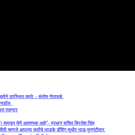
ख्येने उपस्थित रहावे :- संतोष गोतावळे
श आयडॉल
थित राहणार
य) समजून घेणे आवश्यक आहे”- प्रधान सचिव ब्रिजेश सिंह
वी म्हणजे आपल्या सर्वांचे लाडके डॅशिंग सुधीर भाऊ मुनगंटीवार.