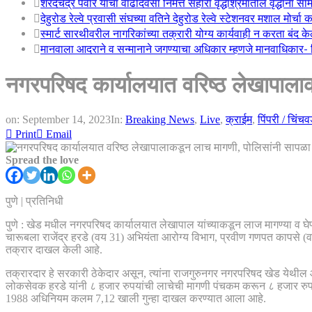
शरदचंद्र पवार यांचा वाढदिवसा निमत्त सहारा वृद्धाश्रमातील वृद्धांना सा
देहुरोड रेल्वे प्रवासी संघच्या वतिने देहुरोड रेल्वे स्टेशनवर मशाल मोर्च
स्मार्ट सारथीवरील नागरिकांच्या तक्रारी योग्य कार्यवाही न करता बंद 
मानवाला आदराने व सन्मानाने जगण्याचा अधिकार म्हणजे मानवाधिकार- जिल
नगरपरिषद कार्यालयात वरिष्ठ लेखापाल
on:
September 14, 2023
In:
Breaking News
,
Live
,
क्राईम
,
पिंपरी / चिंच
Print
Email
Spread the love
पुणे | प्रतिनिधी
पुणे : खेड मधील नगरपरिषद कार्यालयात लेखापाल यांच्याकडून लाज मागण्या व घ
चारूबला राजेंद्र हरडे (वय 31) अभियंता आरोग्य विभाग, प्रवीण गणपत कापसे (वय
तक्रार दाखल केली आहे.
तक्रारदार हे सरकारी ठेकेदार असून, त्यांना राजगुरुनगर नगरपरिषद खेड येथील आर
लोकसेवक हरडे यांनी ८ हजार रुपयांची लाचेची मागणी पंचकम करून ८ हजार रुपये स
1988 अधिनियम कलम 7,12 खाली गुन्हा दाखल करण्यात आला आहे.