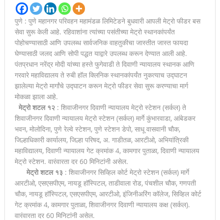
पुणे : पुणे महानगर परिवहन महामंडळ लिमिटेडने बुधवारी आपली मेट्रो फीडर बस
सेवा सुरू केली आहे. रहिवाशांना त्यांच्या पसंतीच्या मेट्रो स्थानकांपर्यंत
पोहोचण्यासाठी आणि उपलब्ध सार्वजनिक वाहतुकीचा जास्तीत जास्त फायदा
घेण्यासाठी जलद आणि सोपी पद्धत याद्वारे उपलब्ध करून देण्यात आली आहे.
पंतप्रधान नरेंद्र मोदी यांच्या हस्ते फुगेवाडी ते दिवाणी न्यायालय स्थानक आणि
गरवारे महाविद्यालय ते रुबी हॉल क्लिनिक स्थानकांपर्यंत नुकत्याच उद्घाटन
झालेल्या मेट्रो मार्गांचे उद्घाटन करून मेट्रो फीडर सेवा सुरू करण्याचा मार्ग
मोकळा झाला आहे.
मेट्रो शटल १२
: शिवाजीनगर दिवाणी न्यायालय मेट्रो स्टेशन (सर्कल) ते
शिवाजीनगर दिवाणी न्यायालय मेट्रो स्टेशन (सर्कल) मार्गे कुंभारवाडा, आंबेडकर
भवन, मोलोदिना, पुणे रेल्वे स्टेशन, पुणे स्टेशन डेपो, साधू वासवानी चौक,
जिल्हाधिकारी कार्यालय, जिल्हा परिषद, अ. गाडीतळ, आरटीओ, अभियांत्रिकी
महाविद्यालय, दिवाणी न्यायालय गेट क्रमांक 4, कामगार पुताळा, दिवाणी न्यायालय
मेट्रो स्टेशन. वारंवारता दर 60 मिनिटांनी असेल.
मेट्रो शटल १३
: शिवाजीनगर सिव्हिल कोर्ट मेट्रो स्टेशन (सर्कल) मार्गे
आरटीओ, एसएसपीएम, नायडू हॉस्पिटल, ताडीवाला रोड, पंचशील चौक, गणपती
चौक, नायडू हॉस्पिटल, एसएसपीएम, आरटीओ, इंजिनीअरिंग कॉलेज, सिव्हिल कोर्ट
गेट क्रमांक 4, कामगार पुताळा, शिवाजीनगर दिवाणी न्यायालय कक्ष (सर्कल).
वारंवारता दर 60 मिनिटांनी असेल.