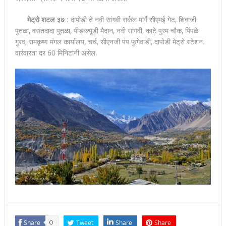
मेट्रो शटल ३७
: दापोडी ते नवी सांगवी सर्कल मार्गे सीएमई गेट, शिवाजी
पुतळा, वसंतदादा पुतळा, पीडब्ल्यूडी मैदान, नवी सांगवी, काटे पुरम चौक, पिंपळे
गुरव, रामकृष्ण मंगल कार्यालय, चर्च, सीएनजी पंप फुगेवाडी, दापोडी मेट्रो स्टेशन.
वारंवारता दर 60 मिनिटांनी असेल.
Share
0
Tweet
Share
Share