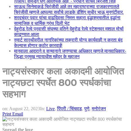
(एआय) समजून घेणे आवश्यक आहे”- प्रधान सचिव ब्रिजेश सिंह
साऊथ सिनेमाकडे चिरंजीवी आहे तर महाराष्ट्राच्या राजकारणातले
चिरंजीवी म्हणजे आपल्या सर्वांचे लाडके डॅशिंग सुधीर भाऊ मुनगंटीवार.
शरदचंद्र पवार यांचा वाढदिवसा निमत्त सहारा वृद्धाश्रमातील वृद्धांना
सामाजिक व धार्मिक ग्रंथ दिली भेट
देहुरोड रेल्वे प्रवासी संघच्या वतिने देहुरोड रेल्वे स्टेशनवर मशाल मोर्चा
काढण्यात आला
स्मार्ट सारथीवरील नागरिकांच्या तक्रारी योग्य कार्यवाही न करता बंद
केल्यास होणार कठोर कारवाई!
मानवाला आदराने व सन्मानाने जगण्याचा अधिकार म्हणजे मानवाधिकार-
जिल्हा प्रमुख न्यायाधीश महेंद्र के महाजन
नाट्यसंस्कार कला अकादमी आयोजित
नाट्यछटा स्पर्धेत 800 स्पर्धकांचा
सहभाग
on:
August 22, 2023
In:
Live
,
पिंपरी / चिंचवड
,
पुणे
,
मनोरंजन
Print
Email
Spread the love