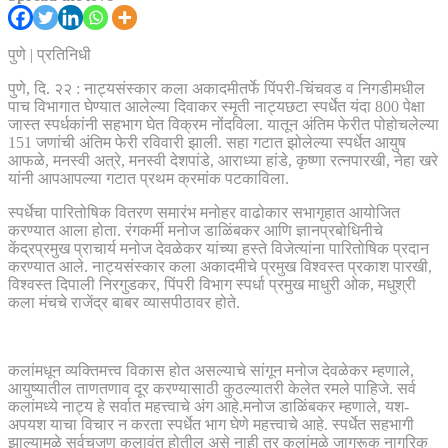
पुणे | प्रतिनिधी
पुणे, दि. २२ : नाट्यसंस्कार कला अकादमीतर्फे पिंपरी-चिंचवड व निगडीमधील
पाच विभागात घेण्यात आलेल्या दिवाकर स्मृती नाट्यछटा स्पर्धेत यंदा 800 पेक्षा
जास्त स्पर्धकांनी सहभाग घेत विक्रम नोंदविला. यातून अंतिम फेरीत पोहोचलेल्या
151 जणांची अंतिम फेरी रविवारी झाली. सहा गटात झोलेल्या स्पर्धेत आयुष
आफळे, मनस्वी अत्रे, मनस्वी देशपांडे, आराध्या हांडे, कृष्णा रत्नपारखी, नेहा खरे
यांनी आपआपल्या गटात प्रथम क्रमांक पटकाविला.
स्पर्धेचा पारितोषिक वितरण समारंभ मनोहर वाढोकार सभागृहात आयोजित
करण्यात आला होता. रंगकर्मी मनोज डाळिंबकर आणि ज्ञानप्रबोधिनीचे
केंद्रप्रमुख प्राचार्य मनोज देवळेकर यांच्या हस्ते विजेत्यांना पारितोषिक प्रदान
करण्यात आले. नाट्यसंस्कार कला अकादमीचे प्रमुख विश्वस्त प्रकाश पारखी,
विश्वस्त दिपाली निरगुडकर, पिंपरी विभाग स्पर्धा प्रमुख माधुरी ओक, मधुश्री
कला मंचचे राजेंद्र बाबर व्यासपीठावर होते.
कलांमधून व्यक्तिमत्त्व विकास होत असल्याचे सांगून मनोज देवळेकर म्हणाले,
आयुष्यातील ताणतणाव दूर करण्यासाठी कुठल्यातरी केलेत रमले पाहिजे. सर्व
कलांमध्ये नाट्य हे सर्वात महत्त्वाचे अंग आहे.मनोज डाळिंबकर म्हणाले, यश-
अपयश याचा विचार न करता स्पर्धेत भाग घेणे महत्त्वाचे आहे. स्पर्धेत सहभागी
झाल्यामुळे सर्वचजण कलावंत होतील असे नाही तर कलांमुळे जागरूक नागरिक