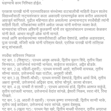
घडण्याचे काम निश्चित होईल.
प्रकाश पारखी यांनी प्रास्ताविकात संस्थेच्या वाटचालीची माहिती देऊन शालेय
विद्यार्थ्यांसाठी नाट्यसंस्कार कला अकादमी प्रयत्नपूर्वक काम करीत असल्याचे
आवजूर्न सांगितले. पुढील महिन्यात होत असलेल्या अभ्यासनाट्य स्पर्धेचीही त्यांनी
माहिती दिली. परिक्षकांच्या वतीने अमोल जाधव यांनी मनोगत व्यक्त केले.
मान्यवरांचा परिचय अश्विनी कुलकर्णी यांनी तर सूत्रसंचालन उज्ज्वला केळकर
यांनी केले. आभार माधुरी ओक यांनी मानले.
स्पर्धा आणि कार्यक्रमाच्या यशस्वीतेसाठी अजित देशपांडे, अशोक अडावदकर,
पूजा पारखी, मंजिरी भाके यांनी परिश्रम घेतले. प्रतिक पारखी यांनी तांत्रिक
बाजू सांभाळली.
स्पर्धेचा सविस्तर निकाल
गट क्र. 1 (शिशुगट) : प्रथम आयुष आफळे, द्वितीय युवान शिंदे, तृतीय दिक्षा
सिनफाल, उत्तेजनार्थ स्वानंदी भागवत, साईराज सावकार, अद्वैत बोडके.
गट क्र. 2 (इ. पहिली-दुसरी) : प्रथम मनस्वी अत्रे, श्रीमयी वायचळ, तृतीय
सौम्या सावंत, उत्तेजनार्थ यज्ञा पाटील, अनुश्री जोशी.
गट क्र.3 (इ. तिसरी-चौथी) : प्रथम मनस्वी देशपांडे, द्वितीय आर्या विचे, तृतीय
अक्षरा कुणची, उत्तेजनार्थ अद्विका दास, श्रेया चौगुले, काव्या बोरकर.
गट क्र. 4 (इ. पाचवी ते सातवी ) : प्रथम आराध्या हांडे, द्वितीय आत्मज सकुंडे,
तृतीय प्रांजली भागवत, उत्तेजनार्थ वेदांत सांगळे, ईश्वरी निकम, स्वरा मोरे, रिया
गोखले.
गट क्र. 5 (इ. आठवी ते दहावी) : प्रथम कृष्णा रत्नपारखी, द्वितीय सान्वी भाके,
तृतीय जाई कांदेकर, उत्तेजनार्थ स्वरा सांगळे, मुक्ता देशमुख.
गट क्र. 6 (खुला गट) : प्रथम नेहा खरे, द्वितीय माधवी पोतदार, तृतीय अनुराधा