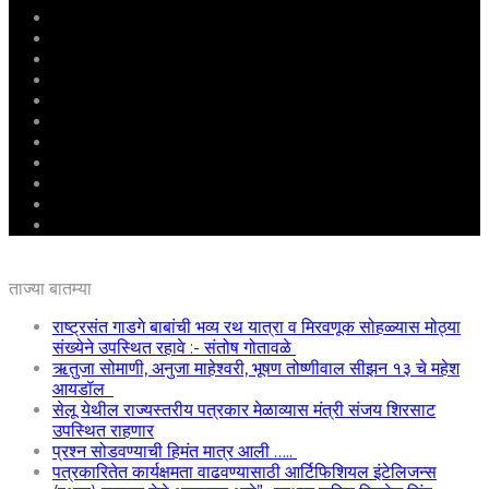
मुखपृष्ठ
राष्ट्रीय
महाराष्ट्र
पुणे
बीड
राजकारण
अग्रलेख
क्राईम
आरोग्य
शिक्षण
ई – पेपर
ताज्या बातम्या
राष्ट्रसंत गाडगे बाबांची भव्य रथ यात्रा व मिरवणूक सोहळ्यास मोठ्या
संख्येने उपस्थित रहावे :- संतोष गोतावळे
ऋतुजा सोमाणी, अनुजा माहेश्वरी, भूषण तोष्णीवाल सीझन १३ चे महेश
आयडॉल
सेलू येथील राज्यस्तरीय पत्रकार मेळाव्यास मंत्री संजय शिरसाट
उपस्थित राहणार
प्रश्न सोडवण्याची हिमंत मात्र आली …..
पत्रकारितेत कार्यक्षमता वाढवण्यासाठी आर्टिफिशियल इंटेलिजन्स