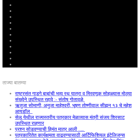
मुखपृष्ठ
राष्ट्रीय
महाराष्ट्र
पुणे
बीड
राजकारण
अग्रलेख
क्राईम
आरोग्य
शिक्षण
ई – पेपर
ताज्या बातम्या
राष्ट्रसंत गाडगे बाबांची भव्य रथ यात्रा व मिरवणूक सोहळ्यास मोठ्या
संख्येने उपस्थित रहावे :- संतोष गोतावळे
ऋतुजा सोमाणी, अनुजा माहेश्वरी, भूषण तोष्णीवाल सीझन १३ चे महेश
आयडॉल
सेलू येथील राज्यस्तरीय पत्रकार मेळाव्यास मंत्री संजय शिरसाट
उपस्थित राहणार
प्रश्न सोडवण्याची हिमंत मात्र आली …..
पत्रकारितेत कार्यक्षमता वाढवण्यासाठी आर्टिफिशियल इंटेलिजन्स