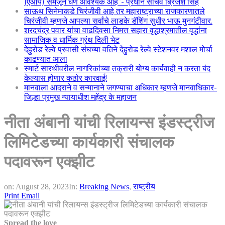
(एआय) समजून घेणे आवश्यक आहे”- प्रधान सचिव ब्रिजेश सिंह
साऊथ सिनेमाकडे चिरंजीवी आहे तर महाराष्ट्राच्या राजकारणातले
चिरंजीवी म्हणजे आपल्या सर्वांचे लाडके डॅशिंग सुधीर भाऊ मुनगंटीवार.
शरदचंद्र पवार यांचा वाढदिवसा निमत्त सहारा वृद्धाश्रमातील वृद्धांना
सामाजिक व धार्मिक ग्रंथ दिली भेट
देहुरोड रेल्वे प्रवासी संघच्या वतिने देहुरोड रेल्वे स्टेशनवर मशाल मोर्चा
काढण्यात आला
स्मार्ट सारथीवरील नागरिकांच्या तक्रारी योग्य कार्यवाही न करता बंद
केल्यास होणार कठोर कारवाई!
मानवाला आदराने व सन्मानाने जगण्याचा अधिकार म्हणजे मानवाधिकार-
जिल्हा प्रमुख न्यायाधीश महेंद्र के महाजन
नीता अंबानी यांची रिलायन्स इंडस्ट्रीज
लिमिटेडच्या कार्यकारी संचालक
पदावरून एक्झीट
on:
August 28, 2023
In:
Breaking News
,
राष्ट्रीय
Print
Email
Spread the love