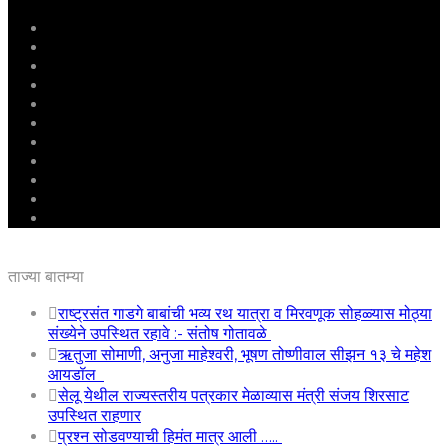
मुखपृष्ठ
राष्ट्रीय
महाराष्ट्र
पुणे
बीड
राजकारण
अग्रलेख
क्राईम
आरोग्य
शिक्षण
ई – पेपर
ताज्या बातम्या
राष्ट्रसंत गाडगे बाबांची भव्य रथ यात्रा व मिरवणूक सोहळ्यास मोठ्या
संख्येने उपस्थित रहावे :- संतोष गोतावळे
ऋतुजा सोमाणी, अनुजा माहेश्वरी, भूषण तोष्णीवाल सीझन १३ चे महेश
आयडॉल
सेलू येथील राज्यस्तरीय पत्रकार मेळाव्यास मंत्री संजय शिरसाट
उपस्थित राहणार
प्रश्न सोडवण्याची हिमंत मात्र आली …..