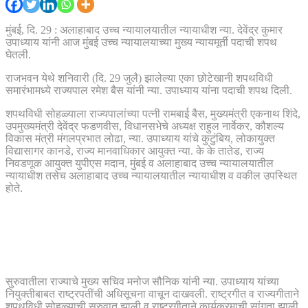
मुंबई, दि. 29 : अलाहाबाद उच्च न्यायालयातील न्यायाधीश न्या. देवेंद्र कुमार
उपाध्याय यांनी आज मुंबई उच्च न्यायालयाच्या मुख्य न्यायमूर्ती पदाची शपथ
घेतली.
राजभवन येथे शनिवारी (दि. 29 जुलै) झालेल्या एका छोटेखानी शपथविधी
समारंभामध्ये राज्यपाल रमेश बैस यांनी न्या. उपाध्याय यांना पदाची शपथ दिली.
शपथविधी सोहळ्याला राज्यपालांच्या पत्नी रामबाई बैस, मुख्यमंत्री एकनाथ शिंदे,
उपमुख्यमंत्री देवेंद्र फडणवीस, विधानसभेचे अध्यक्ष राहुल नार्वेकर, कौशल्य
विकास मंत्री मंगलप्रभात लोढा, न्या. उपाध्याय यांचे कुटुंबिय, लोकायुक्त
विद्यासागर कानडे, राज्य मानवाधिकार आयुक्त न्या. के के तातेड, राज्य
निवडणूक आयुक्त युपीएस मदान, मुंबई व अलाहाबाद उच्च न्यायालयातील
न्यायाधीश तसेच अलाहाबाद उच्च न्यायालयातील न्यायाधीश व वकील उपस्थित
होते.
सुरुवातीला राज्याचे मुख्य सचिव मनोज सौनिक यांनी न्या. उपाध्याय यांच्या
नियुक्तीबाबत राष्ट्रपतींची अधिसूचना वाचून दाखवली. राष्ट्रगीत व राज्यगीताने
शपथविधी सोहळ्याची सुरुवात झाली व राष्ट्रगीताने कार्यक्रमाची सांगता झाली.