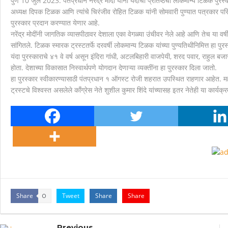
पुणे 10 जुलै 2023: पंतप्रधान नरेंद्र मोदी यांना यंदाचा प्रतिष्ठेचा लोकमान्य टिळक प
अध्यक्ष दिपक टिळक आणि त्यांचे चिरंजीव रोहित टिळक यांनी सोमवारी पुण्यात पत्रकार प
मानवाला आदराने व सन्मानाने जगण्याचा अधिकार म्हणजे मानवाधि
पुरस्कार प्रदान करण्यात येणार आहे.
नरेंद्र मोदींनी जागतिक व्यासपीठावर देशाला एका वेगळ्या उंचीवर नेले आहे आणि तेच या वर्ष
सांगितले. टिळक स्मारक ट्रस्टतर्फे दरवर्षी लोकमान्य टिळक यांच्या पुण्यतिथीनिमित्त हा पुर
यंदा पुरस्काराचे ४१ वे वर्ष असून इंदिरा गांधी, अटलबिहारी वाजपेयी, शरद पवार, राहुल बजा
होता. देशाच्या विकासात निस्वार्थपणे योगदान देणाऱ्या व्यक्तींना हा पुरस्कार दिला जातो.
हा पुरस्कार स्वीकारण्यासाठी पंतप्रधान १ ऑगस्ट रोजी शहरात उपस्थित राहणार आहेत. महाराष्
ट्रस्टचे विश्वस्त असलेले काँग्रेस नेते शुशील कुमार शिंदे यांच्यासह इतर नेतेही या कार्य
Share
Tweet
Share
Share
0
Previous