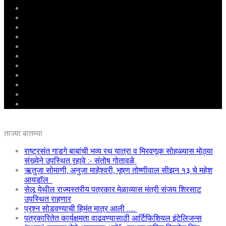
मुखपृष्ठ
राष्ट्रीय
महाराष्ट्र
पुणे
बीड
राजकारण
अग्रलेख
क्राईम
आरोग्य
शिक्षण
ई – पेपर
ताज्या बातम्या
राष्ट्रसंत गाडगे बाबांची भव्य रथ यात्रा व मिरवणूक सोहळ्यास मोठ्या
संख्येने उपस्थित रहावे :- संतोष गोतावळे
ऋतुजा सोमाणी, अनुजा माहेश्वरी, भूषण तोष्णीवाल सीझन १३ चे महेश
आयडॉल
सेलू येथील राज्यस्तरीय पत्रकार मेळाव्यास मंत्री संजय शिरसाट
उपस्थित राहणार
प्रश्न सोडवण्याची हिमंत मात्र आली …..
पत्रकारितेत कार्यक्षमता वाढवण्यासाठी आर्टिफिशियल इंटेलिजन्स