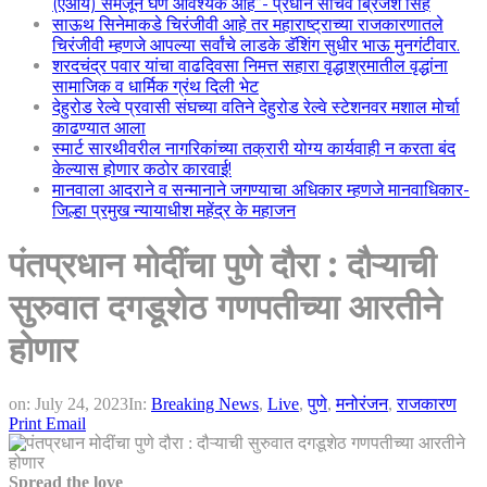
(एआय) समजून घेणे आवश्यक आहे”- प्रधान सचिव ब्रिजेश सिंह
साऊथ सिनेमाकडे चिरंजीवी आहे तर महाराष्ट्राच्या राजकारणातले
चिरंजीवी म्हणजे आपल्या सर्वांचे लाडके डॅशिंग सुधीर भाऊ मुनगंटीवार.
शरदचंद्र पवार यांचा वाढदिवसा निमत्त सहारा वृद्धाश्रमातील वृद्धांना
सामाजिक व धार्मिक ग्रंथ दिली भेट
देहुरोड रेल्वे प्रवासी संघच्या वतिने देहुरोड रेल्वे स्टेशनवर मशाल मोर्चा
काढण्यात आला
स्मार्ट सारथीवरील नागरिकांच्या तक्रारी योग्य कार्यवाही न करता बंद
केल्यास होणार कठोर कारवाई!
मानवाला आदराने व सन्मानाने जगण्याचा अधिकार म्हणजे मानवाधिकार-
जिल्हा प्रमुख न्यायाधीश महेंद्र के महाजन
पंतप्रधान मोदींचा पुणे दौरा : दौऱ्याची
सुरुवात दगडूशेठ गणपतीच्या आरतीने
होणार
on:
July 24, 2023
In:
Breaking News
,
Live
,
पुणे
,
मनोरंजन
,
राजकारण
Print
Email
Spread the love