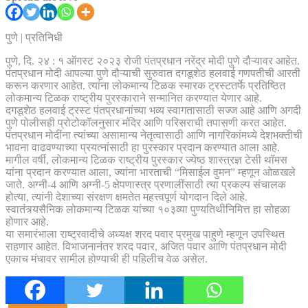
पुणे | प्रतिनिधी
पुणे, दि. २४ : १ ऑगस्ट २०२३ रोजी पंतप्रधान नरेंद्र मोदी पुणे दौऱ्यावर आहेत.
पंतप्रधान मोदी आपल्या पुणे दौऱ्याची सुरुवात दगडूशेठ हलवाई गणपतीची आरती
करून करणार आहेत. त्यांना लोकमान्य टिळक स्मारक ट्रस्टतर्फे प्रतिष्ठित
लोकमान्य टिळक राष्ट्रीय पुरस्काराने सन्मानित करण्यात येणार आहे.
दगडूशेठ हलवाई ट्रस्ट पंतप्रधानांच्या भव्य स्वागतासाठी सज्ज आहे आणि अगदी
पुणे पोलीसही प्रोटोकॉलनुसार मंदिर आणि परिसराची तपासणी करत आहेत.
पंतप्रधान मोदींना त्यांच्या असामान्य नेतृत्वासाठी आणि नागरिकांमध्ये देशभक्तीची
भावना वाढवण्याच्या प्रयत्नांसाठी हा पुरस्कार प्रदान करण्यात आला आहे.
मागील वर्षी, लोकमान्य टिळक राष्ट्रीय पुरस्कार ज्येष्ठ शास्त्रज्ञ टेसी थॉमस
यांना प्रदान करण्यात आला, ज्यांना भारताची “मिसाईल वुमन” म्हणून ओळखले
जाते. अग्नी-4 आणि अग्नी-5 क्षेपणास्त्र प्रणालींसाठी त्या प्रकल्प संचालक
होत्या, त्यांनी देशाच्या संरक्षण क्षमतेत महत्त्वपूर्ण योगदान दिले आहे.
स्वातंत्र्यसैनिक लोकमान्य टिळक यांच्या १०३व्या पुण्यतिथीनिमित्त हा सोहळा
होणार आहे.
या समारंभाला राष्ट्रवादीचे अध्यक्ष शरद पवार प्रमुख पाहुणे म्हणून उपस्थित
राहणार आहेत. विभाजनानंतर शरद पवार, अजित पवार आणि पंतप्रधान मोदी
एकाच मंचावर सामील होण्याची ही पहिलीच वेळ असेल.