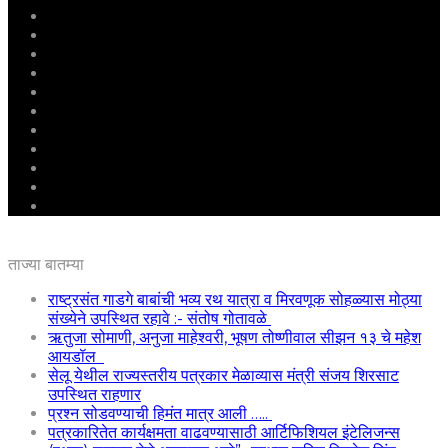
मुखपृष्ठ
राष्ट्रीय
महाराष्ट्र
पुणे
बीड
राजकारण
अग्रलेख
क्राईम
आरोग्य
शिक्षण
ई – पेपर
ताज्या बातम्या
राष्ट्रसंत गाडगे बाबांची भव्य रथ यात्रा व मिरवणूक सोहळ्यास मोठ्या
संख्येने उपस्थित रहावे :- संतोष गोतावळे
ऋतुजा सोमाणी, अनुजा माहेश्वरी, भूषण तोष्णीवाल सीझन १३ चे महेश
आयडॉल
सेलू येथील राज्यस्तरीय पत्रकार मेळाव्यास मंत्री संजय शिरसाट
उपस्थित राहणार
प्रश्न सोडवण्याची हिमंत मात्र आली …..
पत्रकारितेत कार्यक्षमता वाढवण्यासाठी आर्टिफिशियल इंटेलिजन्स