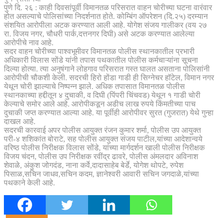
पुणे दि. २६ : काही दिवसांपूर्वी विमानतळ परिसरात वाहन चोरीच्या घटना वारंवार
होत असल्याचे पोलिसांच्या निदर्शनात होते. कोम्बिंग ऑपरेशन (दि.२५) दरम्यान
संशयित आरोपीला अटक करण्यात आली आहे. योगेश संजय गालीकर (वय २७
रा. विजय नगर, चौधरी पार्क,दत्तनगर दिघी) असे अटक करण्यात आलेल्या
आरोपीचे नाव आहे.
सदर वाहन चोरीच्या पाश्वभूमीवर विमानतळ पोलीस स्थानकातील प्रभारी
अधिकारी विलास सोंडे यांनी तपास पथकातील पोलीस कर्मचाऱ्यांना सूचना
दिल्या होत्या. त्या अनुषंगाने लोहगाव परिसरात गस्त घालत असताना पोलिसांनी
आरोपीची चौकशी केली. सदरची हिरो होंडा गाडी ही सिग्नेचर हॉटेल, विमान नगर
येथून चोरी झाल्याचे निष्पन्न झाले. अधिक तपासात विमानतळ पोलीस
स्थानकाच्या हद्दीतून ४ दुचाकी, व दिघी (पिंपरी चिंचवड) येथून १ गाडी चोरी
केल्याचे समोर आले आहे. आरोपीकडून अडीच लाख रुपये किंमतीच्या पाच
दुचाकी जप्त करण्यात आल्या आहे. या पूर्वीही आरोपीवर सुरत (गुजरात) येथे गुन्हा
दाखल आहे.
सदरची कारवाई अपर पोलीस आयुक्त रंजन कुमार शर्मा, पोलीस उप आयुक्त
परी-४ शशिकांत बोराटे, सह पोलीस आयुक्त संजय पाटील,यांच्या आदेशान्वये
वरिष्ठ पोलीस निरीक्षक विलास सोंडे, यांच्या मार्गदर्शन खाली पोलीस निरीक्षक
विजय चंदन, पोलीस उप निरीक्षक रवींद्र ढावरे, पोलीस अंमलदार अविनाश
शेवाळे, अंकुश जोगदंड, नाना कर्वे,दादासाहेब बेर्डे, योगेश थोपटे, रुपेश
पिसाळ,सचिन जाधव,सचिन कदम, ज्ञानेश्वरी आवारी सचिन जगदाळे,यांच्या
पथकाने केली आहे.