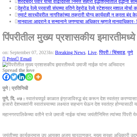
शरदचंद्र पवार यांचा वाढदिवसा निमत्त सहारा वृद्धाश्रमातील वृद्धांना सा
देहुरोड रेल्वे प्रवासी संघच्या वतिने देहुरोड रेल्वे स्टेशनवर मशाल मोर्च
स्मार्ट सारथीवरील नागरिकांच्या तक्रारी योग्य कार्यवाही न करता बंद 
मानवाला आदराने व सन्मानाने जगण्याचा अधिकार म्हणजे मानवाधिकार- जिल
पिंपरीतील मुख्य प्रशासकीय इमारतीमध्
on:
September 07, 2023
In:
Breaking News
,
Live
,
पिंपरी / चिंचवड
,
पुणे
Print
Email
Spread the love
पुणे | प्रतिनिधी
पुणे, दि. ०७ :
स्वातंत्र्यपूर्व काळात इंग्रजाविरुद्ध बंद करून देश स्वतंत्र करण्या
हजारो देशभक्तांनी स्वातंत्र्याच्या लक्ष्यात सहभाग घेऊन देश स्वतंत्र होण्यासा
महानगरपालिकेच्या वतीने राजे उमाजी नाईक यांच्या जयंतीनिमित्त त्यांच्या पिंपरी
जयंतीच्या कार्यक्रमास उप आयुक्त अजय चारठाणकर, मुख्य सुरक्षा अधिकारी उदय