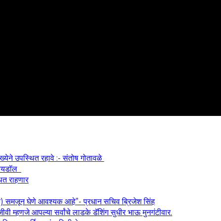
ख्येने उपस्थित रहावे :- संतोष गोतावळे
श आयडॉल
थित राहणार
य) समजून घेणे आवश्यक आहे”- प्रधान सचिव ब्रिजेश सिंह
वी म्हणजे आपल्या सर्वांचे लाडके डॅशिंग सुधीर भाऊ मुनगंटीवार.