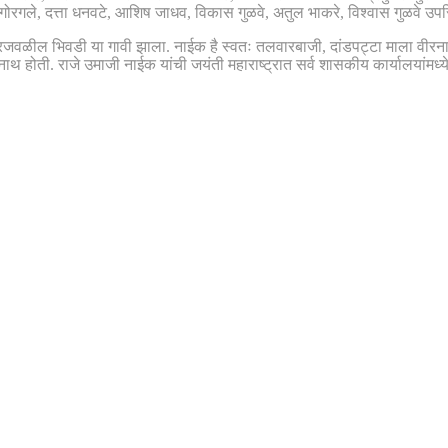
र गोरगले, दत्ता धनवटे, आशिष जाधव, विकास गुळवे, अतुल भाकरे, विश्वास गुळवे उपस
ुरंदरजवळील भिवडी या गावी झाला. नाईक है स्वतः तलवारबाजी, दांडपट्टा माला वीरन
ाथ होती. राजे उमाजी नाईक यांची जयंती महाराष्ट्रात सर्व शासकीय कार्यालयांमध्य