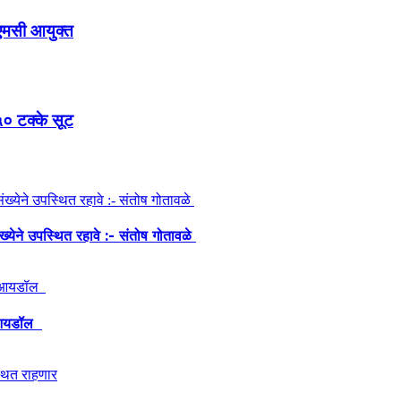
एमसी आयुक्त
५० टक्के सूट
ंख्येने उपस्थित रहावे :- संतोष गोतावळे
ेश आयडॉल