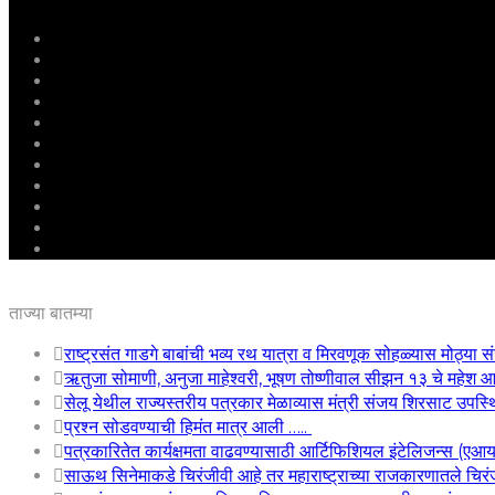
मुखपृष्ठ
राष्ट्रीय
महाराष्ट्र
पुणे
बीड
राजकारण
अग्रलेख
क्राईम
आरोग्य
शिक्षण
ई – पेपर
ताज्या बातम्या
राष्ट्रसंत गाडगे बाबांची भव्य रथ यात्रा व मिरवणूक सोहळ्यास मोठ्या सं
ऋतुजा सोमाणी, अनुजा माहेश्वरी, भूषण तोष्णीवाल सीझन १३ चे महे
सेलू येथील राज्यस्तरीय पत्रकार मेळाव्यास मंत्री संजय शिरसाट उपस्
प्रश्न सोडवण्याची हिमंत मात्र आली …..
पत्रकारितेत कार्यक्षमता वाढवण्यासाठी आर्टिफिशियल इंटेलिजन्स (एआ
साऊथ सिनेमाकडे चिरंजीवी आहे तर महाराष्ट्राच्या राजकारणातले चिरंजी