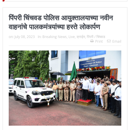
जिल्हा प्रमुख न्यायाधीश महेंद्र के महाजन
पिंपरी चिंचवड पोलिस आयुक्तालयाच्या नवीन
वाहनांचे पालकमंत्र्यांच्या हस्ते लोकार्पण
on:
July 08, 2023
In:
Breaking News
,
Live
,
क्राईम
,
पिंपरी / चिंचवड
Print
Email