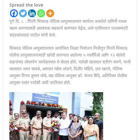
Spread the love
पुणे दि. ८ : पिंपरी चिंचवड पोलिस आयुक्तालयात कार्यरत असलेले दामिनी पथक
सक्षम करण्यासाठी आवश्यक सहकार्य करण्यात येईल, असे प्रतिपादन पालकमंत्री
चंद्रकांतदादा पाटील यांनी केले.
चिंचवड पोलिस आयुक्तालयात आयोजित जिल्हा नियोजन निधीतून पिंपरी चिंचवड
पोलीस आयुक्तालयासाठी खरेदी करण्यात आलेल्या ५ स्कॉर्पिओ आणि १२ बोलेरो
वाहनांच्या लोकार्पण कार्यक्रमात ते बोलत होते. यावेळी खासदार श्रीरंग बारणे, माजी
खासदार अमर साबळे, आमदार महेश लांडगे, दिलीप मोहिते, उमा खापरे, पोलिस
आयुक्त विनय कुमार चोबे, सह पोलिस आयुक्त डॉ. संजय शिंदे, अतिरिक्त पोलीस
आयुक्त वसंत परदेशी आदी उपस्थित होते.