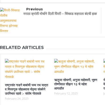
Previous
मराठा क्रांती मोर्चाने दिली पिंपरी – चिंचवड शहराला बंदची हाक
RELATED ARTICLES
ऋतुजा सोमाणी, अनुजा माहेश्वरी, भूषण
स
तोष्णीवाल सीझन १३ चे महेश
म
राष्ट्रसंत गाडगे बाबांची भव्य रथ यात्रा
आयडॉल
र
व मिरवणूक सोहळ्यास मोठ्या संख्येने
उपस्थित रहावे :- संतोष गोतावळे
February 12, 2025
J
February 24, 2025