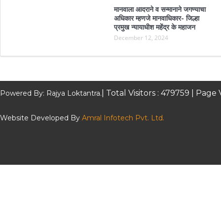
मानवाला आदराने व सन्मानाने जगण्याचा
अधिकार म्हणजे मानवाधिकार- जिल्हा
प्रमुख न्यायाधीश महेंद्र के महाजन
December 12, 2024
| Total Visitors :
479759
| Page 
Powered By: Rajya Loktantra.
Website Developed By
Amral Infotech Pvt. Ltd.