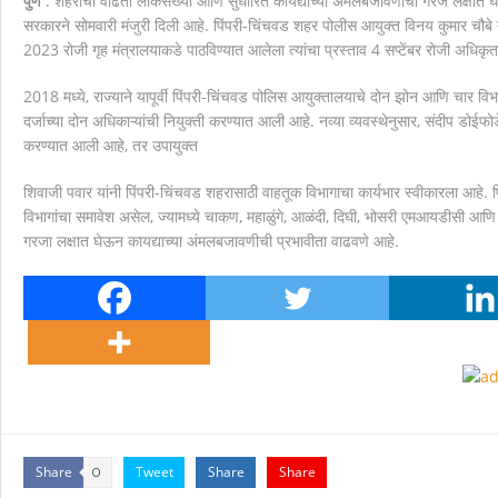
पुणे
: शहराची वाढती लोकसंख्या आणि सुधारित कायद्याच्या अंमलबजावणीची गरज लक्षात घे
सरकारने सोमवारी मंजुरी दिली आहे. पिंपरी-चिंचवड शहर पोलीस आयुक्त विनय कुमार चौबे यां
मानवाला आदराने व सन्मानाने जगण्याचा अधिकार म्हणजे मानवाधि
2023 रोजी गृह मंत्रालयाकडे पाठविण्यात आलेला त्यांचा प्रस्ताव 4 सप्टेंबर रोजी अधिकृ
2018 मध्ये, राज्याने यापूर्वी पिंपरी-चिंचवड पोलिस आयुक्तालयाचे दोन झोन आणि चार विभा
दर्जाच्या दोन अधिकाऱ्यांची नियुक्ती करण्यात आली आहे. नव्या व्यवस्थेनुसार, संदीप डोईफो
करण्यात आली आहे, तर उपायुक्त
शिवाजी पवार यांनी पिंपरी-चिंचवड शहरासाठी वाहतूक विभागाचा कार्यभार स्वीकारला आहे
विभागांचा समावेश असेल, ज्यामध्ये चाकण, महाळुंगे, आळंदी, दिघी, भोसरी एमआयडीसी आणि च
गरजा लक्षात घेऊन कायद्याच्या अंमलबजावणीची प्रभावीता वाढवणे आहे.
Share
Tweet
Share
Share
0