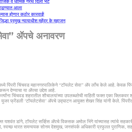
माजिक व धार्मिक ग्रंथ दिली भेट
ा काढण्यात आला
केल्यास होणार कठोर कारवाई!
्हा प्रमुख न्यायाधीश महेंद्र के महाजन
 सेवा” ॲपचे अनावरण
ंमध्ये पिंपरी चिंचवड महानगरपालिकेने “टॉयलेट सेवा” ॲप लाँच केले आहे. केवळ पिंपर
ून देण्याचा या ॲपचा उद्देश आहे.
त्यांना चिंचवड शहरातील शौचालयांच्या उपलब्धतेची माहिती फक्त एका क्लिकवर श
ा युजर फ्रेंडली ‘टॉयलेटसेवा’ ॲपचे उद्घाटन आयुक्त शेखर सिंह यांनी केले. पिं
क्त यशवंत डांगे, टॉयलेट सर्व्हिस ॲपचे विकसक अमोल भिंगे यांच्यासह त्यांचे सहक
डे, स्वच्छ भारत समन्वयक सोनम देशमुख, जनसंपर्क अधिकारी प्रफुल्ल पुराणिक, सहा