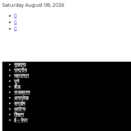
Saturday August 08, 2026
मुखपृष्ठ
राष्ट्रीय
महाराष्ट्र
पुणे
बीड
राजकारण
अग्रलेख
क्राईम
आरोग्य
शिक्षण
ई – पेपर
Menu