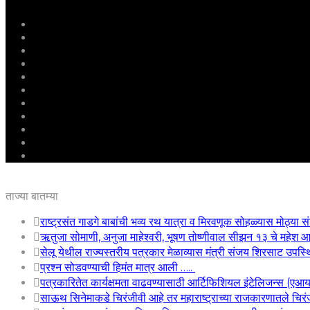
मुखपृष्ठ
राष्ट्रीय
महाराष्ट्र
पुणे
बीड
राजकारण
अग्रलेख
क्राईम
आरोग्य
शिक्षण
ई – पेपर
ताज्या बातम्या
राष्ट्रसंत गाडगे बाबांची भव्य रथ यात्रा व मिरवणूक सोहळ्यास मोठ्या सं
ऋतुजा सोमाणी, अनुजा माहेश्वरी, भूषण तोष्णीवाल सीझन १३ चे महे
सेलू येथील राज्यस्तरीय पत्रकार मेळाव्यास मंत्री संजय शिरसाट उपस्
प्रश्न सोडवण्याची हिमंत मात्र आली …..
पत्रकारितेत कार्यक्षमता वाढवण्यासाठी आर्टिफिशियल इंटेलिजन्स (एआ
साऊथ सिनेमाकडे चिरंजीवी आहे तर महाराष्ट्राच्या राजकारणातले चिरंजी