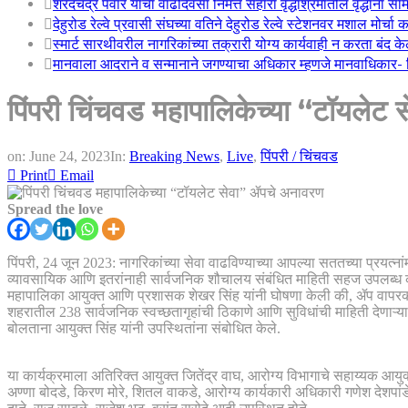
शरदचंद्र पवार यांचा वाढदिवसा निमत्त सहारा वृद्धाश्रमातील वृद्धांना सा
देहुरोड रेल्वे प्रवासी संघच्या वतिने देहुरोड रेल्वे स्टेशनवर मशाल मोर्च
स्मार्ट सारथीवरील नागरिकांच्या तक्रारी योग्य कार्यवाही न करता बंद 
मानवाला आदराने व सन्मानाने जगण्याचा अधिकार म्हणजे मानवाधिकार- जिल
पिंपरी चिंचवड महापालिकेच्या “टॉयलेट
on:
June 24, 2023
In:
Breaking News
,
Live
,
पिंपरी / चिंचवड
Print
Email
Spread the love
पिंपरी, 24 जून 2023: नागरिकांच्या सेवा वाढविण्याच्या आपल्या सततच्या प्रयत्ना
व्यावसायिक आणि इतरांनाही सार्वजनिक शौचालय संबंधित माहिती सहज उपलब्ध कर
महापालिका आयुक्त आणि प्रशासक शेखर सिंह यांनी घोषणा केली की, ॲप वापरकर्
शहरातील 238 सार्वजनिक स्वच्छतागृहांची ठिकाणे आणि सुविधांची माहिती देणाऱ्य
बोलताना आयुक्त सिंह यांनी उपस्थितांना संबोधित केले.
या कार्यक्रमाला अतिरिक्त आयुक्त जितेंद्र वाघ, आरोग्य विभागाचे सहाय्यक आयु
अण्णा बोदडे, किरण मोरे, शितल वाकडे, आरोग्य कार्यकारी अधिकारी गणेश देशपां