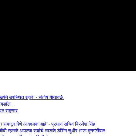
ख्येने उपस्थित रहावे :- संतोष गोतावळे
श आयडॉल
थित राहणार
य) समजून घेणे आवश्यक आहे”- प्रधान सचिव ब्रिजेश सिंह
वी म्हणजे आपल्या सर्वांचे लाडके डॅशिंग सुधीर भाऊ मुनगंटीवार.