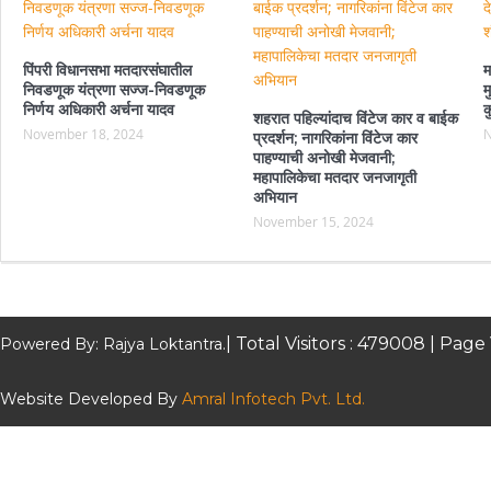
पिंपरी विधानसभा मतदारसंघातील
म
निवडणूक यंत्रणा सज्ज-निवडणूक
म
निर्णय अधिकारी अर्चना यादव
क
शहरात पहिल्यांदाच विंटेज कार व बाईक
November 18, 2024
N
प्रदर्शन; नागरिकांना विंटेज कार
पाहण्याची अनोखी मेजवानी;
महापालिकेचा मतदार जनजागृती
अभियान
November 15, 2024
| Total Visitors :
479008
| Page 
Powered By: Rajya Loktantra.
Website Developed By
Amral Infotech Pvt. Ltd.