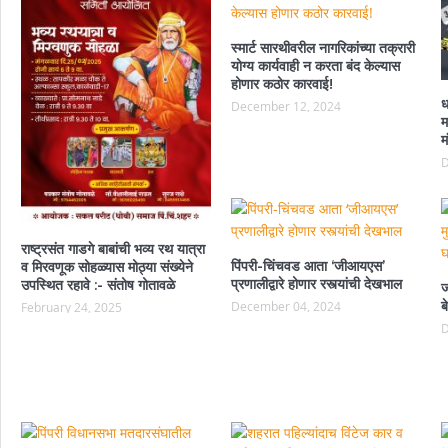
स्मार्ट सारथीवरील नागरिकांच्या तक्रारी
योग्य कार्यवाही न करता बंद केल्यास
होणार कठोर कारवाई!
ध
December 12, 2024
म
म
D
राष्ट्रसंत गाडगे बाबांची भव्य रथ यात्रा
पिंपरी-चिंचवड आता ‘जीआयएस’
व मिरवणूक सोहळ्यास मोठ्या संख्येने
प्रणालीद्वारे होणार रस्त्यांची देखभाल
उपस्थित रहावे :- संतोष गोतावळे
ज
ब
December 04, 2024
February 24, 2025
D