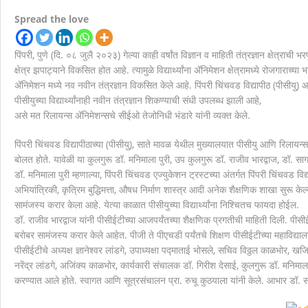
Spread the love
पिंपरी, पुणे (दि. ०८ जुलै २०२३) गेल्या काही वर्षांत विज्ञान व माहिती तंत्रज्ञान क्षेत्राच
क्षेत्र झपाट्याने विकसित होत आहे. त्यामुळे विद्यार्थ्यांना ॲनिमेशन क्षेत्रामध्ये रोजगा
ॲनिमेशन मध्ये नव नवीन तंत्रज्ञान विकसित केले आहे. पिंपरी चिंचवड विद्यापीठ (पीसीयु) आण
पीसीयुच्या विद्यार्थ्यांनाही नवीन तंत्रज्ञान शिकण्याची संधी उपलब्ध झाली आहे,
असे मत रिलायन्स ॲनिमेशन्सचे सीईओ तेजोनिधी भंडारे यांनी व्यक्त केले.
पिंपरी चिंचवड विद्यापीठाच्या (पीसीयु), साते मावळ येथील मुख्यालयात पीसीयु आणि रिलायन्स
बोलत होते. यावेळी या कुलगुरू डॉ. मनिमाला पुरी, उप कुलगुरू डॉ. राजीव भारद्वाज, डॉ. साग
डॉ. मनिमाला पुरी म्हणाल्या, पिंपरी चिंचवड एज्युकेशन ट्रस्टच्या अंतर्गत पिंपरी चिंचवड
अभियांत्रिकी, कृत्रिम बुद्धिमत्ता, औषध निर्माण शास्त्र आदी अनेक शैक्षणिक शाखा सुरू के
सामंजस्य करार केला आहे. येत्या काळात पीसीयुच्या विद्यार्थ्यांना निश्चितच फायदा होईल.
डॉ. राजीव भारद्वाज यांनी पीसीईटीच्या आजपर्यंतच्या शैक्षणिक प्रगतीची माहिती दिली. पीसीईट
बरोबर सामंजस्य करार केले आहेत. पीजी ते पीएचडी पर्यंतचे शिक्षण पीसीईटीच्या महाविद्याल
पीसीईटीचे अध्यक्ष ज्ञानेश्वर लांडगे, उपाध्यक्षा पद्माताई भोसले, सचिव विठ्ठल काळभोर, ख
नरेंद्र लांडगे, अजिंक्य काळभोर, कार्यकारी संचालक डॉ. गिरीश देसाई, कुलगुरू डॉ. मनिमाला
करण्यात आले होते. स्वागत आणि सूत्रसंचालन प्रा. रुचू कुठयाला यांनी केले. आभार डॉ. सा