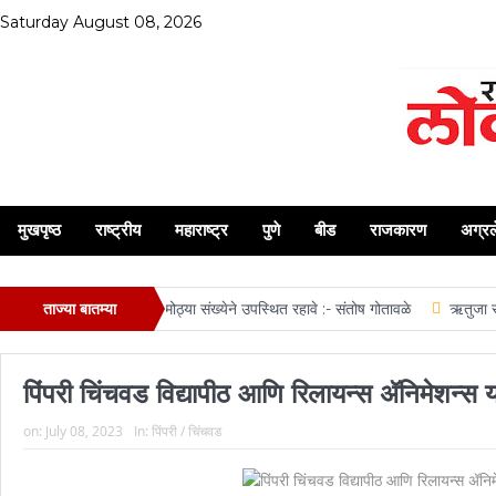
Saturday August 08, 2026
मुखपृष्ठ
राष्ट्रीय
महाराष्ट्र
पुणे
बीड
राजकारण
अग्र
त्रा व मिरवणूक सोहळ्यास मोठ्या संख्येने उपस्थित रहावे :- संतोष गोतावळे
ताज्या बातम्या
ऋतुजा सोमाणी,
पिंपरी चिंचवड विद्यापीठ आणि रिलायन्स ॲनिमेशन्स या
on:
July 08, 2023
In:
पिंपरी / चिंचवड