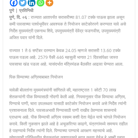
पुणे | प्रतिनिधी
पुणे, दि. ०६
: राज्यात आतापर्यंत सरासरीच्या 81.07 टक्के पाऊस झाला असून
कमी पावसाच्या पार्श्वभूमीवर आवश्यक ते नियोजन काटेकोरपणे करण्यात यावे असे
निर्देश मुख्यमंत्री एकनाथ शिंदे, उपमुख्यमंत्री देवेंद्र फडणवीस, उपमुख्यमंत्री
अजित पवार यांनी दिले.
राज्यात 1 ते 6 सप्टेंबर दरम्यान केवळ 24.05 म्हणजे सरासरी 13.60 टक्के
पाऊस पडला आहे. 2579 पैकी 446 महसुली भागात 21 दिवसांपेक्षा जास्त
पावसाचा खंड पडला आहे. यासंदर्भात मंत्रिमंडळ बैठकीत आढावा घेण्यात आला.
पिक विम्याच्या अग्रिमाबाबत नियोजन
यावेळी बोलतांना मुख्यमंत्र्यांनी सांगितले की, महाराष्ट्रात 1 कोटी 70 लाख
शेतकऱ्यांनी पीक विम्यासाठी नोंदणी केली आहे. नियमानुसार पीक विम्याचा अग्रिम,
पिण्याचे पाणी, चारा उपलब्धता यासाठी काटेकोर नियोजन करावे असे निर्देश त्यांनी
प्रशासनाला दिले. पावसाअभावी पिण्यासाठी पाणी राखीव ठेवण्यास शासनाचे
प्राधान्य आहे. पीक विम्याची अग्रिम रक्कम कशी देता येईल याचे चांगले नियोजन
करावे. किती नुकसान झाले आहे हे अचूकरित्या काढणे, यंत्रणांमध्ये समन्वय राहील
हे पाहण्याचे निर्देश त्यांनी दिले. पिण्याच्या पाण्याचे आरक्षण महत्त्वाचे आहे.
कोणत्याही परिस्थितीत शेतकऱ्यांना कशाप्रकारे मदत करता येईल हे आम्ही पहात