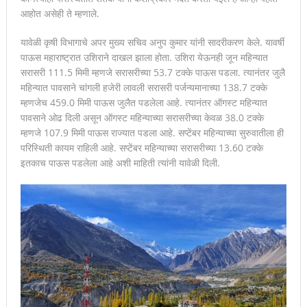
आहोत असेही ते म्हणाले.
यावेळी कृषी विभागाचे अपर मुख्य सचिव अनुप कुमार यांनी सादरीकरण केले. यावर्षी
पाऊस महाराष्ट्रात उशिराने दाखल झाला होता. उशिरा येऊनही जून महिन्यात
सरासरी 111.5 मिमी म्हणजे सरासरीच्या 53.7 टक्के पाऊस पडला. त्यानंतर जुलै
महिन्यात पावसाने चांगली हजेरी लावली सरासरी पर्जन्यमानाच्या 138.7 टक्के
म्हणजेच 459.0 मिमी पाऊस जुलैत पडलेला आहे. त्यानंतर ऑगस्ट महिन्यात
पावसाने ओढ दिली असून ऑगस्ट महिन्याच्या सरासरीच्या केवळ 38.0 टक्के
म्हणजे 107.9 मिमी पाऊस राज्यात पडला आहे. सप्टेंबर महिन्याच्या सुरुवातीला ही
परिस्थिती कायम राहिली आहे. सप्टेंबर महिन्याच्या सरासरीच्या 13.60 टक्के
इतकाच पाऊस पडलेला आहे अशी माहिती त्यांनी यावेळी दिली.