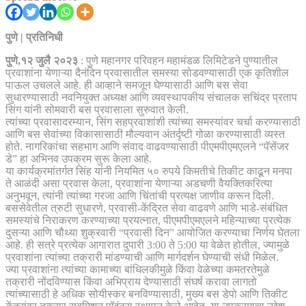
पुणे | प्रतिनिधी
पुणे,१२ जुलै २०२३
: पुणे महानगर परिवहन महामंडळ लिमिटेडने पुण्यातील
प्रवाशांना येणाऱ्या दैनंदिन प्रवासातील समस्या सोडवण्यासाठी एक कृतिशील
पाऊल उचलले आहे. ही आव्हाने समजून घेण्यासाठी आणि बस सेवा
सुधारण्यासाठी नवनियुक्त अध्यक्ष आणि व्यवस्थापकीय संचालक सचिंद्र प्रताप
सिंग यांनी सोमवारी बस प्रवासाला सुरुवात केली.
त्यांच्या प्रवासादरम्यान, सिंग सहप्रवाशांशी त्यांच्या समस्यांवर चर्चा करण्यासाठी
आणि बस सेवांच्या विकासासाठी मौल्यवान अंतर्दृष्टी गोळा करण्यासाठी व्यस्त
होते. नागरिकांचा सहभाग आणि संवाद वाढवण्यासाठी पीएमपीएमएलने “पॅसेंजर
डे” हा अभिनव उपक्रम सुरू केला आहे.
या कार्यक्रमांतर्गत सिंह यांनी नियमित ५० रुपये किमतीचे तिकीट काढून मनपा
ते आळंदी असा प्रवास केला, प्रवाशांना येणाऱ्या अडचणी वैयक्तिकरित्या
अनुभवून, त्यांनी त्यांच्या गरजा आणि चिंतांची प्रत्यक्ष जाणीव करून दिली.
बससेवेतील त्रुटी सुधारणे, प्रवासी-केंद्रित सेवा वाढवणे आणि भाडे-संबंधित
समस्यांचे निराकरण करण्याच्या प्रयत्नात, पीएमपीएमएलने महिन्याच्या प्रत्येक
दुसऱ्या आणि चौथ्या शुक्रवारी “प्रवासी दिन” आयोजित करण्याचा निर्णय घेतला
आहे. ही सत्रे प्रत्येक आगारात दुपारी 3:00 ते 5:00 या वेळेत होतील, ज्यामुळे
प्रवाशांना त्यांच्या तक्रारी मांडण्याची आणि मार्गदर्शन घेण्याची संधी मिळेल.
ज्या प्रवाशांना त्यांच्या कामाच्या बांधिलकीमुळे किंवा वेळेच्या कमतरतेमुळे
तक्रारी नोंदविण्यास किंवा अभिप्राय देण्यासाठी संघर्ष करावा लागतो
त्यांच्यासाठी हे अधिक सोयीस्कर बनविण्यासाठी, मुख्य बस डेपो आणि तिकीट