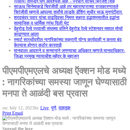
(एआय) समजून घेणे आवश्यक आहे”- प्रधान सचिव ब्रिजेश सिंह
साऊथ सिनेमाकडे चिरंजीवी आहे तर महाराष्ट्राच्या राजकारणातले
चिरंजीवी म्हणजे आपल्या सर्वांचे लाडके डॅशिंग सुधीर भाऊ मुनगंटीवार.
शरदचंद्र पवार यांचा वाढदिवसा निमत्त सहारा वृद्धाश्रमातील वृद्धांना
सामाजिक व धार्मिक ग्रंथ दिली भेट
देहुरोड रेल्वे प्रवासी संघच्या वतिने देहुरोड रेल्वे स्टेशनवर मशाल मोर्चा
काढण्यात आला
स्मार्ट सारथीवरील नागरिकांच्या तक्रारी योग्य कार्यवाही न करता बंद
केल्यास होणार कठोर कारवाई!
मानवाला आदराने व सन्मानाने जगण्याचा अधिकार म्हणजे मानवाधिकार-
जिल्हा प्रमुख न्यायाधीश महेंद्र के महाजन
पीएमपीएमएलचे अध्यक्ष ऍक्शन मोड मध्ये
: नागरिकांच्या समस्या जाणून घेण्यासाठी
मनपा ते आळंदी बस प्रवास
on:
July 12, 2023
In:
Live
,
पुणे
,
वाहतूक
Print
Email
Spread the love