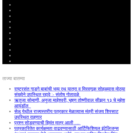
मुखपृष्ठ
राष्ट्रीय
महाराष्ट्र
पुणे
बीड
राजकारण
अग्रलेख
क्राईम
आरोग्य
शिक्षण
ई – पेपर
ताज्या बातम्या
राष्ट्रसंत गाडगे बाबांची भव्य रथ यात्रा व मिरवणूक सोहळ्यास मोठ्या
संख्येने उपस्थित रहावे :- संतोष गोतावळे
ऋतुजा सोमाणी, अनुजा माहेश्वरी, भूषण तोष्णीवाल सीझन १३ चे महेश
आयडॉल
सेलू येथील राज्यस्तरीय पत्रकार मेळाव्यास मंत्री संजय शिरसाट
उपस्थित राहणार
प्रश्न सोडवण्याची हिमंत मात्र आली …..
पत्रकारितेत कार्यक्षमता वाढवण्यासाठी आर्टिफिशियल इंटेलिजन्स