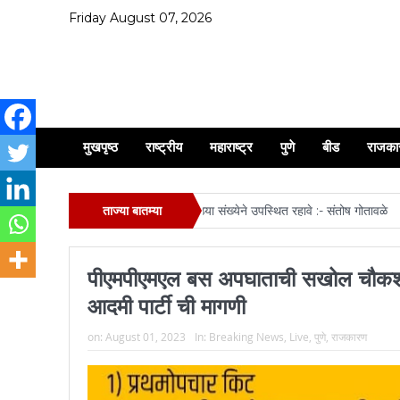
Friday August 07, 2026
मुखपृष्ठ
राष्ट्रीय
महाराष्ट्र
पुणे
बीड
राजका
्य रथ यात्रा व मिरवणूक सोहळ्यास मोठ्या संख्येने उपस्थित रहावे :- संतोष गोतावळे
ताज्या बातम्या
ऋतुजा
पीएमपीएमएल बस अपघाताची सखोल चौकशी व
आदमी पार्टी ची मागणी
on:
August 01, 2023
In:
Breaking News
,
Live
,
पुणे
,
राजकारण