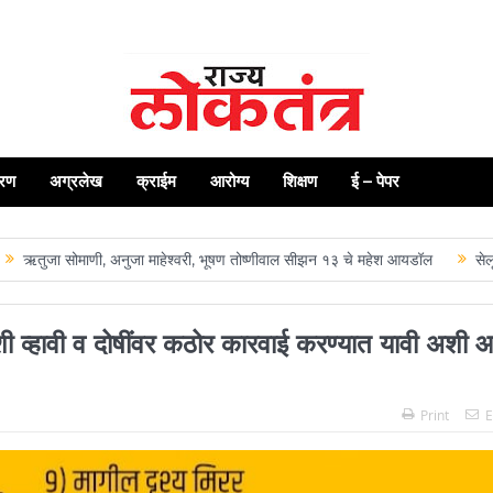
रण
अग्रलेख
क्राईम
आरोग्य
शिक्षण
ई – पेपर
 सोमाणी, अनुजा माहेश्वरी, भूषण तोष्णीवाल सीझन १३ चे महेश आयडॉल
सेलू येथील रा
्हावी व दोषींवर कठोर कारवाई करण्यात यावी अशी 
Print
E