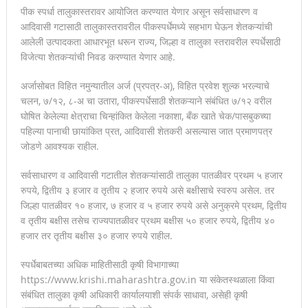
पीक स्पर्धा तालुकास्तरावर आयोजित करण्यात येणार असून सर्वसाधारण व
आदिवासी गटासाठी तालुकास्तरावरील पीकस्पर्धेमध्ये सहभाग घेऊन शेतकऱ्यांची
आलेली उत्पादकता आधारभूत धरून राज्य, जिल्हा व तालुका स्तरावरील स्पर्धेसाठी
विजेत्या शेतकऱ्यांची निवड करण्यात येणार आहे.
अर्जासोबत विहित नमुन्यातील अर्ज (प्रपत्र-अ), विहित प्रवेश शुल्क भरल्याचे
चलन, ७/१२, ८-अ चा उतारा, पीकस्पर्धेसाठी शेतकऱ्याने संबंधित ७/१२ वरील
घोषित केलेल्या क्षेत्राचा चिन्हांकित केलेला नकाशा, बँक खाते चेक/पासबुकच्या
पहिल्या पानाची छायांकित प्रत, आदिवासी शेतकरी असल्यास जात प्रमाणपत्र
जोडणे आवश्यक राहील.
सर्वसाधारण व आदिवासी गटातील शेतकऱ्यांसाठी तालुका पातळीवर प्रथम ५ हजार
रुपये, द्वितीय ३ हजार व तृतीय २ हजार रुपये असे बक्षीसाचे स्वरुप असेल. तर
जिल्हा पातळीवर १० हजार, ७ हजार व ५ हजार रुपये असे अनुक्रमे प्रथम, द्वितीय
व तृतीय बक्षीस तसेच राज्यपातळीवर प्रथम बक्षीस ५० हजार रुपये, द्वितीय ४०
हजार तर तृतीय बक्षीस ३० हजार रुपये राहील.
स्पर्धेबाबतच्या अधिक माहितीसाठी कृषी विभागाच्या
https://www.krishi.maharashtra.gov.in या संकेतस्थळाला किंवा
संबंधित तालुका कृषी अधिकारी कार्यालयाशी संपर्क साधावा, असेही कृषी