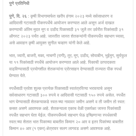
पुणे प्रतिनिधी
पुणे, दि. २६
: कृषी विभागामार्फत खरीप हंगाम २०२३ मध्ये सर्वसाधारण व
आदिवासी गटासाठी पीकस्पर्धेचे आयोजन करण्यात आले असून अर्ज दाखल
करण्याची अंतिम मुदत मूग व उडीद पिकासाठी ३१ जुलै तर उर्वरीत पिकांसाठी ३१
ऑगस्ट २०२३ पर्यंत आहे. जास्तीत जास्त शेतकऱ्यांनी पीकस्पर्धेत सहभाग घ्यावा,
असे आवाहन कृषी आयुक्त सुनील चव्हाण यांनी केले आहे.
भात, ज्वारी, बाजरी, मका, नाचणी (रागी), तूर, मूग, उडीद, सोयाबीन, भुईमुग, सुर्यफुल
या ११ पिकांसाठी स्पर्धेचे आयोजन करण्यात आले आहे. पिकाची उत्पादकता
वाढविण्यासाठी प्रयोगशील शेतकऱ्यांना प्रोत्साहन देण्यासाठी राज्यात पीक स्पर्धा
घेण्यात येते.
स्पर्धेसाठी प्रवेश शुल्क प्रत्येक पिकासाठी स्वतंत्ररित्या भरावयाचे असून
सर्वसाधारण गटासाठी ३०० रुपये व आदिवासी गटासाठी १५० रुपये असेल. स्पर्धेत
भाग घेण्यासाठी शेतकऱ्याकडे स्वतःच्या नावावर जमीन असणे व ती जमीन तो स्वत:
कसत असणे आवश्यक आहे. शेतकऱ्याला एकाच वेळी एकापेक्षा जास्त पिकांसाठी
स्पर्धेत सहभाग घेता येईल. पीकस्पर्धेमध्ये सहभाग घेऊ इच्छिणाऱ्या स्पर्धकाची
स्वत:च्या शेतात भात पिकाच्या बाबतीत किमान २० आर व इतर पिकांच्या बाबतीत
किमान ४० आर (१ एकर) क्षेत्रावर सलग लागवड असणे आवश्यक आहे.