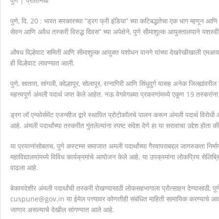
पुणे | प्रतिनिधी
मानवाला आदराने व सन्मानाने जगण्याचा अधिकार म्हणजे मानवाधि
पुणे, दि. 20 : भारत सरकारच्या “ड्रग फ्री इंडिया” च्या कटिबद्धतेचा एक भाग म्हणून आणि येत्य
सेवन आणि अवैध तस्करी विरुद्ध दिवस” च्या अपेक्षेने, पुणे सीमाशुल्क आयुक्तालयाने यशस्व
औषध विल्हेवाट समिती आणि सीमाशुल्क आयुक्त यशोधन वानगे यांच्या देखरेखीखाली एमआयडीसी
ही विल्हेवाट लावण्यात आली.
पुणे, सातारा, सांगली, कोल्हापूर, सोलापूर, रत्नागिरी आणि सिंधुदुर्ग यासह अनेक जिल्ह्यांवरील
महत्त्वपूर्ण अंमली पदार्थ जप्त केले आहेत. नऊ वेगवेगळ्या प्रकरणांमध्ये एकूण 19 तस्
ड्रग लॉ एन्फोर्समेंट एजन्सीज द्वारे स्थापित प्रोटोकॉलचे पालन करून अंमली पदार्थ विरोधी
आहे. अंमली पदार्थांच्या तस्करीत गुंतलेल्यांना स्पष्ट संदेश देणे हा या सरावाचा उद्देश ह
या प्रयत्नांसोबतच, पुणे कस्टम्स समाजात अमली पदार्थांच्या गैरवापराबद्दल जागरुकता निर
महाविद्यालयांमध्ये विविध कार्यक्रमांचे आयोजन केले आहे. या उपक्रमांना लोकप्रिय सेलिब्रिट
वाढला आहे.
बेकायदेशीर अंमली पदार्थांची तस्करी रोखण्यासाठी लोकसहभागाला प्रोत्साहन देण्यासाठी,
cuspune@gov.in या ईमेल पत्त्यावर कोणतीही संबंधित माहिती सामायिक करण्याचे आवा
जाणार असल्याचे देखील सांगण्यात आले आहे.