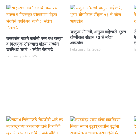
ऋतुजा सोमाणी, अनुजा माहेश्वरी, भूषण
स
तोष्णीवाल सीझन १३ चे महेश
म
राष्ट्रसंत गाडगे बाबांची भव्य रथ यात्रा
आयडॉल
र
व मिरवणूक सोहळ्यास मोठ्या संख्येने
उपस्थित रहावे :- संतोष गोतावळे
February 12, 2025
J
February 24, 2025