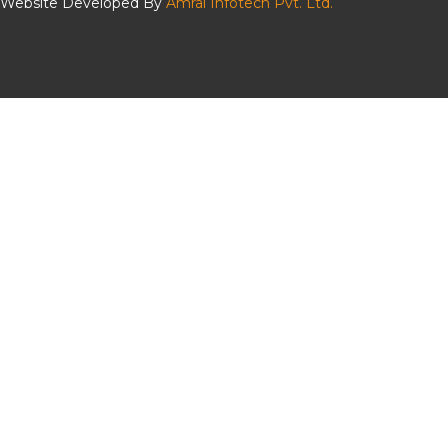
Website Developed By
Amral Infotech Pvt. Ltd.