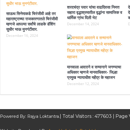
शरदचंद्र पवार यांचा वाढदिवसा निमत्त
द
सहारा वृद्धाश्रमातील वृद्धांना सामाजिक व
द
साऊथ सिनेमाकडे चिरंजीवी आहे तर
धार्मिक ग्रंथ दिली भेट
क
महाराष्ट्राच्या राजकारणातले चिरंजीवी
म्हणजे आपल्या सर्वांचे लाडके डॅशिंग
December 14, 2024
D
सुधीर भाऊ मुनगंटीवार.
December 16, 2024
मानवाला आदराने व सन्मानाने जगण्याचा
अधिकार म्हणजे मानवाधिकार- जिल्हा
प्रमुख न्यायाधीश महेंद्र के महाजन
December 12, 2024
| Total Visitors :
477603
| Page 
Powered By: Rajya Loktantra.