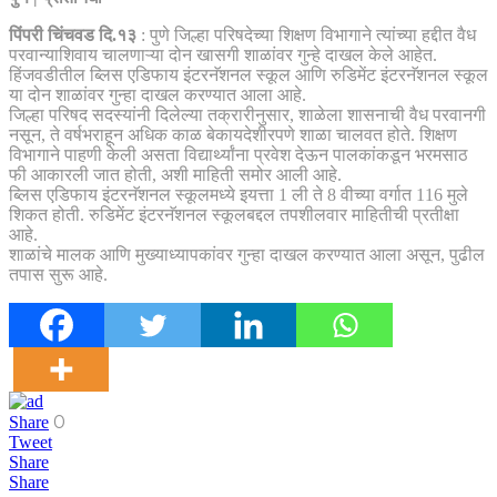
पिंपरी चिंचवड दि.१३
: पुणे जिल्हा परिषदेच्या शिक्षण विभागाने त्यांच्या हद्दीत वैध
परवान्याशिवाय चालणाऱ्या दोन खासगी शाळांवर गुन्हे दाखल केले आहेत.
हिंजवडीतील ब्लिस एडिफाय इंटरनॅशनल स्कूल आणि रुडिमेंट इंटरनॅशनल स्कूल
या दोन शाळांवर गुन्हा दाखल करण्यात आला आहे.
जिल्हा परिषद सदस्यांनी दिलेल्या तक्रारीनुसार, शाळेला शासनाची वैध परवानगी
नसून, ते वर्षभराहून अधिक काळ बेकायदेशीरपणे शाळा चालवत होते. शिक्षण
विभागाने पाहणी केली असता विद्यार्थ्यांना प्रवेश देऊन पालकांकडून भरमसाठ
फी आकारली जात होती, अशी माहिती समोर आली आहे.
ब्लिस एडिफाय इंटरनॅशनल स्कूलमध्ये इयत्ता 1 ली ते 8 वीच्या वर्गात 116 मुले
शिकत होती. रुडिमेंट इंटरनॅशनल स्कूलबद्दल तपशीलवार माहितीची प्रतीक्षा
आहे.
शाळांचे मालक आणि मुख्याध्यापकांवर गुन्हा दाखल करण्यात आला असून, पुढील
तपास सुरू आहे.
0
Share
Tweet
Share
Share