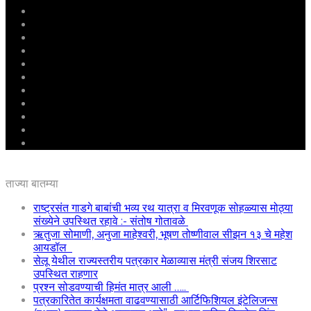
मुखपृष्ठ
राष्ट्रीय
महाराष्ट्र
पुणे
बीड
राजकारण
अग्रलेख
क्राईम
आरोग्य
शिक्षण
ई – पेपर
ताज्या बातम्या
राष्ट्रसंत गाडगे बाबांची भव्य रथ यात्रा व मिरवणूक सोहळ्यास मोठ्या
संख्येने उपस्थित रहावे :- संतोष गोतावळे
ऋतुजा सोमाणी, अनुजा माहेश्वरी, भूषण तोष्णीवाल सीझन १३ चे महेश
आयडॉल
सेलू येथील राज्यस्तरीय पत्रकार मेळाव्यास मंत्री संजय शिरसाट
उपस्थित राहणार
प्रश्न सोडवण्याची हिमंत मात्र आली …..
पत्रकारितेत कार्यक्षमता वाढवण्यासाठी आर्टिफिशियल इंटेलिजन्स