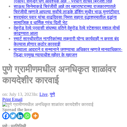
(एआय) समजून घेणे आवश्यक आहे”- प्रधान सचिव ब्रिजेश सिंह
साऊथ सिनेमाकडे चिरंजीवी आहे तर महाराष्ट्राच्या राजकारणातले
चिरंजीवी म्हणजे आपल्या सर्वांचे लाडके डॅशिंग सुधीर भाऊ मुनगंटीवार.
शरदचंद्र पवार यांचा वाढदिवसा निमत्त सहारा वृद्धाश्रमातील वृद्धांना
सामाजिक व धार्मिक ग्रंथ दिली भेट
देहुरोड रेल्वे प्रवासी संघच्या वतिने देहुरोड रेल्वे स्टेशनवर मशाल मोर्चा
काढण्यात आला
स्मार्ट सारथीवरील नागरिकांच्या तक्रारी योग्य कार्यवाही न करता बंद
केल्यास होणार कठोर कारवाई!
मानवाला आदराने व सन्मानाने जगण्याचा अधिकार म्हणजे मानवाधिकार-
जिल्हा प्रमुख न्यायाधीश महेंद्र के महाजन
पुणे ग्रामीणमधील अनधिकृत शाळांवर
कायदेशीर कारवाई
on:
July 13, 2023
In:
Live
,
पुणे
Print
Email
Spread the love
पुणे | प्रतिनिधी