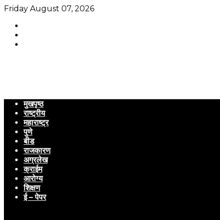
Friday August 07, 2026
मुखपृष्ठ
राष्ट्रीय
महाराष्ट्र
पुणे
बीड
राजकारण
अग्रलेख
क्राईम
आरोग्य
शिक्षण
ई – पेपर
Menu