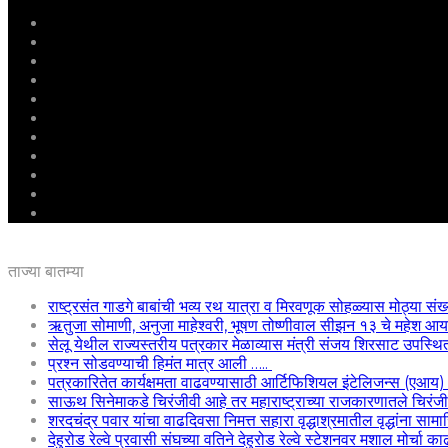
मुखपृष्ठ
राष्ट्रीय
महाराष्ट्र
पुणे
बीड
राजकारण
अग्रलेख
क्राईम
आरोग्य
शिक्षण
ई – पेपर
ताज्या बातम्या
राष्ट्रसंत गाडगे बाबांची भव्य रथ यात्रा व मिरवणूक सोहळ्यास मोठ्या संख
ऋतुजा सोमाणी, अनुजा माहेश्वरी, भूषण तोष्णीवाल सीझन १३ चे महेश
सेलू येथील राज्यस्तरीय पत्रकार मेळाव्यास मंत्री संजय शिरसाट उपस्थि
प्रश्न सोडवण्याची हिमंत मात्र आली …..
पत्रकारितेत कार्यक्षमता वाढवण्यासाठी आर्टिफिशियल इंटेलिजन्स (एआय
साऊथ सिनेमाकडे चिरंजीवी आहे तर महाराष्ट्राच्या राजकारणातले चिरंजीवी
शरदचंद्र पवार यांचा वाढदिवसा निमत्त सहारा वृद्धाश्रमातील वृद्धांना साम
देहुरोड रेल्वे प्रवासी संघच्या वतिने देहुरोड रेल्वे स्टेशनवर मशाल मोर्चा 