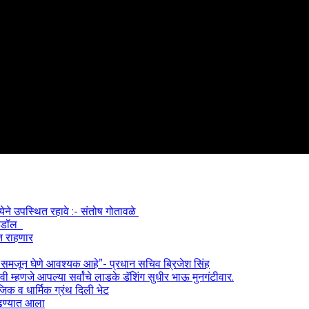
्येने उपस्थित रहावे :- संतोष गोतावळे
 आयडॉल
त राहणार
) समजून घेणे आवश्यक आहे”- प्रधान सचिव ब्रिजेश सिंह
 म्हणजे आपल्या सर्वांचे लाडके डॅशिंग सुधीर भाऊ मुनगंटीवार.
ाजिक व धार्मिक ग्रंथ दिली भेट
काढण्यात आला