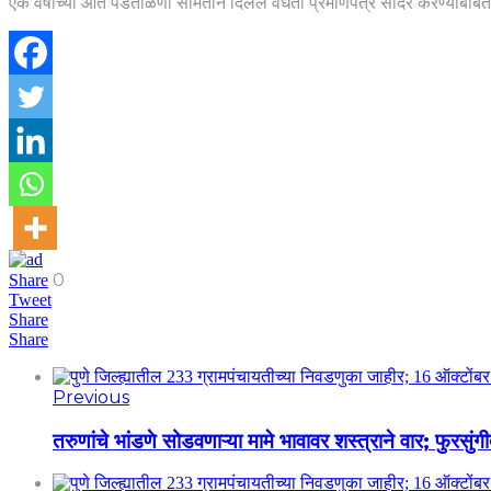
एक वर्षाच्या आत पडताळणी समितीने दिलेले वैधता प्रमाणपत्र सादर करण्याबाबत
0
Share
Tweet
Share
Share
Previous
तरुणांचे भांडणे सोडवणाऱ्या मामे भावावर शस्त्राने वार; फुरसु