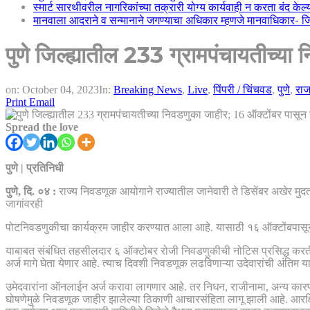
स्मार्ट सारथीवरील नागरिकांच्या तक्रारी योग्य कार्यवाही न करता बंद के
मानवाला आदराने व सन्मानाने जगण्याचा अधिकार म्हणजे मानवाधिकार- जिल्
पुणे जिल्ह्यातील 233 ग्रामपंचायतीच्य
on:
October 04, 2023
In:
Breaking News
,
Live
,
पिंपरी / चिंचवड
,
पुणे
,
रा
Print
Email
Spread the love
पुणे | प्रतिनिधी
पुणे, दि. ०४ :
राज्य निवडणूक आयोगाने राज्यातील जानेवारी ते डिसेंबर अखेर मुदत
जागांवरही
पोटनिवडणुकीचा कार्यक्रम जाहीर करण्यात आला आहे. यासाठी १६ ऑक्टोंबपासून 
याबाबत संबंधित तहसीलदार ६ ऑक्टोबर रोजी निवडणुकीची नोटिस प्रसिद्ध करतील
अर्ज मागे घेता येणार आहे. त्याच दिवशी निवडणूक लढविणाऱ्या उदेवारांची अंतिम य
उमेदवारांना ऑनलाईन अर्ज करावा लागणार आहे. तर निधन, राजीनामा, अन्य कारणा
घोषणेमुळे निवडणूक जाहीर झालेल्या ठिकाणी आचारसंहिता लागू झाली आहे. आरक्