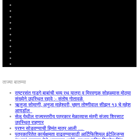
मुखपृष्ठ
राष्ट्रीय
महाराष्ट्र
पुणे
बीड
राजकारण
अग्रलेख
क्राईम
आरोग्य
शिक्षण
ई – पेपर
ताज्या बातम्या
राष्ट्रसंत गाडगे बाबांची भव्य रथ यात्रा व मिरवणूक सोहळ्यास मोठ्या
संख्येने उपस्थित रहावे :- संतोष गोतावळे
ऋतुजा सोमाणी, अनुजा माहेश्वरी, भूषण तोष्णीवाल सीझन १३ चे महेश
आयडॉल
सेलू येथील राज्यस्तरीय पत्रकार मेळाव्यास मंत्री संजय शिरसाट
उपस्थित राहणार
प्रश्न सोडवण्याची हिमंत मात्र आली …..
पत्रकारितेत कार्यक्षमता वाढवण्यासाठी आर्टिफिशियल इंटेलिजन्स