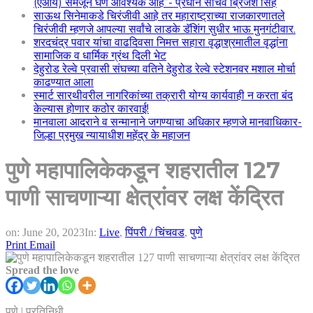
(एआय) समजून घेणे आवश्यक आहे”- प्रधान सचिव ब्रिजेश सिंह
साऊथ सिनेमाकडे चिरंजीवी आहे तर महाराष्ट्राच्या राजकारणातले
चिरंजीवी म्हणजे आपल्या सर्वांचे लाडके डॅशिंग सुधीर भाऊ मुनगंटीवार.
शरदचंद्र पवार यांचा वाढदिवसा निमत्त सहारा वृद्धाश्रमातील वृद्धांना
सामाजिक व धार्मिक ग्रंथ दिली भेट
देहुरोड रेल्वे प्रवासी संघच्या वतिने देहुरोड रेल्वे स्टेशनवर मशाल मोर्चा
काढण्यात आला
स्मार्ट सारथीवरील नागरिकांच्या तक्रारी योग्य कार्यवाही न करता बंद
केल्यास होणार कठोर कारवाई!
मानवाला आदराने व सन्मानाने जगण्याचा अधिकार म्हणजे मानवाधिकार-
जिल्हा प्रमुख न्यायाधीश महेंद्र के महाजन
पुणे महापालिकेकडून शहरातील 127
पाणी साचणाऱ्या क्षेत्रांवर लक्ष केंद्रित
on:
June 20, 2023
In:
Live
,
पिंपरी / चिंचवड
,
पुणे
Print
Email
Spread the love
पुणे | प्रतिनिधी