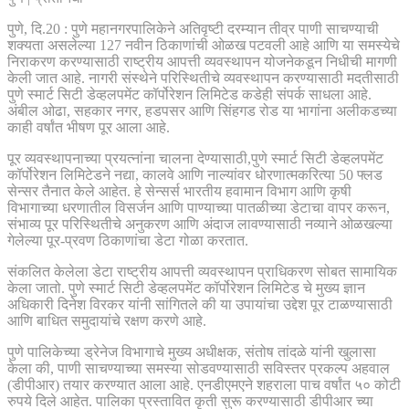
पुणे, दि.20 : पुणे महानगरपालिकेने अतिवृष्टी दरम्यान तीव्र पाणी साचण्याची
शक्यता असलेल्या 127 नवीन ठिकाणांची ओळख पटवली आहे आणि या समस्येचे
निराकरण करण्यासाठी राष्ट्रीय आपत्ती व्यवस्थापन योजनेकडून निधीची मागणी
केली जात आहे. नागरी संस्थेने परिस्थितीचे व्यवस्थापन करण्यासाठी मदतीसाठी
पुणे स्मार्ट सिटी डेव्हलपमेंट कॉर्पोरेशन लिमिटेड कडेही संपर्क साधला आहे.
अंबील ओढा, सहकार नगर, हडपसर आणि सिंहगड रोड या भागांना अलीकडच्या
काही वर्षांत भीषण पूर आला आहे.
पूर व्यवस्थापनाच्या प्रयत्नांना चालना देण्यासाठी,पुणे स्मार्ट सिटी डेव्हलपमेंट
कॉर्पोरेशन लिमिटेडने नद्या, कालवे आणि नाल्यांवर धोरणात्मकरित्या 50 फ्लड
सेन्सर तैनात केले आहेत. हे सेन्सर्स भारतीय हवामान विभाग आणि कृषी
विभागाच्या धरणातील विसर्जन आणि पाण्याच्या पातळीच्या डेटाचा वापर करून,
संभाव्य पूर परिस्थितीचे अनुकरण आणि अंदाज लावण्यासाठी नव्याने ओळखल्या
गेलेल्या पूर-प्रवण ठिकाणांचा डेटा गोळा करतात.
संकलित केलेला डेटा राष्ट्रीय आपत्ती व्यवस्थापन प्राधिकरण सोबत सामायिक
केला जातो. पुणे स्मार्ट सिटी डेव्हलपमेंट कॉर्पोरेशन लिमिटेड चे मुख्य ज्ञान
अधिकारी दिनेश विरकर यांनी सांगितले की या उपायांचा उद्देश पूर टाळण्यासाठी
आणि बाधित समुदायांचे रक्षण करणे आहे.
पुणे पालिकेच्या ड्रेनेज विभागाचे मुख्य अधीक्षक, संतोष तांदळे यांनी खुलासा
केला की, पाणी साचण्याच्या समस्या सोडवण्यासाठी सविस्तर प्रकल्प अहवाल
(डीपीआर) तयार करण्यात आला आहे. एनडीएमएने शहराला पाच वर्षांत ५० कोटी
रुपये दिले आहेत. पालिका प्रस्तावित कृती सुरू करण्यासाठी डीपीआर च्या