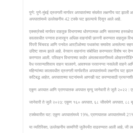
पुणे: पुणे-मुंबई द्रुतगती मार्गावर अपघातांच्या संख्येत लक्षणीय घट झाली
अपघातांमध्ये उल्लेखनीय 42 टक्के घट झाल्याचे दिसून आले आहे.
एक्सप्रेसवे मार्गावर वाहतूक विभागाच्या धोरणात्मक आणि सततच्या हस्तक्षेपा
कालावधीत पन्नास हजारहून अधिक वाहनांची छाननी करण्यात वाहतूक विभाग
पिंपरी चिंचवड आणि पनवेल आरटीओच्या पथकांचा समावेश असलेल्या सहयोगी 
उदिष्ट साध्य झाले आहे. वेगवान वाहनांना संबोधित करण्यावर विशेष भर देण्य
करण्यात आली. परिवहन विभागाच्या कठोर अंमलबजावणीमध्ये ओव्हरस्पीडिंग,
वैध परवान्याशिवाय वाहन चालवणे, आवश्यक परवानग्या नसलेली वाहने आण
महिन्यांच्या कालावधीत द्रुतगती मार्गावरील अपघातांमध्ये लक्षणीय घट झाल्या
कटिबद्ध आहेत, अपघाताच्या घटनांमध्ये आणखी घट करण्यासाठी प्रयत्नश
एकूण अपघात आणि प्राणघातक अपघात मृत्यू जानेवारी ते जुलै २०२२ : 
जानेवारी ते जुलै २०२३: एकूण १६० अपघात, ६८ जीवघेणे अपघात, ८८ मृत
टक्केवारीत घट: एकूण अपघातांमध्ये 19%, प्राणघातक अपघातांमध्ये 21%,
या व्यतिरिक्त, उल्लेखनीय कामगिरी जुलैपर्यंत वाढवण्यात आली आहे, जी