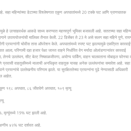
 आहे. सहा महिन्यांच्या डेटाच्या विश्लेषणात एकूण अपघातांमध्ये 20 टक्के घट आणि प्राणघातक
मुळे हे उत्साहवर्धक आकडे साध्य करण्यात महत्त्वपूर्ण भूमिका बजावली आहे. सततच्या सहा महिन्या
ाने उपाययोजनांची मालिका तैनात केली. 22 डिसेंबर ते 23 मे असे सलग सहा महिने पुणे, राय
प्रयत्नांनी चोवीस तास ऑपरेशन केले. अपघातांमध्ये स्पष्ट घट झाल्यामुळे एकत्रित कारवाई
ात आला, परिणामी दहा हजार पेक्षा जास्त वाहने निर्धारित वेग मर्यादा ओलांडणाऱ्यांवर कारवाई
 लेनचे उल्लंघन, सीट बेल्ट निष्काळजीपणा, अयोग्य पार्किंग, वाहन चालवताना मोबाइल फोनचा 
ि प्रवासी वाहतुकीमध्ये मालाची अनधिकृत वाहतूक यासह अनेक उल्लंघनांचा समावेश आहे. सहा
ने प्रयत्नांचे उल्लेखनीय परिणाम झाले. या सुरक्षिततेच्या प्रयत्नांना पुढे नेण्यासाठी अधिकारी
ील आहेत.
एकूण १९८ अपघात, ८६ जीवघेणे अपघात, १०९ मृत्यू
्यू
 मृत्यूंमध्ये 19% घट झाली आहे.
 लक्षणीय ४२% घट दर्शवत आहे.