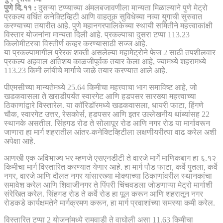
पुणे दि.११ :
दुसऱ्या टप्प्याच्या अंमलबजावणीला मान्यता मिळाल्याने पुणे मेट्रो
प्रकल्प वर्धित कनेक्टिव्हिटी आणि वाहतूक सुविधेच्या नव्या युगाची सुरुवात
करण्याच्या तयारीत आहे. पुणे महानगरपालिकेच्या स्थायी समितीने महत्त्वाकांक्षी
विस्तार योजनांना मान्यता दिली आहे. प्रकल्पाचा दुसरा टप्पा 113.23
किलोमीटरचा विस्तीर्ण कव्हर करण्यासाठी सज्ज आहे.
या प्रकल्पामागील प्रेरक शक्ती असलेल्या महामेट्रोने फेज 2 साठी तपशीलवार
प्रकल्प अहवाल अतिशय काळजीपूर्वक तयार केला आहे, ज्यामध्ये शहरामध्ये
113.23 किमी लांबीचे मार्गाचे जाळे तयार करण्यात आले आहे.
पीएमसीच्या मान्यतेमध्ये 25.64 किमीचा महत्त्वाचा भाग समाविष्ट आहे, जो
खडकवासला ते खराडीपर्यंत स्वारगेट आणि हडपसर सारख्या महत्त्वाच्या
ठिकाणांद्वारे विस्तारेल. या कॉरिडॉरमध्ये खडकवासला, धायरी फाटा, हिंगणे
चौक, स्वारगेट उत्तर, रेसकोर्स, हडपसर आणि इतर उल्लेखनीय थांब्यांसह 22
स्थानके असतील. सिंहगड रोड ते सोलापूर रोड आणि नगर रोड या मार्गावरून
जाणारा हा मार्ग शहरातील आंतर-कनेक्टिव्हिटीला लक्षणीयरीत्या वाढ करेल अशी
अपेक्षा आहे.
आणखी एक अविभाज्य भर म्हणजे एसएनडीटी ते वारजे मार्गे माणिकबाग हा ६.१२
किमीचा मार्ग विस्तारित करण्यात येणार आहे. हा मार्ग पौड फाटा, कर्वे पुतला, कर्वे
नगर, वारजे आणि दौलत नगर यांसारख्या मोक्याच्या ठिकाणांवरील स्थानकांचा
समावेश करेल आणि शिवाजीनगर ते पिंपरी चिंचवडला जोडणाऱ्या मेट्रो मार्गाशी
संरेखित करेल. सिंहगड रोड ते कर्वे रोड हा पूल करून आणि शहरातून नगर
रोडकडे कार्यक्षमतेने मार्गक्रमण करून, हा मार्ग प्रवाशांच्या समस्या कमी करेल.
विस्तारित टप्पा 2 योजनांमध्ये रामवाडी ते वाघोली असा 11.63 किमीचा