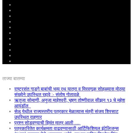
मुखपृष्ठ
राष्ट्रीय
महाराष्ट्र
पुणे
बीड
राजकारण
अग्रलेख
क्राईम
आरोग्य
शिक्षण
ई – पेपर
ताज्या बातम्या
राष्ट्रसंत गाडगे बाबांची भव्य रथ यात्रा व मिरवणूक सोहळ्यास मोठ्या
संख्येने उपस्थित रहावे :- संतोष गोतावळे
ऋतुजा सोमाणी, अनुजा माहेश्वरी, भूषण तोष्णीवाल सीझन १३ चे महेश
आयडॉल
सेलू येथील राज्यस्तरीय पत्रकार मेळाव्यास मंत्री संजय शिरसाट
उपस्थित राहणार
प्रश्न सोडवण्याची हिमंत मात्र आली …..
पत्रकारितेत कार्यक्षमता वाढवण्यासाठी आर्टिफिशियल इंटेलिजन्स