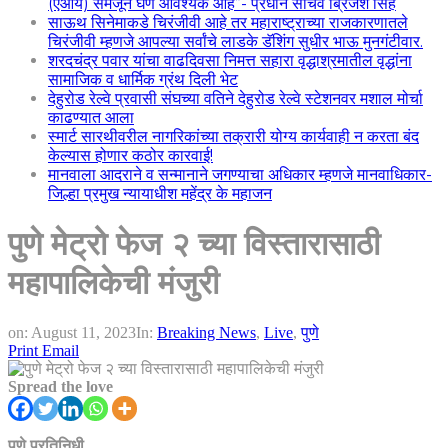
(एआय) समजून घेणे आवश्यक आहे”- प्रधान सचिव ब्रिजेश सिंह
साऊथ सिनेमाकडे चिरंजीवी आहे तर महाराष्ट्राच्या राजकारणातले
चिरंजीवी म्हणजे आपल्या सर्वांचे लाडके डॅशिंग सुधीर भाऊ मुनगंटीवार.
शरदचंद्र पवार यांचा वाढदिवसा निमत्त सहारा वृद्धाश्रमातील वृद्धांना
सामाजिक व धार्मिक ग्रंथ दिली भेट
देहुरोड रेल्वे प्रवासी संघच्या वतिने देहुरोड रेल्वे स्टेशनवर मशाल मोर्चा
काढण्यात आला
स्मार्ट सारथीवरील नागरिकांच्या तक्रारी योग्य कार्यवाही न करता बंद
केल्यास होणार कठोर कारवाई!
मानवाला आदराने व सन्मानाने जगण्याचा अधिकार म्हणजे मानवाधिकार-
जिल्हा प्रमुख न्यायाधीश महेंद्र के महाजन
पुणे मेट्रो फेज २ च्या विस्तारासाठी
महापालिकेची मंजुरी
on:
August 11, 2023
In:
Breaking News
,
Live
,
पुणे
Print
Email
Spread the love
पुणे प्रतिनिधी