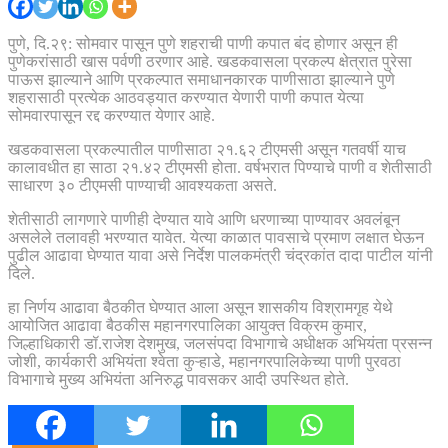
पुणे, दि.२९: सोमवार पासून पुणे शहराची पाणी कपात बंद होणार असून ही
पुणेकरांसाठी खास पर्वणी ठरणार आहे. खडकवासला प्रकल्प क्षेत्रात पुरेसा
पाऊस झाल्याने आणि प्रकल्पात समाधानकारक पाणीसाठा झाल्याने पुणे
शहरासाठी प्रत्येक आठवड्यात करण्यात येणारी पाणी कपात येत्या
सोमवारपासून रद्द करण्यात येणार आहे.
खडकवासला प्रकल्पातील पाणीसाठा २१.६२ टीएमसी असून गतवर्षी याच
कालावधीत हा साठा २१.४२ टीएमसी होता. वर्षभरात पिण्याचे पाणी व शेतीसाठी
साधारण ३० टीएमसी पाण्याची आवश्यकता असते.
शेतीसाठी लागणारे पाणीही देण्यात यावे आणि धरणाच्या पाण्यावर अवलंबून
असलेले तलावही भरण्यात यावेत. येत्या काळात पावसाचे प्रमाण लक्षात घेऊन
पुढील आढावा घेण्यात यावा असे निर्देश पालकमंत्री चंद्रकांत दादा पाटील यांनी
दिले.
हा निर्णय आढावा बैठकीत घेण्यात आला असून शासकीय विश्रामगृह येथे
आयोजित आढावा बैठकीस महानगरपालिका आयुक्त विक्रम कुमार,
जिल्हाधिकारी डॉ.राजेश देशमुख, जलसंपदा विभागाचे अधीक्षक अभियंता प्रसन्न
जोशी, कार्यकारी अभियंता श्वेता कुऱ्हाडे, महानगरपालिकेच्या पाणी पुरवठा
विभागाचे मुख्य अभियंता अनिरुद्ध पावसकर आदी उपस्थित होते.