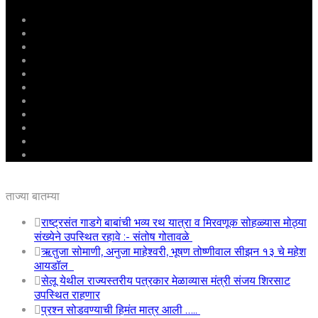
मुखपृष्ठ
राष्ट्रीय
महाराष्ट्र
पुणे
बीड
राजकारण
अग्रलेख
क्राईम
आरोग्य
शिक्षण
ई – पेपर
ताज्या बातम्या
राष्ट्रसंत गाडगे बाबांची भव्य रथ यात्रा व मिरवणूक सोहळ्यास मोठ्या
संख्येने उपस्थित रहावे :- संतोष गोतावळे
ऋतुजा सोमाणी, अनुजा माहेश्वरी, भूषण तोष्णीवाल सीझन १३ चे महेश
आयडॉल
सेलू येथील राज्यस्तरीय पत्रकार मेळाव्यास मंत्री संजय शिरसाट
उपस्थित राहणार
प्रश्न सोडवण्याची हिमंत मात्र आली …..