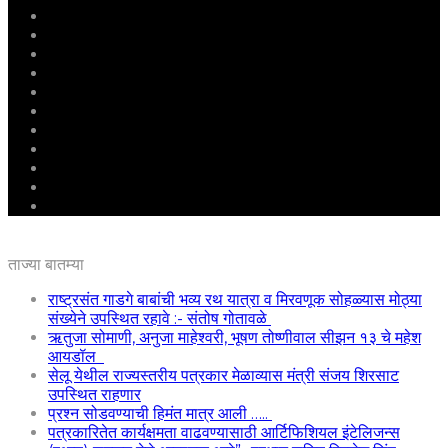
मुखपृष्ठ
राष्ट्रीय
महाराष्ट्र
पुणे
बीड
राजकारण
अग्रलेख
क्राईम
आरोग्य
शिक्षण
ई – पेपर
ताज्या बातम्या
राष्ट्रसंत गाडगे बाबांची भव्य रथ यात्रा व मिरवणूक सोहळ्यास मोठ्या
संख्येने उपस्थित रहावे :- संतोष गोतावळे
ऋतुजा सोमाणी, अनुजा माहेश्वरी, भूषण तोष्णीवाल सीझन १३ चे महेश
आयडॉल
सेलू येथील राज्यस्तरीय पत्रकार मेळाव्यास मंत्री संजय शिरसाट
उपस्थित राहणार
प्रश्न सोडवण्याची हिमंत मात्र आली …..
पत्रकारितेत कार्यक्षमता वाढवण्यासाठी आर्टिफिशियल इंटेलिजन्स