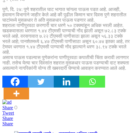
पुणे, दि. २४: पुणे शहरातील घाट भागात चांगला पाऊस पडत आहे. आजही,
हवामान विभागाने जाहीर केले आहे की पुढील किमान चार दिवस पुणे शहरातील
घाटांमध्ये मुसळधार ते अति मुसळधार पाऊस पडणार आहे.
शहराला पाणीपुरवठा करणारी चार धरणे ५० टक्क्यांहून अधिक भरली आहेत.
खडकवासला धरणात १.४४ टीएमसी पाण्याची नोंद झाली असून ७२.८३ टक्के
भरले आहे. वरसगावात ७.२२ टीएमसी पाणीसाठा झाला असून ५६.३३ टक्के
भरले आहे; पानशेतमध्ये ६.४७ टीएमसी पाणीसाठा असून ६०.७४ इतका आहे, तर
टेमघर धरणात १.४४ टीएमसी पाण्याची नोंद झाल्याने धरण ३८.९४ टक्के भरले
आहे.
असाच पाऊस पडल्यास पुणेकरांना पाणीपुरवठा कपातीची चिंता करावी लागणार
नाही. तसेच येत्या चार दिवसांत शहरात मुसळधार पाऊस पडण्याची दाट शक्यता
असल्याने नागरिकांनी योग्य ती खबरदारी घेण्याचे आवाहन करण्यात आले आहे.
0
Share
Tweet
Share
Share