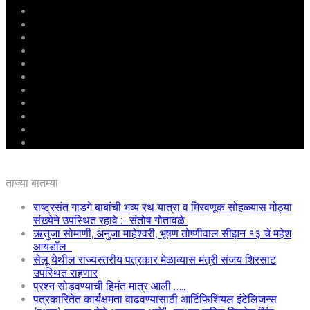
मुखपृष्ठ
राष्ट्रीय
महाराष्ट्र
पुणे
बीड
राजकारण
अग्रलेख
क्राईम
आरोग्य
शिक्षण
ई – पेपर
ताज्या बातम्या
राष्ट्रसंत गाडगे बाबांची भव्य रथ यात्रा व मिरवणूक सोहळ्यास मोठ्या
संख्येने उपस्थित रहावे :- संतोष गोतावळे
ऋतुजा सोमाणी, अनुजा माहेश्वरी, भूषण तोष्णीवाल सीझन १३ चे महेश
आयडॉल
सेलू येथील राज्यस्तरीय पत्रकार मेळाव्यास मंत्री संजय शिरसाट
उपस्थित राहणार
प्रश्न सोडवण्याची हिमंत मात्र आली …..
पत्रकारितेत कार्यक्षमता वाढवण्यासाठी आर्टिफिशियल इंटेलिजन्स