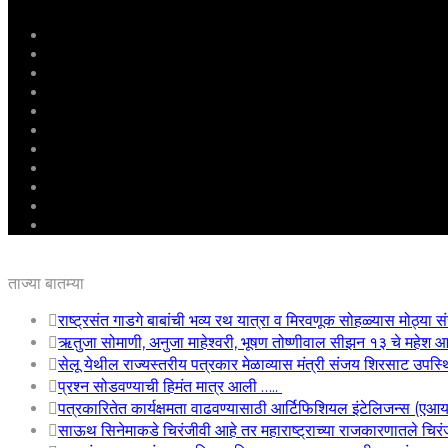
मुखपृष्ठ
राष्ट्रीय
महाराष्ट्र
पुणे
बीड
राजकारण
अग्रलेख
क्राईम
आरोग्य
शिक्षण
ई – पेपर
ताज्या बातम्या
राष्ट्रसंत गाडगे बाबांची भव्य रथ यात्रा व मिरवणूक सोहळ्यास मोठ्या सं
ऋतुजा सोमाणी, अनुजा माहेश्वरी, भूषण तोष्णीवाल सीझन १३ चे महे
सेलू येथील राज्यस्तरीय पत्रकार मेळाव्यास मंत्री संजय शिरसाट उपस्
प्रश्न सोडवण्याची हिमंत मात्र आली …..
पत्रकारितेत कार्यक्षमता वाढवण्यासाठी आर्टिफिशियल इंटेलिजन्स (एआ
साऊथ सिनेमाकडे चिरंजीवी आहे तर महाराष्ट्राच्या राजकारणातले चिरंजी