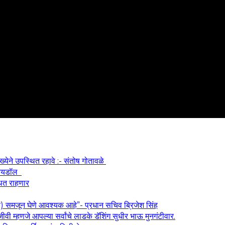
ख्येने उपस्थित रहावे :- संतोष गोतावळे
श आयडॉल
थित राहणार
य) समजून घेणे आवश्यक आहे”- प्रधान सचिव ब्रिजेश सिंह
वी म्हणजे आपल्या सर्वांचे लाडके डॅशिंग सुधीर भाऊ मुनगंटीवार.