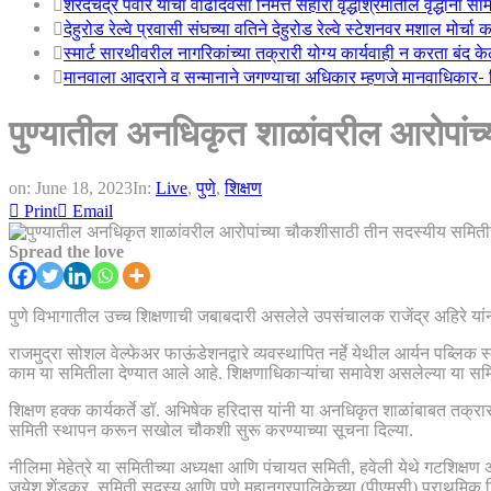
शरदचंद्र पवार यांचा वाढदिवसा निमत्त सहारा वृद्धाश्रमातील वृद्धांना सा
देहुरोड रेल्वे प्रवासी संघच्या वतिने देहुरोड रेल्वे स्टेशनवर मशाल मोर्च
स्मार्ट सारथीवरील नागरिकांच्या तक्रारी योग्य कार्यवाही न करता बंद 
मानवाला आदराने व सन्मानाने जगण्याचा अधिकार म्हणजे मानवाधिकार- जिल
पुण्यातील अनधिकृत शाळांवरील आरोपांच
on:
June 18, 2023
In:
Live
,
पुणे
,
शिक्षण
Print
Email
Spread the love
पुणे विभागातील उच्च शिक्षणाची जबाबदारी असलेले उपसंचालक राजेंद्र अहिरे 
राजमुद्रा सोशल वेल्फेअर फाऊंडेशनद्वारे व्यवस्थापित नर्हे येथील आर्यन पब्लि
काम या समितीला देण्यात आले आहे. शिक्षणाधिकाऱ्यांचा समावेश असलेल्या या
शिक्षण हक्क कार्यकर्ते डॉ. अभिषेक हरिदास यांनी या अनधिकृत शाळांबाबत तक्रा
समिती स्थापन करून सखोल चौकशी सुरू करण्याच्या सूचना दिल्या.
नीलिमा मेहेत्रे या समितीच्या अध्यक्षा आणि पंचायत समिती, हवेली येथे गटशिक्ष
जयेश शेंडकर, समिती सदस्य आणि पुणे महानगरपालिकेच्या (पीएमसी) प्राथमिक