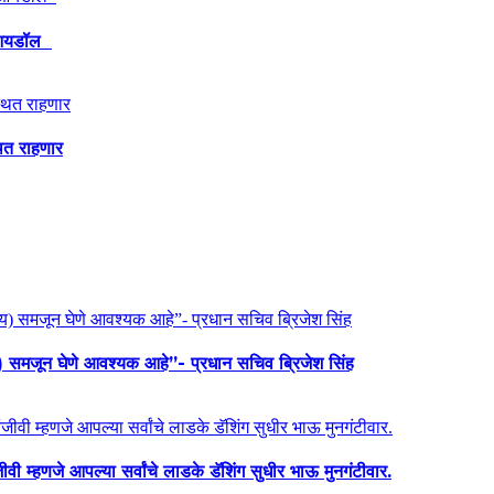
ेश आयडॉल
थित राहणार
य) समजून घेणे आवश्यक आहे”- प्रधान सचिव ब्रिजेश सिंह
ी म्हणजे आपल्या सर्वांचे लाडके डॅशिंग सुधीर भाऊ मुनगंटीवार.