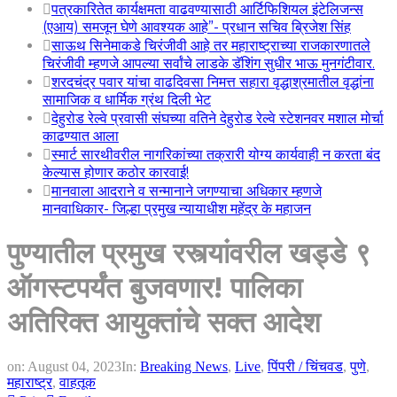
पत्रकारितेत कार्यक्षमता वाढवण्यासाठी आर्टिफिशियल इंटेलिजन्स
(एआय) समजून घेणे आवश्यक आहे”- प्रधान सचिव ब्रिजेश सिंह
साऊथ सिनेमाकडे चिरंजीवी आहे तर महाराष्ट्राच्या राजकारणातले
चिरंजीवी म्हणजे आपल्या सर्वांचे लाडके डॅशिंग सुधीर भाऊ मुनगंटीवार.
शरदचंद्र पवार यांचा वाढदिवसा निमत्त सहारा वृद्धाश्रमातील वृद्धांना
सामाजिक व धार्मिक ग्रंथ दिली भेट
देहुरोड रेल्वे प्रवासी संघच्या वतिने देहुरोड रेल्वे स्टेशनवर मशाल मोर्चा
काढण्यात आला
स्मार्ट सारथीवरील नागरिकांच्या तक्रारी योग्य कार्यवाही न करता बंद
केल्यास होणार कठोर कारवाई!
मानवाला आदराने व सन्मानाने जगण्याचा अधिकार म्हणजे
मानवाधिकार- जिल्हा प्रमुख न्यायाधीश महेंद्र के महाजन
पुण्यातील प्रमुख रस्त्यांवरील खड्डे ९
ऑगस्टपर्यंत बुजवणार! पालिका
अतिरिक्त आयुक्तांचे सक्त आदेश
on:
August 04, 2023
In:
Breaking News
,
Live
,
पिंपरी / चिंचवड
,
पुणे
,
महाराष्ट्र
,
वाहतूक