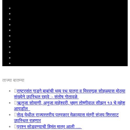
मुखपृष्ठ
राष्ट्रीय
महाराष्ट्र
पुणे
बीड
राजकारण
अग्रलेख
क्राईम
आरोग्य
शिक्षण
ई – पेपर
ताज्या बातम्या
राष्ट्रसंत गाडगे बाबांची भव्य रथ यात्रा व मिरवणूक सोहळ्यास मोठ्या
संख्येने उपस्थित रहावे :- संतोष गोतावळे
ऋतुजा सोमाणी, अनुजा माहेश्वरी, भूषण तोष्णीवाल सीझन १३ चे महेश
आयडॉल
सेलू येथील राज्यस्तरीय पत्रकार मेळाव्यास मंत्री संजय शिरसाट
उपस्थित राहणार
प्रश्न सोडवण्याची हिमंत मात्र आली …..