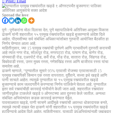
Print
Email
Spread the love
पुणे : पुणेकरांना मोठा दिलासा देत, पुणे महापालिकेचे अतिरिक्त आयुक्त विकास
ढाकणे यांनी शहरातील १५ प्रमुख रस्त्यांवरील खड्डे बुजवण्याचे आदेश दिले
आहेत. पीएमसीच्या सर्व संबंधित अधिकाऱ्यांसोबत गुरुवारी आयोजित बैठकीत हा
निर्णय घेण्यात आला आहे.
माहितीनुसार, ज्या 15 प्रमुख रस्त्यांची पूर्णपणे आणि प्रभावीपणे दुरुस्ती करायची
आहे त्यात नगर रोड, सोलापूर रोड, मगरपट्टा रोड, पाषाण रोड, बाणेर रोड,
संगमवाडी रोड, एअरपोर्ट रोड, कर्वे रोड, पौड रोड, सातारा रोड, सिंहगड रोड,
बिबवेवाडी रस्ता, उत्तर मुख्य रस्ता, गणेशखिंड रस्ता आणि बाजीराव रस्ता यांचा
समावेश आहे.
ढाकणे म्हणाले, “पुण्यातील सुमारे 95% प्रवासी रोजच्या प्रवासासाठी 15
प्रमुख रस्त्यांपैकी किमान एक रस्ता वापरतात. दुर्दैवाने, सध्या इथे खड्डे आणि
पाणी साचले आहेत. त्यामुळे पुण्यातील या १५ प्रमुख रस्त्यांवरील खड्डे
बुजवण्याचे काम जलदगतीने करण्याचा निर्णय पालिकेने घेतला आहे. पुण्यातील
इतर सर्व रस्त्यांचीही कारवाई गांभीर्याने केली जात आहे. शहरातील रस्त्यांवर
जाणीवपूर्वक टाकलेले खड्डे 9 ऑगस्टच्या आत दुरुस्त केले जातील. अन्यथा
संबंधित अभियंत्यांवर कडक कारवाई करण्यात येईल.
पावसाळ्यात खड्डे, पाणी साचणे आदींमुळे रस्त्यांची अवस्था धोकादायक बनते,
त्यामुळे त्याची दखल घेत ढाकणे यांनी शहरातील १५ प्रमुख रस्त्यांवरील खड्डे
हटविण्याचे आदेश दिले आहेत. माहितीनुसार, यासाठी उपअभियंत्यांनाही जबाबदार