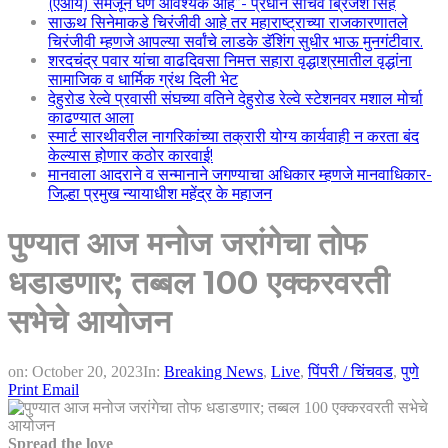
(एआय) समजून घेणे आवश्यक आहे”- प्रधान सचिव ब्रिजेश सिंह
साऊथ सिनेमाकडे चिरंजीवी आहे तर महाराष्ट्राच्या राजकारणातले
चिरंजीवी म्हणजे आपल्या सर्वांचे लाडके डॅशिंग सुधीर भाऊ मुनगंटीवार.
शरदचंद्र पवार यांचा वाढदिवसा निमत्त सहारा वृद्धाश्रमातील वृद्धांना
सामाजिक व धार्मिक ग्रंथ दिली भेट
देहुरोड रेल्वे प्रवासी संघच्या वतिने देहुरोड रेल्वे स्टेशनवर मशाल मोर्चा
काढण्यात आला
स्मार्ट सारथीवरील नागरिकांच्या तक्रारी योग्य कार्यवाही न करता बंद
केल्यास होणार कठोर कारवाई!
मानवाला आदराने व सन्मानाने जगण्याचा अधिकार म्हणजे मानवाधिकार-
जिल्हा प्रमुख न्यायाधीश महेंद्र के महाजन
पुण्यात आज मनोज जरांगेचा तोफ
धडाडणार; तब्बल 100 एक्करवरती
सभेचे आयोजन
on:
October 20, 2023
In:
Breaking News
,
Live
,
पिंपरी / चिंचवड
,
पुणे
Print
Email
Spread the love