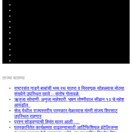
मुखपृष्ठ
राष्ट्रीय
महाराष्ट्र
पुणे
बीड
राजकारण
अग्रलेख
क्राईम
आरोग्य
शिक्षण
ई – पेपर
ताज्या बातम्या
राष्ट्रसंत गाडगे बाबांची भव्य रथ यात्रा व मिरवणूक सोहळ्यास मोठ्या
संख्येने उपस्थित रहावे :- संतोष गोतावळे
ऋतुजा सोमाणी, अनुजा माहेश्वरी, भूषण तोष्णीवाल सीझन १३ चे महेश
आयडॉल
सेलू येथील राज्यस्तरीय पत्रकार मेळाव्यास मंत्री संजय शिरसाट
उपस्थित राहणार
प्रश्न सोडवण्याची हिमंत मात्र आली …..
पत्रकारितेत कार्यक्षमता वाढवण्यासाठी आर्टिफिशियल इंटेलिजन्स