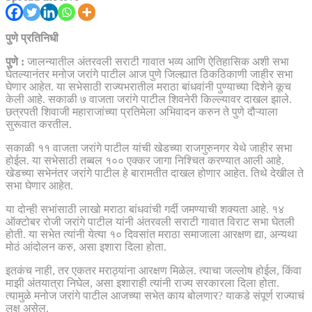
पुणे प्रतिनिधी
पुणे :
जालन्यातील अंतरवली सराटी गावात भव्य आणि ऐतिहासिक अशी सभा
घेतल्यानंतर मनोज जरांगे पाटील आज पुणे जिल्ह्यात ठिकठिकाणी जाहीर सभा
घेणार आहेत. या सभेसाठी राज्यभरातील मराठा बांधवांनी पुण्याच्या दिशेने कूच
केली आहे. सकाळी ७ वाजता जरांगे पाटील शिवनेरी किल्ल्यावर दाखल झाले.
छत्रपती शिवाजी महाराजांच्या प्रतिमेला अभिवादन करुन ते पुणे दौऱ्याला
सुरूवात करतील.
सकाळी ११ वाजता जरांगे पाटील यांची खेडच्या राजगुरुनगर येथे जाहीर सभा
होईल. या सभेसाठी तब्बल १०० एक्कर जागा निश्चित करण्यात आली आहे.
खेडच्या सभेनंतर जरांगे पाटील हे बारामतीत दाखल होणार आहेत. तिथे देखील ते
सभा घेणार आहेत.
या दोन्ही सभांसाठी लाखो मराठा बांधवांची गर्दी जमण्याची शक्यता आहे. १४
ऑक्टोबर रोजी जरांगे पाटील यांनी अंतरवली सराटी गावात विराट सभा घेतली
होती. या सभेत त्यांनी येत्या १० दिवसांत मराठा समाजाला आरक्षण द्या, अन्यथा
मोठं आंदोलन करु, असा इशारा दिला होता.
इतकंच नाही, तर एकतर मराठ्यांना आरक्षण मिळेल. त्याचा जल्लोष होईल, किंवा
माझी अंतयात्रा निघेल, असा इशाराही त्यांनी राज्य सरकारला दिला होता.
त्यामुळे मनोज जरांगे पाटील आजच्या सभेत काय बोलणार? याकडे संपूर्ण राज्याचं
लक्ष असेल.