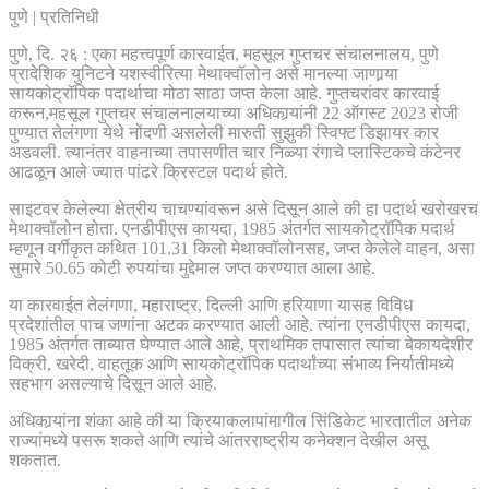
पुणे | प्रतिनिधी
पुणे, दि. २६ : एका महत्त्वपूर्ण कारवाईत, महसूल गुप्तचर संचालनालय, पुणे
प्रादेशिक युनिटने यशस्वीरित्या मेथाक्वॉलोन असे मानल्या जाणार्‍या
सायकोट्रॉपिक पदार्थाचा मोठा साठा जप्त केला आहे. गुप्तचरांवर कारवाई
करून,महसूल गुप्तचर संचालनालयाच्या अधिकार्‍यांनी 22 ऑगस्ट 2023 रोजी
पुण्यात तेलंगणा येथे नोंदणी असलेली मारुती सुझुकी स्विफ्ट डिझायर कार
अडवली. त्यानंतर वाहनाच्या तपासणीत चार निळ्या रंगाचे प्लास्टिकचे कंटेनर
आढळून आले ज्यात पांढरे क्रिस्टल पदार्थ होते.
साइटवर केलेल्या क्षेत्रीय चाचण्यांवरून असे दिसून आले की हा पदार्थ खरोखरच
मेथाक्वॉलोन होता. एनडीपीएस कायदा, 1985 अंतर्गत सायकोट्रॉपिक पदार्थ
म्हणून वर्गीकृत कथित 101.31 किलो मेथाक्वॉलोनसह, जप्त केलेले वाहन, असा
सुमारे 50.65 कोटी रुपयांचा मुद्देमाल जप्त करण्यात आला आहे.
या कारवाईत तेलंगणा, महाराष्ट्र, दिल्ली आणि हरियाणा यासह विविध
प्रदेशांतील पाच जणांना अटक करण्यात आली आहे. त्यांना एनडीपीएस कायदा,
1985 अंतर्गत ताब्यात घेण्यात आले आहे, प्राथमिक तपासात त्यांचा बेकायदेशीर
विक्री, खरेदी, वाहतूक आणि सायकोट्रॉपिक पदार्थांच्या संभाव्य निर्यातीमध्ये
सहभाग असल्याचे दिसून आले आहे.
अधिकार्‍यांना शंका आहे की या क्रियाकलापांमागील सिंडिकेट भारतातील अनेक
राज्यांमध्ये पसरू शकते आणि त्यांचे आंतरराष्ट्रीय कनेक्शन देखील असू
शकतात.