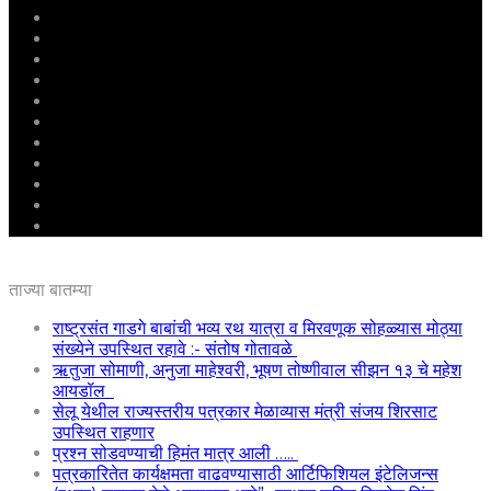
मुखपृष्ठ
राष्ट्रीय
महाराष्ट्र
पुणे
बीड
राजकारण
अग्रलेख
क्राईम
आरोग्य
शिक्षण
ई – पेपर
ताज्या बातम्या
राष्ट्रसंत गाडगे बाबांची भव्य रथ यात्रा व मिरवणूक सोहळ्यास मोठ्या
संख्येने उपस्थित रहावे :- संतोष गोतावळे
ऋतुजा सोमाणी, अनुजा माहेश्वरी, भूषण तोष्णीवाल सीझन १३ चे महेश
आयडॉल
सेलू येथील राज्यस्तरीय पत्रकार मेळाव्यास मंत्री संजय शिरसाट
उपस्थित राहणार
प्रश्न सोडवण्याची हिमंत मात्र आली …..
पत्रकारितेत कार्यक्षमता वाढवण्यासाठी आर्टिफिशियल इंटेलिजन्स