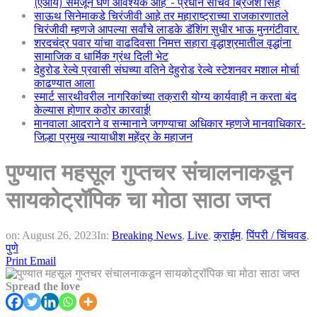
(एआय) समजून घेणे आवश्यक आहे”- प्रधान सचिव ब्रिजेश सिंह
साऊथ सिनेमाकडे चिरंजीवी आहे तर महाराष्ट्राच्या राजकारणातले
चिरंजीवी म्हणजे आपल्या सर्वांचे लाडके डॅशिंग सुधीर भाऊ मुनगंटीवार.
शरदचंद्र पवार यांचा वाढदिवसा निमत्त सहारा वृद्धाश्रमातील वृद्धांना
सामाजिक व धार्मिक ग्रंथ दिली भेट
देहुरोड रेल्वे प्रवासी संघच्या वतिने देहुरोड रेल्वे स्टेशनवर मशाल मोर्चा
काढण्यात आला
स्मार्ट सारथीवरील नागरिकांच्या तक्रारी योग्य कार्यवाही न करता बंद
केल्यास होणार कठोर कारवाई!
मानवाला आदराने व सन्मानाने जगण्याचा अधिकार म्हणजे मानवाधिकार-
जिल्हा प्रमुख न्यायाधीश महेंद्र के महाजन
पुण्यात महसूल गुप्तचर संचालनाकडून
सायकोट्रॉपिक चा मोठा साठा जप्त
on:
August 26, 2023
In:
Breaking News
,
Live
,
क्राईम
,
पिंपरी / चिंचवड
,
पुणे
Print
Email
Spread the love