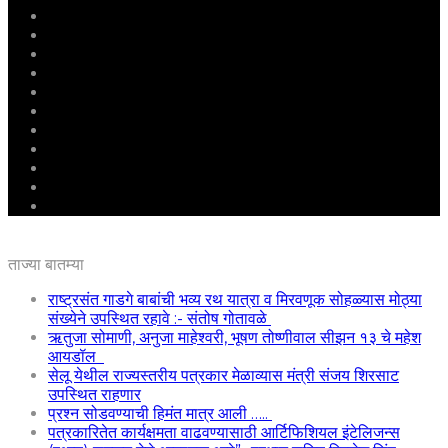
मुखपृष्ठ
राष्ट्रीय
महाराष्ट्र
पुणे
बीड
राजकारण
अग्रलेख
क्राईम
आरोग्य
शिक्षण
ई – पेपर
ताज्या बातम्या
राष्ट्रसंत गाडगे बाबांची भव्य रथ यात्रा व मिरवणूक सोहळ्यास मोठ्या
संख्येने उपस्थित रहावे :- संतोष गोतावळे
ऋतुजा सोमाणी, अनुजा माहेश्वरी, भूषण तोष्णीवाल सीझन १३ चे महेश
आयडॉल
सेलू येथील राज्यस्तरीय पत्रकार मेळाव्यास मंत्री संजय शिरसाट
उपस्थित राहणार
प्रश्न सोडवण्याची हिमंत मात्र आली …..
पत्रकारितेत कार्यक्षमता वाढवण्यासाठी आर्टिफिशियल इंटेलिजन्स