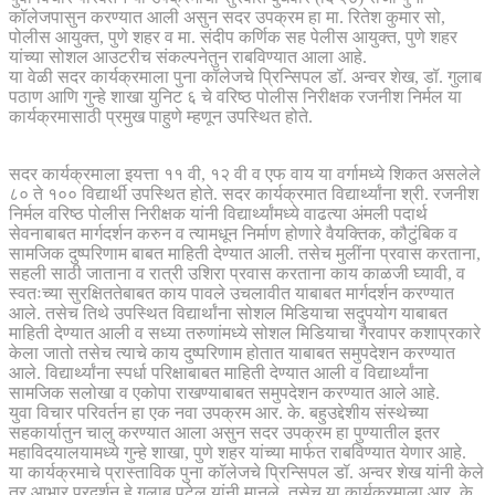
कॉलेजपासुन करण्यात आली असुन सदर उपक्रम हा मा. रितेश कुमार सो,
पोलीस आयुक्त, पुणे शहर व मा. संदीप कर्णिक सह पेलीस आयुक्त, पुणे शहर
यांच्या सोशल आउटरीच संकल्पनेतुन राबविण्यात आला आहे.
या वेळी सदर कार्यक्रमाला पुना कॉलेजचे प्रिन्सिपल डॉ. अन्वर शेख, डॉ. गुलाब
पठाण आणि गुन्हे शाखा युनिट ६ चे वरिष्ठ पोलीस निरीक्षक रजनीश निर्मल या
कार्यक्रमासाठी प्रमुख पाहुणे म्हणून उपस्थित होते.
सदर कार्यक्रमाला इयत्ता ११ वी, १२ वी व एफ वाय या वर्गामध्ये शिकत असलेले
८० ते १०० विद्यार्थी उपस्थित होते. सदर कार्यक्रमात विद्यार्थ्यांना श्री. रजनीश
निर्मल वरिष्ठ पोलीस निरीक्षक यांनी विद्यार्थ्यांमध्ये वाढत्या अंमली पदार्थ
सेवनाबाबत मार्गदर्शन करुन व त्यामधून निर्माण होणारे वैयक्तिक, कौटुंबिक व
सामजिक दुष्परिणाम बाबत माहिती देण्यात आली. तसेच मुलींना प्रवास करताना,
सहली साठी जाताना व रात्री उशिरा प्रवास करताना काय काळजी घ्यावी, व
स्वतःच्या सुरक्षिततेबाबत काय पावले उचलावीत याबाबत मार्गदर्शन करण्यात
आले. तसेच तिथे उपस्थित विद्यार्थांना सोशल मिडियाचा सदुपयोग याबाबत
माहिती देण्यात आली व सध्या तरुणांमध्ये सोशल मिडियाचा गैरवापर कशाप्रकारे
केला जातो तसेच त्याचे काय दुष्परिणाम होतात याबाबत समुपदेशन करण्यात
आले. विद्यार्थ्यांना स्पर्धा परिक्षाबाबत माहिती देण्यात आली व विद्यार्थ्यांना
सामजिक सलोखा व एकोपा राखण्याबाबत समुपदेशन करण्यात आले आहे.
युवा विचार परिवर्तन हा एक नवा उपक्रम आर. के. बहुउद्देशीय संस्थेच्या
सहकार्यातुन चालु करण्यात आला असुन सदर उपक्रम हा पुण्यातील इतर
महाविदयालयामध्ये गुन्हे शाखा, पुणे शहर यांच्या मार्फत राबविण्यात येणार आहे.
या कार्यक्रमाचे प्रास्ताविक पुना कॉलेजचे प्रिन्सिपल डॉ. अन्वर शेख यांनी केले
तर आभार प्रदर्शन हे गुलाब पटेल यांनी मानले. तसेच या कार्यक्रमाला आर. के.