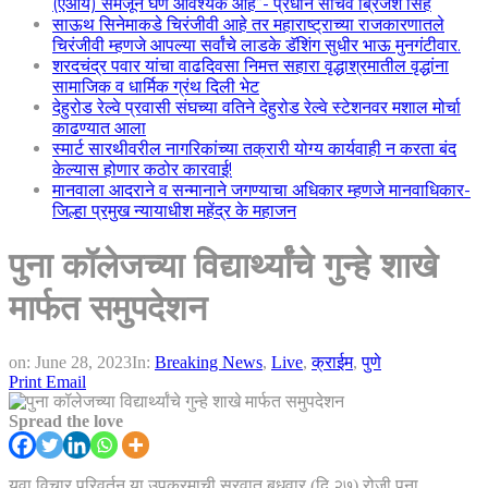
(एआय) समजून घेणे आवश्यक आहे”- प्रधान सचिव ब्रिजेश सिंह
साऊथ सिनेमाकडे चिरंजीवी आहे तर महाराष्ट्राच्या राजकारणातले
चिरंजीवी म्हणजे आपल्या सर्वांचे लाडके डॅशिंग सुधीर भाऊ मुनगंटीवार.
शरदचंद्र पवार यांचा वाढदिवसा निमत्त सहारा वृद्धाश्रमातील वृद्धांना
सामाजिक व धार्मिक ग्रंथ दिली भेट
देहुरोड रेल्वे प्रवासी संघच्या वतिने देहुरोड रेल्वे स्टेशनवर मशाल मोर्चा
काढण्यात आला
स्मार्ट सारथीवरील नागरिकांच्या तक्रारी योग्य कार्यवाही न करता बंद
केल्यास होणार कठोर कारवाई!
मानवाला आदराने व सन्मानाने जगण्याचा अधिकार म्हणजे मानवाधिकार-
जिल्हा प्रमुख न्यायाधीश महेंद्र के महाजन
पुना कॉलेजच्या विद्यार्थ्यांचे गुन्हे शाखे
मार्फत समुपदेशन
on:
June 28, 2023
In:
Breaking News
,
Live
,
क्राईम
,
पुणे
Print
Email
Spread the love
युवा विचार परिवर्तन या उपक्रमाची सुरवात बुधवार (दि २७) रोजी पुना