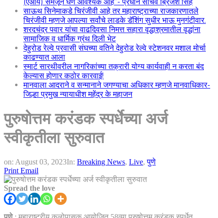
(एआय) समजून घेणे आवश्यक आहे”- प्रधान सचिव ब्रिजेश सिंह
साऊथ सिनेमाकडे चिरंजीवी आहे तर महाराष्ट्राच्या राजकारणातले
चिरंजीवी म्हणजे आपल्या सर्वांचे लाडके डॅशिंग सुधीर भाऊ मुनगंटीवार.
शरदचंद्र पवार यांचा वाढदिवसा निमत्त सहारा वृद्धाश्रमातील वृद्धांना
सामाजिक व धार्मिक ग्रंथ दिली भेट
देहुरोड रेल्वे प्रवासी संघच्या वतिने देहुरोड रेल्वे स्टेशनवर मशाल मोर्चा
काढण्यात आला
स्मार्ट सारथीवरील नागरिकांच्या तक्रारी योग्य कार्यवाही न करता बंद
केल्यास होणार कठोर कारवाई!
मानवाला आदराने व सन्मानाने जगण्याचा अधिकार म्हणजे मानवाधिकार-
जिल्हा प्रमुख न्यायाधीश महेंद्र के महाजन
पुरुषोत्तम करंडक स्पर्धेच्या अर्ज
स्वीकृतीला सुरुवात
on:
August 03, 2023
In:
Breaking News
,
Live
,
पुणे
Print
Email
Spread the love
पुणे
: महाराष्ट्रीय कलोपासक आयोजित 58व्या पुरुषोत्तम करंडक स्पर्धेत