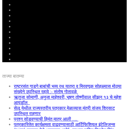
मुखपृष्ठ
राष्ट्रीय
महाराष्ट्र
पुणे
बीड
राजकारण
अग्रलेख
क्राईम
आरोग्य
शिक्षण
ई – पेपर
ताज्या बातम्या
राष्ट्रसंत गाडगे बाबांची भव्य रथ यात्रा व मिरवणूक सोहळ्यास मोठ्या
संख्येने उपस्थित रहावे :- संतोष गोतावळे
ऋतुजा सोमाणी, अनुजा माहेश्वरी, भूषण तोष्णीवाल सीझन १३ चे महेश
आयडॉल
सेलू येथील राज्यस्तरीय पत्रकार मेळाव्यास मंत्री संजय शिरसाट
उपस्थित राहणार
प्रश्न सोडवण्याची हिमंत मात्र आली …..
पत्रकारितेत कार्यक्षमता वाढवण्यासाठी आर्टिफिशियल इंटेलिजन्स