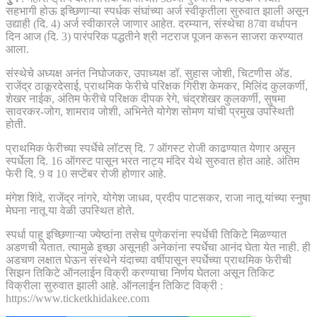
सहभागी होऊ इच्छिणाऱ्या स्पर्धक संघांच्या अर्ज स्वीकृतीला सुरुवात झाली असून
उद्याही (दि. 4) अर्ज स्वीकारले जाणार आहेत. दरम्यान, संस्थेचा 87वा वर्धापन
दिन आज (दि. 3) पारंपरिक पद्धतीने श्री नटराज पूजन करून साजरा करण्यात
आला.
संस्थेचे अध्यक्ष अनंत निघोजकर, उपाध्यक्ष डॉ. सुहास जोशी, चिटणीस ॲड.
राजेंद्र ठाकूरदेसाई, प्राथमिक फेरीचे परिक्षक गिरीश केमकर, मिलिंद कुलकर्णी,
शेखर नाईक, अंतिम फेरीचे परिक्षक दीपक रेगे, चंद्रशेखर कुलकर्णी, सुषमा
सावरकर-जोग, शामराव जोशी, अभिनेते योगेश सोमण यांची प्रमुख उपस्थिती
होती.
प्राथमिक फेरीच्या स्पर्धेचे लॉटस्‌‍ दि. 7 ऑगस्ट रोजी काढण्यात येणार असून
स्पर्धेला दि. 16 ऑगस्ट पासून भरत नाट्य मंदिर येथे सुरुवात होत आहे. अंतिम
फेरी दि. 9 व 10 सप्टेंबर रोजी होणार आहे.
मंगेश शिंदे, राजेंद्र नांगरे, योगेश जाधव, प्रदीप पाटसकर, राजा नातू यांच्या स्नुषा
मेघना नातू या वेळी उपस्थित होते.
स्पर्धा पाहू इच्छिणाऱ्या ज्येष्ठांना तसेच पुणेकरांना स्पर्धेची तिकिटे मिळण्यात
अडणची येतात. त्यामुळे इच्छा असूनही अनेकांना स्पर्धेचा आनंद घेता येत नाही. ही
अडचण लक्षात घेऊन संस्थेने यंदाच्या वर्षीपासून स्पर्धेच्या प्राथमिक फेरीची
सिझन तिकिटे ऑनलाईन विक्री करण्याचा निर्णय घेतला असून तिकिट
विक्रीला सुरुवात झाली आहे. ऑनलाईन तिकिट विक्री :
https://www.ticketkhidakee.com