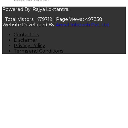
Powered By: Rajya Loktantra.
| Total Visitors :
479719
| Page Views :
497358
Website Developed By
Amral Infotech Pvt. Ltd.
Contact Us
Disclaimer
Privacy Policy
Terms and Conditions