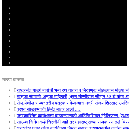
मुखपृष्ठ
राष्ट्रीय
महाराष्ट्र
पुणे
बीड
राजकारण
अग्रलेख
क्राईम
आरोग्य
शिक्षण
ई – पेपर
ताज्या बातम्या
राष्ट्रसंत गाडगे बाबांची भव्य रथ यात्रा व मिरवणूक सोहळ्यास मोठ्या सं
ऋतुजा सोमाणी, अनुजा माहेश्वरी, भूषण तोष्णीवाल सीझन १३ चे महे
सेलू येथील राज्यस्तरीय पत्रकार मेळाव्यास मंत्री संजय शिरसाट उपस्
प्रश्न सोडवण्याची हिमंत मात्र आली …..
पत्रकारितेत कार्यक्षमता वाढवण्यासाठी आर्टिफिशियल इंटेलिजन्स (एआ
साऊथ सिनेमाकडे चिरंजीवी आहे तर महाराष्ट्राच्या राजकारणातले चिरंजी
शरदचंद्र पवार यांचा वाढदिवसा निमत्त सहारा वृद्धाश्रमातील वृद्धांना सा