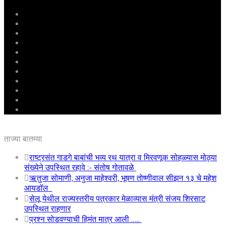
मुखपृष्ठ
राष्ट्रीय
महाराष्ट्र
पुणे
बीड
राजकारण
अग्रलेख
क्राईम
आरोग्य
शिक्षण
ई – पेपर
ताज्या बातम्या
राष्ट्रसंत गाडगे बाबांची भव्य रथ यात्रा व मिरवणूक सोहळ्यास मोठ्या
संख्येने उपस्थित रहावे :- संतोष गोतावळे
ऋतुजा सोमाणी, अनुजा माहेश्वरी, भूषण तोष्णीवाल सीझन १३ चे महेश
आयडॉल
सेलू येथील राज्यस्तरीय पत्रकार मेळाव्यास मंत्री संजय शिरसाट
उपस्थित राहणार
प्रश्न सोडवण्याची हिमंत मात्र आली …..