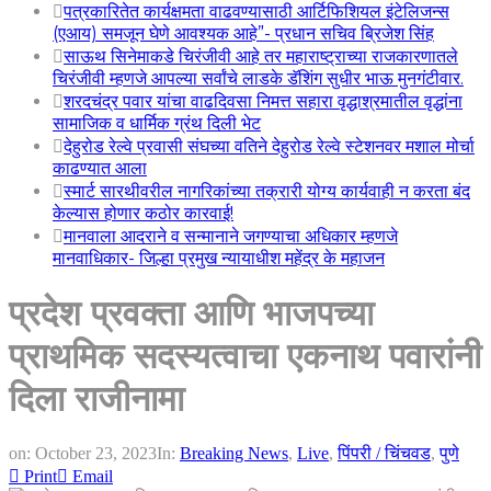
पत्रकारितेत कार्यक्षमता वाढवण्यासाठी आर्टिफिशियल इंटेलिजन्स
(एआय) समजून घेणे आवश्यक आहे”- प्रधान सचिव ब्रिजेश सिंह
साऊथ सिनेमाकडे चिरंजीवी आहे तर महाराष्ट्राच्या राजकारणातले
चिरंजीवी म्हणजे आपल्या सर्वांचे लाडके डॅशिंग सुधीर भाऊ मुनगंटीवार.
शरदचंद्र पवार यांचा वाढदिवसा निमत्त सहारा वृद्धाश्रमातील वृद्धांना
सामाजिक व धार्मिक ग्रंथ दिली भेट
देहुरोड रेल्वे प्रवासी संघच्या वतिने देहुरोड रेल्वे स्टेशनवर मशाल मोर्चा
काढण्यात आला
स्मार्ट सारथीवरील नागरिकांच्या तक्रारी योग्य कार्यवाही न करता बंद
केल्यास होणार कठोर कारवाई!
मानवाला आदराने व सन्मानाने जगण्याचा अधिकार म्हणजे
मानवाधिकार- जिल्हा प्रमुख न्यायाधीश महेंद्र के महाजन
प्रदेश प्रवक्ता आणि भाजपच्या
प्राथमिक सदस्यत्वाचा एकनाथ पवारांनी
दिला राजीनामा
on:
October 23, 2023
In:
Breaking News
,
Live
,
पिंपरी / चिंचवड
,
पुणे
Print
Email