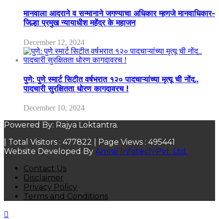
मानवाला आदराने व सन्मानाने जगण्याचा अधिकार म्हणजे मानवाधिकार-
जिल्हा प्रमुख न्यायाधीश महेंद्र के महाजन
December 12, 2024
पुणे: पुणे स्मार्ट सिटीत वर्षभरात १२० पादचाऱ्यांच्या मृत्यू ची नोंद..
पादचारी सुरक्षितता धोरण कागदावरच !
December 10, 2024
Powered By: Rajya Loktantra.
| Total Visitors :
477822
| Page Views :
495441
Website Developed By
Amral Infotech Pvt. Ltd.
Contact Us
Disclaimer
Privacy Policy
Terms and Conditions