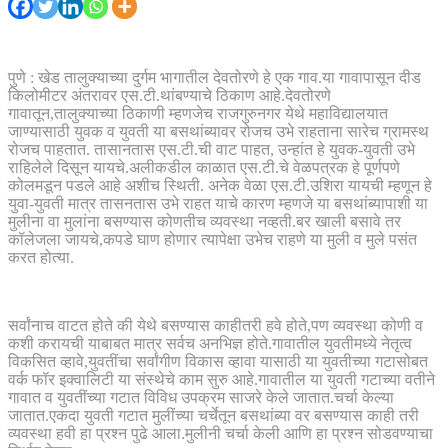
पुणे : खेड तालुक्याच्या दुर्गम भागातील देवतोरणे हे एक गाव.या गावापासून दीड
किलोमीटर अंतरावर एस.टी.थांबण्याचे ठिकाण आहे.देवतोरणे
गावातून,तालुक्याच्या ठिकाणी म्हणजेच राजगुरुनगर येथे महाविद्यालयात
जाण्यासाठी युवक व युवती या बसथांब्यावर रोजच उभे राहताना सारेच ग्रामस्थ
रोजच पाहतात. तासानतास एस.टी.ची वाट पाहत, उन्हांत हे युवक-युवती उभे
राहिलेले दिसून यायचे.अलीकडील काळात एस.टी.चे वेळपत्रक हे पूर्णपणे
कोलमडून पडले आहे अशीच स्थिती. अनेक वेळा एस.टी.उशिरा यायची म्हणून हे
युवा-युवती मात्र तासनतास उभे राहत याचे कारण म्हणजे या बसथांब्यापाशी या
मुलीना वा मुलांना बसण्यास कोणतीच व्यवस्था नव्हती.बर खाली बसावे तर
कॉलेजला जायचे,कपडे घाण होणार त्यापेक्षा उभेच राहणे या मुली व मुले पसंत
करत होत्या.
सर्वांनाच वाटत होते की येथे बसण्यास काहीतरी हवे होते,पण व्यवस्था कोणी व
कशी करायची याबाबत मात्र सर्वच अनभिज्ञ होते.गावातील युवतीमध्ये नेतृत्व
विकसित व्हावे,युवतींचा सर्वांगीण विकास व्हावा यासाठी या युवतीच्या गटासोबत
वर्क फॉर इक्वालिटी या संस्थेचे काम सुरु आहे.गावातील या युवती गटाच्या वतीने
गावात व युवतींच्या गटात विविध उपक्रम साजरे केले जातात.चर्चा केल्या
जातात.एकदा युवती गटात मुलींच्या चर्चेतून बसथांब्या वर बसण्यास काही तरी
व्यवस्था हवी हा प्रश्न पुढे आला.मुलीनी चर्चा केली आणि हा प्रश्न सोडवण्याचा