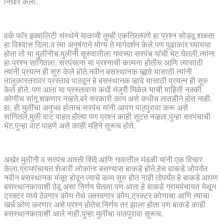
निर्धार केला.
वर्क फॉर इक्वालिटी संस्थेने याकामी तुम्ही एकत्रितपणे हा प्रश्न सोडवू शकता
हा विश्वास दिला.व त्या अनुषंगाने योग्य ते मार्गदर्शन केले.पण पुढाकार घ्यायचा
होता तो या मुलींनीच.मुलीनी सुरुवातीला गावच्या सरपंच यांची भेट घेतली.त्यांना
हा प्रश्न सांगितला. सरपंचाना या प्रश्नाची कल्पना होतीच आणि त्यासाठी
त्यांनी प्रयत्न ही सुरु केले होते.नवीन बसस्थानक व्ह्वावे यासाठी त्यांनी
तालुकास्तरावर प्रस्ताव पाठवून हे बसस्थानक व्हावे यासाठी प्रयत्न ही सुरु
केले होते. पण आता या प्रस्तावास कधी मंजुरी मिळेल याची माहिती नक्की
कोणीच सांगू शकणार नव्हते.बरे सरकारी काम असे कधीच तातडीने होत नाही.
हा, ही मुलींचा अनुभव होताच.सरपंच यांनी आपण पाठ्पुरावा करू असे
सांगितले.मुली वाट पाहत होत्या पण प्रश्न काही सुटत नव्हता,पुन्हा सरपंचाची
भेट,पुन्हा वाट पाहणे असे काही महिने सुरूच होते.
अखेर मुलीनी व सरपंच आरती शिंदे आणि गावातील मंडळी यांनी एक विचार
केला.ग्रामपंचायत शेजारी लोकांना बसण्यास बाकडे होते.हेच बाकडे जोपर्यंत
नवीन बसस्थानक मंजूर होवून त्याचे काम सुरु होत नाही तोपर्यंत हे बाकडे आपण
बसस्थानकापाशी ठेवू असा निर्णय घेतला.पण आता हे बाकडे ग्रामपंचायत येथून
ट्रक्टर मध्ये ठेवणार कोण तेथे उतरवणार कोण,ट्रक्टर कोणाचा आणि त्याचा
खर्च कोण करणार असे प्रश्न होतेच.निर्णय तर झाला होता पण बाकडे काही
बसस्थानकापाशी आले नाही.पुन्हा मुलींचा पाठपुरावा सुरूच.