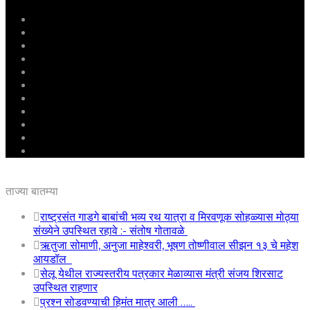
मुखपृष्ठ
राष्ट्रीय
महाराष्ट्र
पुणे
बीड
राजकारण
अग्रलेख
क्राईम
आरोग्य
शिक्षण
ई – पेपर
ताज्या बातम्या
राष्ट्रसंत गाडगे बाबांची भव्य रथ यात्रा व मिरवणूक सोहळ्यास मोठ्या
संख्येने उपस्थित रहावे :- संतोष गोतावळे
ऋतुजा सोमाणी, अनुजा माहेश्वरी, भूषण तोष्णीवाल सीझन १३ चे महेश
आयडॉल
सेलू येथील राज्यस्तरीय पत्रकार मेळाव्यास मंत्री संजय शिरसाट
उपस्थित राहणार
प्रश्न सोडवण्याची हिमंत मात्र आली …..