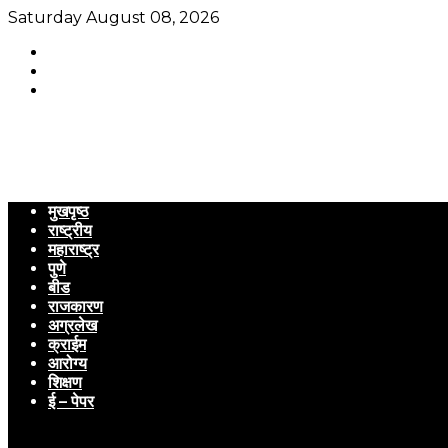
Saturday August 08, 2026
मुखपृष्ठ
राष्ट्रीय
महाराष्ट्र
पुणे
बीड
राजकारण
अग्रलेख
क्राईम
आरोग्य
शिक्षण
ई – पेपर
Menu