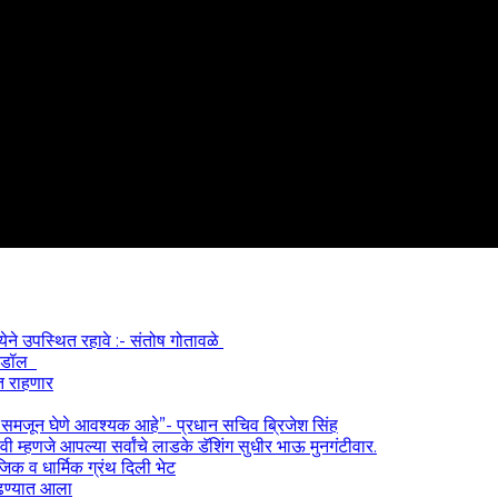
्येने उपस्थित रहावे :- संतोष गोतावळे
 आयडॉल
त राहणार
) समजून घेणे आवश्यक आहे”- प्रधान सचिव ब्रिजेश सिंह
 म्हणजे आपल्या सर्वांचे लाडके डॅशिंग सुधीर भाऊ मुनगंटीवार.
ाजिक व धार्मिक ग्रंथ दिली भेट
काढण्यात आला