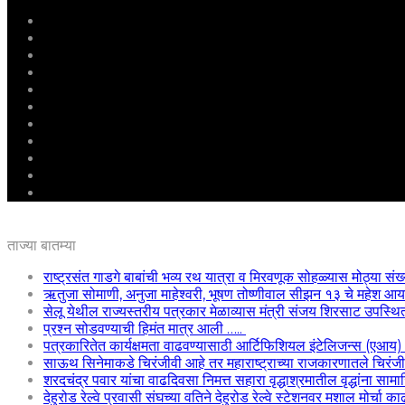
मुखपृष्ठ
राष्ट्रीय
महाराष्ट्र
पुणे
बीड
राजकारण
अग्रलेख
क्राईम
आरोग्य
शिक्षण
ई – पेपर
ताज्या बातम्या
राष्ट्रसंत गाडगे बाबांची भव्य रथ यात्रा व मिरवणूक सोहळ्यास मोठ्या संख
ऋतुजा सोमाणी, अनुजा माहेश्वरी, भूषण तोष्णीवाल सीझन १३ चे महेश
सेलू येथील राज्यस्तरीय पत्रकार मेळाव्यास मंत्री संजय शिरसाट उपस्थि
प्रश्न सोडवण्याची हिमंत मात्र आली …..
पत्रकारितेत कार्यक्षमता वाढवण्यासाठी आर्टिफिशियल इंटेलिजन्स (एआय
साऊथ सिनेमाकडे चिरंजीवी आहे तर महाराष्ट्राच्या राजकारणातले चिरंजीवी
शरदचंद्र पवार यांचा वाढदिवसा निमत्त सहारा वृद्धाश्रमातील वृद्धांना साम
देहुरोड रेल्वे प्रवासी संघच्या वतिने देहुरोड रेल्वे स्टेशनवर मशाल मोर्चा 