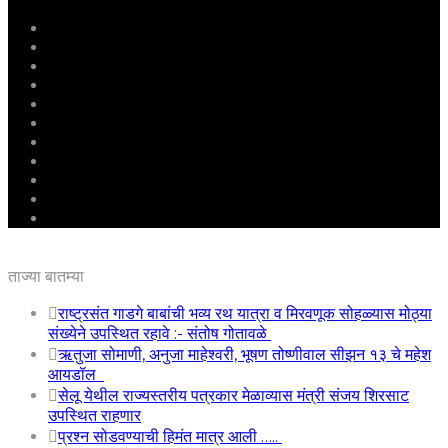
मुखपृष्ठ
राष्ट्रीय
महाराष्ट्र
पुणे
बीड
राजकारण
अग्रलेख
क्राईम
आरोग्य
शिक्षण
ई – पेपर
ताज्या बातम्या
राष्ट्रसंत गाडगे बाबांची भव्य रथ यात्रा व मिरवणूक सोहळ्यास मोठ्या
संख्येने उपस्थित रहावे :- संतोष गोतावळे
ऋतुजा सोमाणी, अनुजा माहेश्वरी, भूषण तोष्णीवाल सीझन १३ चे महेश
आयडॉल
सेलू येथील राज्यस्तरीय पत्रकार मेळाव्यास मंत्री संजय शिरसाट
उपस्थित राहणार
प्रश्न सोडवण्याची हिमंत मात्र आली …..