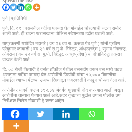
Spread the love
पुणे | प्रतिनिधी
पुणे, दि. ०९ : बसमधील गर्दीचा फायदा घेत मोबाईल चोरल्याची घटना समोर
आली आहे. ही घटना फरासखाना पोलिस स्टेशनच्या हद्दीत घडली आहे.
याप्रकरणी यशोदिप महागरे ( वय २३ वर्ष रा. कसबा पेठ पुणे ) यांनी प्रविण
प्रेकुमार कावाडी ( वय २१ वर्ष रा.मु.पो. गिद्देलूर, आंध्रप्रदेश ), सुभाष गंगाराजू
ओबराय ( वय २२ वर्ष रा. मु.पो. गिद्देलूर, आंध्रप्रदेश ) या दोघांविरुद्ध तक्रार
दाखल केली आहे.
दि. ०८ रोजी फिर्यादी हे वसंत टॉकीज येथील बसस्टॉप वरून बस मध्ये चढत
असताना गर्दीचा फायदा घेत आरोपींनी फिर्यादी यांचा १५,००० किमतीचा
मोबाईल त्यांच्या पँटच्या उजव्या खिशातून जबरदस्तीने काढून चोरून नेला आहे.
आरोपींवर भादवी कलम ३९२,३४ अंतर्गत गुन्ह्याची नोंद करण्यात आली असून
आरोपींना ताब्यात घेण्यात आले आहे.सदर गुन्ह्याचा पुढील तपास पोलीस उप
निरीक्षक निलेश मोकाशी हे करत आहेत.