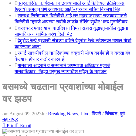
पत्रकारितेत कार्यक्षमता वाढवण्यासाठी आर्टिफिशियल इंटेलिजन्स
(एआय) समजून घेणे आवश्यक आहे”- प्रधान सचिव ब्रिजेश सिंह
साऊथ सिनेमाकडे चिरंजीवी आहे तर महाराष्ट्राच्या राजकारणातले
चिरंजीवी म्हणजे आपल्या सर्वांचे लाडके डॅशिंग सुधीर भाऊ मुनगंटीवार.
शरदचंद्र पवार यांचा वाढदिवसा निमत्त सहारा वृद्धाश्रमातील वृद्धांना
सामाजिक व धार्मिक ग्रंथ दिली भेट
देहुरोड रेल्वे प्रवासी संघच्या वतिने देहुरोड रेल्वे स्टेशनवर मशाल मोर्चा
काढण्यात आला
स्मार्ट सारथीवरील नागरिकांच्या तक्रारी योग्य कार्यवाही न करता बंद
केल्यास होणार कठोर कारवाई!
मानवाला आदराने व सन्मानाने जगण्याचा अधिकार म्हणजे
मानवाधिकार- जिल्हा प्रमुख न्यायाधीश महेंद्र के महाजन
बसमध्ये चढताना प्रवाशांच्या मोबाईल
वर झडप
on:
August 09, 2023
In:
Breaking News
,
Live
,
पिंपरी / चिंचवड
,
पुणे
,
महाराष्ट्र
Print
Email