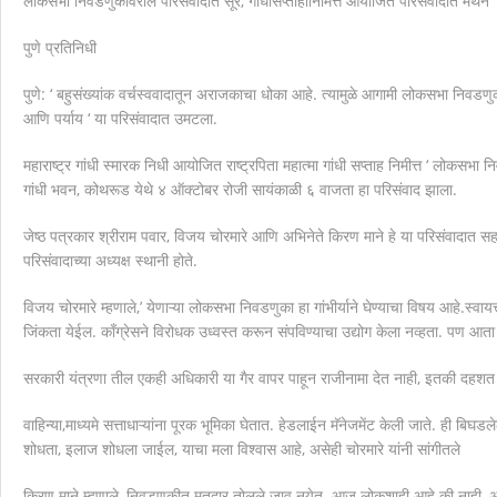
लोकसभा निवडणुकीवरील परिसंवादात सूर, गांधीसप्ताहानिमित्त आयोजित परिसंवादात मंथन
मानवाला आदराने व सन्मानाने जगण्याचा अधिकार म्हणजे मानवाधि
पुणे प्रतिनिधी
पुणे: ‘ बहुसंख्यांक वर्चस्ववादातून अराजकाचा धोका आहे. त्यामुळे आगामी लोकसभा निवडणु
आणि पर्याय ‘ या परिसंवादात उमटला.
महाराष्ट्र गांधी स्मारक निधी आयोजित राष्ट्रपिता महात्मा गांधी सप्ताह निमीत्त ‘ लोकसभ
गांधी भवन, कोथरूड येथे ४ ऑक्टोबर रोजी सायंकाळी ६ वाजता हा परिसंवाद झाला.
जेष्ठ पत्रकार श्रीराम पवार, विजय चोरमारे आणि अभिनेते किरण माने हे या परिसंवादात सहभागी
परिसंवादाच्या अध्यक्ष स्थानी होते.
विजय चोरमारे म्हणाले,’ येणाऱ्या लोकसभा निवडणुका हा गांभीर्याने घेण्याचा विषय आहे.स्वा
जिंकता येईल. काँग्रेसने विरोधक उध्वस्त करून संपविण्याचा उद्योग केला नव्हता. पण आता
सरकारी यंत्रणा तील एकही अधिकारी या गैर वापर पाहून राजीनामा देत नाही, इतकी दहशत 
वाहिन्या,माध्यमे सत्ताधाऱ्यांना पूरक भूमिका घेतात. हेडलाईन मॅनेजमेंट केली जाते. ही बिघड
शोधता, इलाज शोधला जाईल, याचा मला विश्वास आहे, असेही चोरमारे यांनी सांगीतले
किरण माने म्हणाले, निवडणुकीत मतदार तोलले जावू नयेत. आज लोकशाही आहे की नाही, असा 