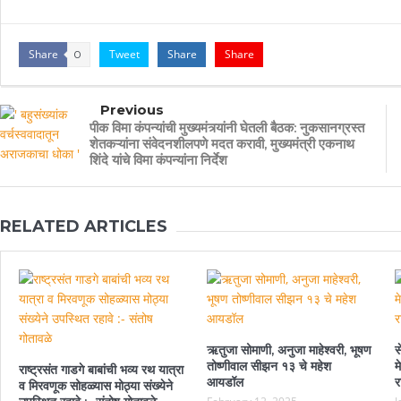
Share
Tweet
Share
Share
0
Previous
पीक विमा कंपन्यांची मुख्यमंत्र्यांनी घेतली बैठक: नुकसानग्रस्त
शेतकऱ्यांना संवेदनशीलपणे मदत करावी, मुख्यमंत्री एकनाथ
शिंदे यांचे विमा कंपन्यांना निर्देश
RELATED ARTICLES
ऋतुजा सोमाणी, अनुजा माहेश्वरी, भूषण
स
तोष्णीवाल सीझन १३ चे महेश
म
राष्ट्रसंत गाडगे बाबांची भव्य रथ यात्रा
आयडॉल
र
व मिरवणूक सोहळ्यास मोठ्या संख्येने