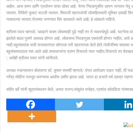
आहेत. आज दमन आणि प्रलोभन याचा धोका आहे. येत्या निवडणुकीत आपण भानावर येवू असे म
जातात. तिकिटे फुकट वाटली जातात. शिवाजी महाराजांची लोकहितकारी भूमिका एकाही चित्र
नाकारल्या जातात.रोजच्या जगण्यात विष कालवले जाते आहे, हे थांबवले पाहिजे.
श्रीराम पवार म्हणाले, ‘आव्हाने फक्त लोकशाही पुढे नाही तर ते व्यवस्थेपुढे आहे. घटने
झालेले बदल पुसणे अवघड होणार आहे. लोकसभा निवडणुका एकतर्फी होणार नाहीत, असे आ
नाही.बहुसंख्यांक वादी राजकारणात कोणाला तरी खलनायक केलें होते.गांधीजींच्या काळचा भ
बहुसंख्यवादाला यश आले आहे.सत्ताधाऱ्यांना प्रश्न विचारले जात नाहीत.विचारले तर बेदखल क
‘, असेही श्रीराम पवार यांनी सांगीतले.
अध्यक्ष स्थानावरून बोलताना डॉ. कुमार सप्तर्षी म्हणाले,’ दंगल आपोआप घडत नाही, ती घ
नरेंद्र मोदींना पराभूत करण्यास आधीच उशीर झाला आहे. भारत हा हजारो वर्ष एकत्र राहणारा द
संदीप बर्वे यांनी सूत्रसंचालन केले. अन्वर राजन,जांबुवंत मनोहर, प्रशांत कोठडिया यांच्य