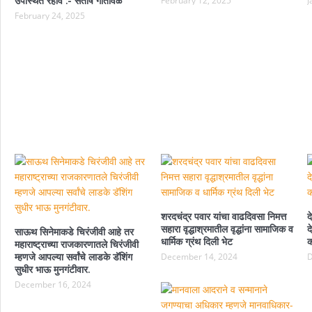
उपस्थित रहावे :- संतोष गोतावळे
February 12, 2025
J
February 24, 2025
शरदचंद्र पवार यांचा वाढदिवसा निमत्त
द
सहारा वृद्धाश्रमातील वृद्धांना सामाजिक व
द
साऊथ सिनेमाकडे चिरंजीवी आहे तर
धार्मिक ग्रंथ दिली भेट
क
महाराष्ट्राच्या राजकारणातले चिरंजीवी
म्हणजे आपल्या सर्वांचे लाडके डॅशिंग
December 14, 2024
D
सुधीर भाऊ मुनगंटीवार.
December 16, 2024