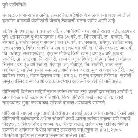
पुणे प्रतिनिधी
बनावट लायसन्स सह अनेक शस्त्र बेकायदेशीरपणे बाळगणाऱ्या परराज्यातील
इसमांना वानवडी पोलीसांनी जेरबंद केल्याची घटना समोर आली आहे.
संतोष जैनाथ शुक्ला ( वय ५० वर्षे, रा. भागीरथी नगर, साडे सतरा नळी, हडपसर
पुणे ),रामप्रसाद बुध्दा पासवान ( वय ३५ वर्षे, रा. भिंगारवाडी, ता. पनवेल, जि.
रायगड ), राजेश बबलु पासवान ( वय ३५ वर्षे, रा. भरसवा, फतेपुर, अशोक नगर,
उत्तरप्रदेश ), दिनेश जगदीश पासवान ( वय ५४ वर्षे, रा. गोपीपुर जरार, जमरावी,
जि. फतेपुर, उत्तरप्रदेश ), इम्रान मोहंमद जिमी खान ( वय ३० वर्षे, मुळ रा.
राजोरी, ता. काटरंगा, जि.राजोरी, राज्य जम्मु काश्मिर ), मोहंमद बिलाल मोहंमद
निसार ( वय ३० वर्षे मुळ रा. मंजापुर, ता. मंजापुर, जि. राजोरी, राज्य जम्मु
काश्मिर ), साहिल कुमार चमनलाल शर्मा ( वय २५ रा. मुळ राहणार राजौरी, जम्मु
काश्मिर राज्य ), गौतम देशराय शर्मा ( वय २३, रा.मुळ राहणार तेरीयाथ, राजौरी,
जम्मु काश्मिर राज्य )अशी अटक करण्यात आलेल्या आरोपींची नावे आहेत.
पोलिसांनी दिलेल्या माहितीनुसार त्यांना त्यांच्या गुप्त बातमीदारामार्फत आरोपी हे
अण्णाभाऊ साठे उद्यानामागे संशयितरित्या एक्टिवा गाडीजवळ कोणता तरी
दखलपात्र गुन्हा करण्याच्या उद्देशाने वावरत असल्याचे समजले.
पोलिसांनी सापळा रचून आरोपींविरोधात कारवाई करत त्यांना ताब्यात घेतले आहे.
पोलिसांनी त्यांच्याकडे अधिक चौकशी केली असता त्यांच्या राहत्या घरी गावठी
पिस्टल, ८ सिंगल बोर रायफल, २८ जिवंत राउंड, तसेच जम्मु कश्मिर येथील
राजोरी व अनंतनाग येथील बनावट लायसन्स सह एकुण रू.४,५६,२४०/-
किमतीचा मुददेमाल हस्तगत करण्यात आलेला आहे.