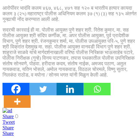
आरोपींवर भादंवि कलम ४६७, ४६८, ४७१ सह १२० ब भारतीय हत्यार कायदा
कलम ३ (२५) महाराष्ट्र पोलीस अधिनियम कलम ३७ (१) (३) सह १३५ अंतर्गत
गुन्ह्याची नोंद करण्यात आली आहे.
सदरची कारवाई ही मा. पोलीस आयुक्त पुणे शहर श्री. रितेश कुमार, मा. सह
पोलीस आयुक्त श्री संदिप कर्णीक, मा. अपर पोलीस आयुक्त, पुर्व प्रादेशीक
विभाग, पुणे शहर श्री. रंजनकुमार शर्मा, मा. पोलीस उपआयुक्त परि-५, पुणे शहर
श्री विक्रांत देशमुख मा. सहा. पोलीस आयुक्त वानवडी विभाग पुणे शहर श्री.
शाहुराजे साळवे यांचे मार्गदर्शनाखाली वरिष्ठ पोलीस निरिक्षक भाऊसाहेब पटारे,
पोलीस निरीक्षक (गुन्हे) विनय पाटणकर, तपास पथकातील पोलीस उपनिरिक्षक
संतोष सोनवणे, पोहवा. हरीदास कदम, संतोष नाईक, अमजद पठाण, अतुल
गायकवाड, यतिन भोसले, अमोल गायकवाड, विठठल चोरमले, विष्णु सुतार,
निलकंठ राठोड, व मपोना / सोनम भगत यांनी मिळुन केली आहे.
0
Share
Tweet
Share
Share