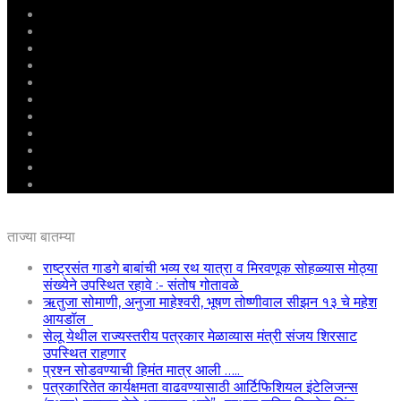
मुखपृष्ठ
राष्ट्रीय
महाराष्ट्र
पुणे
बीड
राजकारण
अग्रलेख
क्राईम
आरोग्य
शिक्षण
ई – पेपर
ताज्या बातम्या
राष्ट्रसंत गाडगे बाबांची भव्य रथ यात्रा व मिरवणूक सोहळ्यास मोठ्या
संख्येने उपस्थित रहावे :- संतोष गोतावळे
ऋतुजा सोमाणी, अनुजा माहेश्वरी, भूषण तोष्णीवाल सीझन १३ चे महेश
आयडॉल
सेलू येथील राज्यस्तरीय पत्रकार मेळाव्यास मंत्री संजय शिरसाट
उपस्थित राहणार
प्रश्न सोडवण्याची हिमंत मात्र आली …..
पत्रकारितेत कार्यक्षमता वाढवण्यासाठी आर्टिफिशियल इंटेलिजन्स