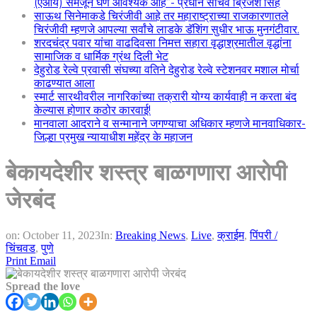
(एआय) समजून घेणे आवश्यक आहे”- प्रधान सचिव ब्रिजेश सिंह
साऊथ सिनेमाकडे चिरंजीवी आहे तर महाराष्ट्राच्या राजकारणातले
चिरंजीवी म्हणजे आपल्या सर्वांचे लाडके डॅशिंग सुधीर भाऊ मुनगंटीवार.
शरदचंद्र पवार यांचा वाढदिवसा निमत्त सहारा वृद्धाश्रमातील वृद्धांना
सामाजिक व धार्मिक ग्रंथ दिली भेट
देहुरोड रेल्वे प्रवासी संघच्या वतिने देहुरोड रेल्वे स्टेशनवर मशाल मोर्चा
काढण्यात आला
स्मार्ट सारथीवरील नागरिकांच्या तक्रारी योग्य कार्यवाही न करता बंद
केल्यास होणार कठोर कारवाई!
मानवाला आदराने व सन्मानाने जगण्याचा अधिकार म्हणजे मानवाधिकार-
जिल्हा प्रमुख न्यायाधीश महेंद्र के महाजन
बेकायदेशीर शस्त्र बाळगणारा आरोपी
जेरबंद
on:
October 11, 2023
In:
Breaking News
,
Live
,
क्राईम
,
पिंपरी /
चिंचवड
,
पुणे
Print
Email
Spread the love