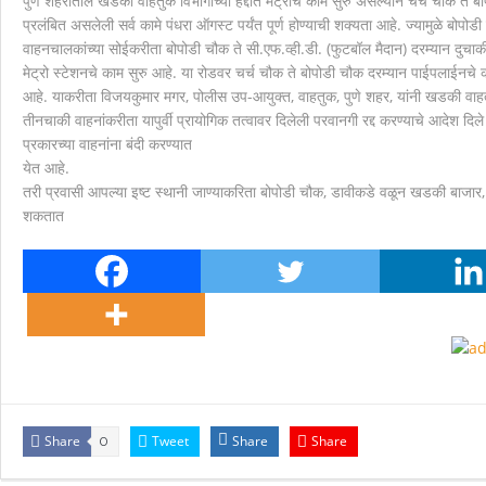
पुणे शहरातील खडकी वाहतुक विभागाच्या हद्दीत मेट्रोचे काम सुरु असल्याने चर्च चौक ते 
प्रलंबित असलेली सर्व कामे पंधरा ऑगस्ट पर्यंत पूर्ण होण्याची शक्यता आहे. ज्यामुळे बोपोड
मानवाला आदराने व सन्मानाने जगण्याचा अधिकार म्हणजे मानव
वाहनचालकांच्या सोईकरीता बोपोडी चौक ते सी.एफ.व्ही.डी. (फुटबॉल मैदान) दरम्यान दुचाकी
मेट्रो स्टेशनचे काम सुरु आहे. या रोडवर चर्च चौक ते बोपोडी चौक दरम्यान पाईपलाईनचे 
आहे. याकरीता विजयकुमार मगर, पोलीस उप-आयुक्त, वाहतुक, पुणे शहर, यांनी खडकी वाहतू
तीनचाकी वाहनांकरीता यापुर्वी प्रायोगिक तत्वावर दिलेली परवानगी रद्द करण्याचे आदेश दिले
प्रकारच्या वाहनांना बंदी करण्यात
येत आहे.
तरी प्रवासी आपल्या इष्ट स्थानी जाण्याकरिता बोपोडी चौक, डावीकडे वळून खडकी बाजार, 
शकतात
Share
Tweet
Share
Share
0