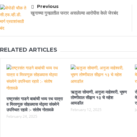
Previous
खुनाच्या गुन्ह्यातील फरार असलेल्या आरोपीस केले जेरबंद
RELATED ARTICLES
ऋतुजा सोमाणी, अनुजा माहेश्वरी, भूषण
स
तोष्णीवाल सीझन १३ चे महेश
म
राष्ट्रसंत गाडगे बाबांची भव्य रथ यात्रा
आयडॉल
र
व मिरवणूक सोहळ्यास मोठ्या संख्येने
उपस्थित रहावे :- संतोष गोतावळे
February 12, 2025
J
February 24, 2025