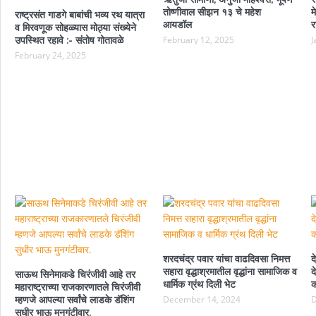
तोष्णीवाल सीझन १३ चे महेश
म
राष्ट्रसंत गाडगे बाबांची भव्य रथ यात्रा
आयडॉल
र
व मिरवणूक सोहळ्यास मोठ्या संख्येने
उपस्थित रहावे :- संतोष गोतावळे
February 12, 2025
J
February 24, 2025
शरदचंद्र पवार यांचा वाढदिवसा निमत्त
द
सहारा वृद्धाश्रमातील वृद्धांना सामाजिक व
द
साऊथ सिनेमाकडे चिरंजीवी आहे तर
धार्मिक ग्रंथ दिली भेट
क
महाराष्ट्राच्या राजकारणातले चिरंजीवी
म्हणजे आपल्या सर्वांचे लाडके डॅशिंग
December 14, 2024
D
सुधीर भाऊ मुनगंटीवार.