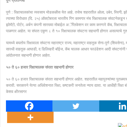
पुणे प्रतिनिधी
मानवाला आदराने व सन्मानाने जगण्याचा अधिकार म्हणजे मानवाधि
पुणे : रिक्षाचालकांचा व्यवसाय मोडकळीस येत आहे. तसेच शहरातील ओला, उबेर, स्विगी, झोमॅ
त्याच्या विरोधात (दि. २५) ऑक्टोबरला भारतीय गिग कामगार मंच रिक्षाचालक संघटनेकडून बं
झोमॅटो, पोर्टर, अर्बन कंपनी सारख्या मोबाईल अॅप्लिकेशन वर काम करणारे कॅब, रिक्षाचा
पाळणार आहेत. या संपात एकूण ८ ते १० रिक्षाचालक संघटना सहभागी होणार असल्याचे गुरुवा
यामध्ये बघतोय रिक्षावाला संघटना महाराष्ट्र राज्य, महाराष्ट्र वाहतूक सेना-पुणे (शिवसेना),
सारथी वाहतूक आघाडी, द डिलिव्हरी बॉईज, कॅब चालक आधार फाउंडेशन आदी संघटनांनी पाठिंबा
आंदोलनात सहभागी होणार आहेत.
५० ते ६० हजार रिक्षाचालक संपात सहभागी होणार
५० ते ६० हजार रिक्षाचालक संपात सहभागी होणार आहेत. शहरातील महापुरुषांच्या पुतळ्यासमोर
करावी. सरकारने येत्या अधिवेशनात रिक्षा, कष्टकरी जनतेला न्याय द्यावा. या आधीही रिक्षा 
केशव क्षीरसागर