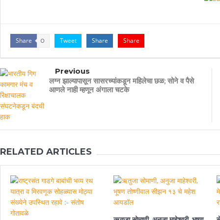
Share
Tweet
Share
Share
0
Previous
लग्न झाल्यापासून सासरच्यांकडून महिलेचा छळ; सोने व पैसे
आणले नाही म्हणून अंगाला चटके
RELATED ARTICLES
ऋतुजा सोमाणी, अनुजा माहेश्वरी, भूषण
स