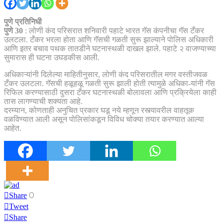
पुणे प्रतिनिधी
पुणे 30
: लोणी कंद परिसरात शनिवारी पहाटे भारत गॅस कंपनीचा गॅस टँकर
उलटला. टँकर भरला होता आणि गॅसची गळती सुरू झाल्याने पोलिस अधिकारी
आणि इतर बचाव पथक तातडीने घटनास्थळी दाखल झाले. पहाटे २ वाजण्याच्या
सुमारास ही घटना उघडकीस आली.
अधिकाऱ्यांनी दिलेल्या माहितीनुसार, लोणी कंद परिसरातील मगर वस्तीजवळ
टँकर उलटला. गॅसची हळूहळू गळती सुरू झाली होती त्यामुळे अधिका-यांनी गॅस
रिफिल करण्यासाठी दुसरा टँकर घटनास्थळी बोलावला आणि प्रक्रियेला काही
तास लागण्याची शक्यता आहे.
दरम्यान, कोणताही अनुचित प्रकार घडू नये म्हणून रस्त्यावरील वाहतूक
वळविण्यात आली असून पोलिसांकडून विविध चोक्या तयार करण्यात आल्या
आहेत.
0
Share
Tweet
Share