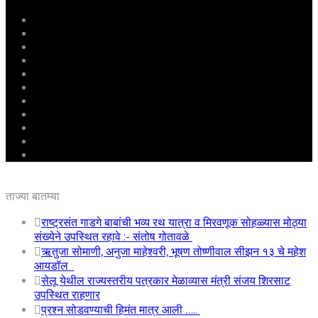
मुखपृष्ठ
राष्ट्रीय
महाराष्ट्र
पुणे
बीड
राजकारण
अग्रलेख
क्राईम
आरोग्य
शिक्षण
ई – पेपर
ताज्या बातम्या
राष्ट्रसंत गाडगे बाबांची भव्य रथ यात्रा व मिरवणूक सोहळ्यास मोठ्या
संख्येने उपस्थित रहावे :- संतोष गोतावळे
ऋतुजा सोमाणी, अनुजा माहेश्वरी, भूषण तोष्णीवाल सीझन १३ चे महेश
आयडॉल
सेलू येथील राज्यस्तरीय पत्रकार मेळाव्यास मंत्री संजय शिरसाट
उपस्थित राहणार
प्रश्न सोडवण्याची हिमंत मात्र आली …..