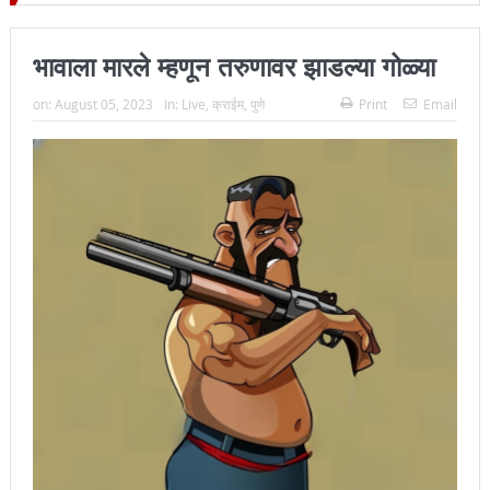
्हा प्रमुख न्यायाधीश महेंद्र के महाजन
भावाला मारले म्हणून तरुणावर झाडल्या गोळ्या
on:
August 05, 2023
In:
Live
,
क्राईम
,
पुणे
Print
Email