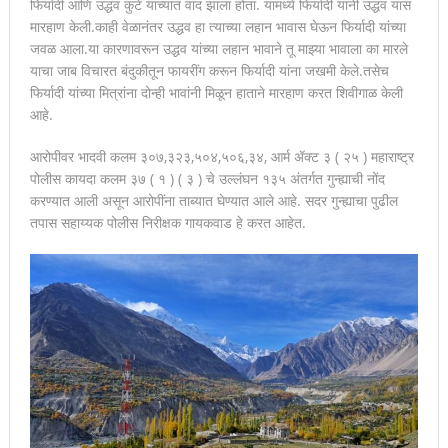
फिर्यादी आणि उद्धव कुटे यांच्यात वाद झाला होता. यामध्ये फिर्यादी यांनी उद्धव यास
मारहाण केली.काही वेळानंतर उद्धव हा त्याच्या लहान भावास घेऊन फिर्यादी यांच्या
जवळ आला.या कारणावरून उद्धव यांच्या लहान भावाने तू माझ्या भावाला का मारले
याचा जाब विचारत बंदुकीतून फायरींग करून फिर्यादी यांना जखमी केले.तसेच
फिर्यादी यांच्या मित्रांना दोन्ही भावांनी मिळून हाताने मारहाण करत शिवीगाळ केली
आहे.
आरोपीवर भादवी कलम ३०७,३२३,५०४,५०६,३४, आर्म ॲक्ट ३ ( २५ ) महाराष्ट्र
पोलीस कायदा कलम ३७ ( १ ) ( ३ ) चे उल्लंघन १३५ अंतर्गत गुन्ह्याची नोंद
करण्यात आली असून आरोपींना ताब्यात घेण्यात आले आहे. सदर गुन्ह्याचा पुढील
तपास सहाय्यक पोलीस निरीक्षक गायकवाड हे करत आहेत.