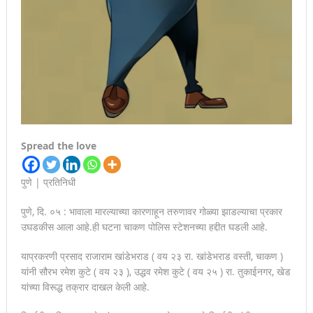
Spread the love
पुणे | प्रतिनिधी
पुणे, दि. ०५ : भावाला मारल्याच्या कारणाहून तरुणावर गोळ्या झाडल्याचा प्रकार
उघडकीस आला आहे.ही घटना चाकण पोलिस स्टेशनच्या हद्दीत घडली आहे.
याप्रकरणी प्रसाद राजाराम खांडेभराड ( वय २३ रा. खांडेभराड वस्ती, चाकण )
यांनी सौरभ रमेश कुटे ( वय २३ ), उद्धव रमेश कुटे ( वय २५ ) रा. तुकाईनगर, खेड
यांच्या विरूद्ध तक्रार दाखल केली आहे.