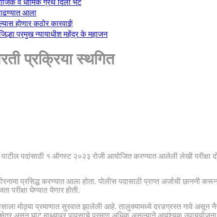
माजिक व धार्मिक ग्रंथ दिली भेट
ा काढण्यात आला
केल्यास होणार कठोर कारवाई!
्हा प्रमुख न्यायाधीश महेंद्र के महाजन
भरती प्रक्रिया स्थगित
लीस पाटील पदांसाठी १ ऑगस्ट २०२३ रोजी आयोजित करण्यात आलेली लेखी परीक्षा द
जाहीरनामा प्रसिद्ध करण्यात आला होता. पोलीस पदासाठी प्राप्त अर्जाची छाननी करू
 परीक्षा घेण्यात येणार होती.
े पावसाला मोठ्या प्रमाणात सुरवात झालेली आहे. तालुक्यामध्ये दरडग्रस्त गावे असून
ाट प्रवण क्षेत्र असून घाट माथ्यावर पावसाचे प्रमाण अधिक असल्याने आवश्यक उपायय