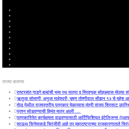
मुखपृष्ठ
राष्ट्रीय
महाराष्ट्र
पुणे
बीड
राजकारण
अग्रलेख
क्राईम
आरोग्य
शिक्षण
ई – पेपर
ताज्या बातम्या
राष्ट्रसंत गाडगे बाबांची भव्य रथ यात्रा व मिरवणूक सोहळ्यास मोठ्या सं
ऋतुजा सोमाणी, अनुजा माहेश्वरी, भूषण तोष्णीवाल सीझन १३ चे महे
सेलू येथील राज्यस्तरीय पत्रकार मेळाव्यास मंत्री संजय शिरसाट उपस्
प्रश्न सोडवण्याची हिमंत मात्र आली …..
पत्रकारितेत कार्यक्षमता वाढवण्यासाठी आर्टिफिशियल इंटेलिजन्स (एआ
साऊथ सिनेमाकडे चिरंजीवी आहे तर महाराष्ट्राच्या राजकारणातले चिरंजी