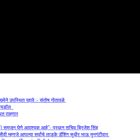
ख्येने उपस्थित रहावे :- संतोष गोतावळे
श आयडॉल
थित राहणार
य) समजून घेणे आवश्यक आहे”- प्रधान सचिव ब्रिजेश सिंह
वी म्हणजे आपल्या सर्वांचे लाडके डॅशिंग सुधीर भाऊ मुनगंटीवार.