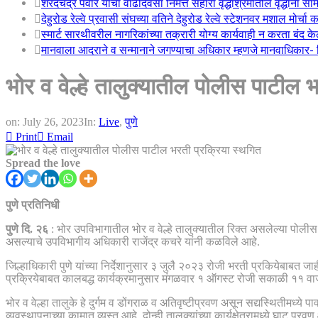
शरदचंद्र पवार यांचा वाढदिवसा निमत्त सहारा वृद्धाश्रमातील वृद्धांना सा
देहुरोड रेल्वे प्रवासी संघच्या वतिने देहुरोड रेल्वे स्टेशनवर मशाल मोर्च
स्मार्ट सारथीवरील नागरिकांच्या तक्रारी योग्य कार्यवाही न करता बंद 
मानवाला आदराने व सन्मानाने जगण्याचा अधिकार म्हणजे मानवाधिकार- जिल
भोर व वेल्हे तालुक्यातील पोलीस पाटील 
on:
July 26, 2023
In:
Live
,
पुणे
Print
Email
Spread the love
पुणे प्रतिनिधी
पुणे दि. २६
: भोर उपविभागातील भोर व वेल्हे तालुक्यातील रिक्त असलेल्या पो
असल्याचे उपविभागीय अधिकारी राजेंद्र कचरे यांनी कळविले आहे.
जिल्हाधिकारी पुणे यांच्या निर्देशानुसार ३ जुलै २०२३ रोजी भरती प्रकियेबाबत 
प्रक्रियेबाबत कालबद्ध कार्यक्रमानुसार मंगळवार १ ऑगस्ट रोजी सकाळी ११ वाजता
भोर व वेल्हा तालुके हे दुर्गम व डोंगराळ व अतिवृष्टीप्रवण असून सद्यस्थितीमध्य
व्यवस्थापनाच्या कामात व्यस्त आहे. दोन्ही तालुक्यांच्या कार्यक्षेत्रामध्ये घ