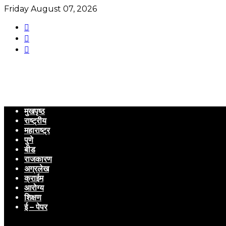
Friday August 07, 2026
मुखपृष्ठ
राष्ट्रीय
महाराष्ट्र
पुणे
बीड
राजकारण
अग्रलेख
क्राईम
आरोग्य
शिक्षण
ई – पेपर
Menu